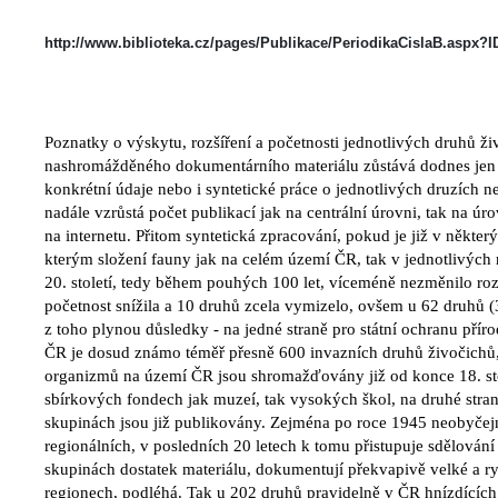
http://www.biblioteka.cz/pages/Publikace/PeriodikaCislaB.aspx?
Poznatky o výskytu, rozšíření a početnosti jednotlivých druhů 
nashromážděného dokumentárního materiálu zůstává dodnes jen v
konkrétní údaje nebo i syntetické práce o jednotlivých druzích 
nadále vzrůstá počet publikací jak na centrální úrovni, tak na úr
na internetu. Přitom syntetická zpracování, pokud je již v někte
kterým složení fauny jak na celém území ČR, tak v jednotlivých 
20. století, tedy během pouhých 100 let, víceméně nezměnilo rozš
početnost snížila a 10 druhů zcela vymizelo, ovšem u 62 druhů (
z toho plynou důsledky - na jedné straně pro státní ochranu příro
ČR je dosud známo téměř přesně 600 invazních druhů živočichů, 
organizmů na území ČR jsou shromažďovány již od konce 18. st
bírkových fondech jak muzeí, tak vysokých škol, na druhé straně
kupinách jsou již publikovány. Zejména po roce 1945 neobyčejně v
regionálních, v posledních 20 letech k tomu přistupuje sdělování 
kupinách dostatek materiálu, dokumentují překvapivě velké a ry
regionech, podléhá. Tak u 202 druhů pravidelně v ČR hnízdících