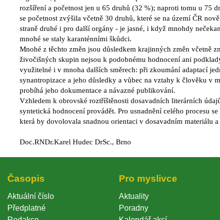
rozšíření a početnost jen u 65 druhů (32 %); naproti tomu u 75 
e početnost zvýšila včetně 30 druhů, které se na území ČR nově u
traně druhé i pro další orgány - je jasné, i když mnohdy nečeka
mnohé se staly karanténními škůdci.
Mnohé z těchto změn jsou důsledkem krajinných změn včetně zm
živočišných skupin nejsou k podobnému hodnocení ani podklady n
využitelné i v mnoha dalších směrech: při zkoumání adaptací jed
ynantropizace a jeho důsledky a vůbec na vztahy k člověku v měn
probíhá jeho dokumentace a návazné publikování.
Vzhledem k obrovské roztříštěnosti dosavadních literárních údaj
yntetická hodnocení provádět. Pro usnadnění celého procesu se 
která by dovolovala snadnou orientaci v dosavadním materiálu a
Doc.RNDr.Karel Hudec DrSc., Brno 
Časopi
Pro myslivce
Aktuální číslo
Aktuality
Předplatné
Poradny
Redakce
Kalendář akcí