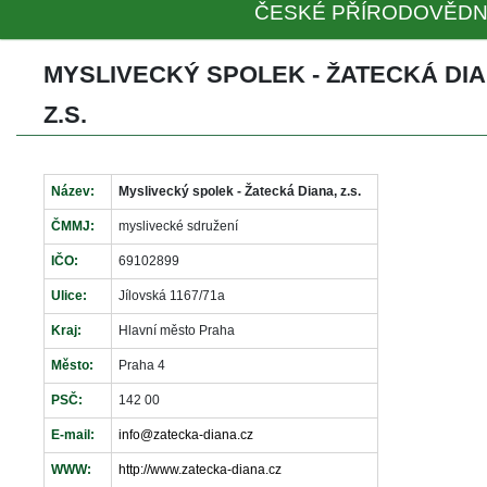
ČESKÉ PŘÍRODOVĚDN
MYSLIVECKÝ SPOLEK - ŽATECKÁ DIAN
Z.S.
Název:
Myslivecký spolek - Žatecká Diana, z.s.
ČMMJ:
myslivecké sdružení
IČO:
69102899
Ulice:
Jílovská 1167/71a
Kraj:
Hlavní město Praha
Město:
Praha 4
PSČ:
142 00
E-mail:
info@zatecka-diana.cz
WWW:
http://www.zatecka-diana.cz