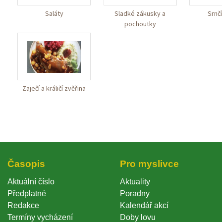
Saláty
Sladké zákusky a 
Srnčí
pochoutky 
Zaječí a králičí zvěřina
Časopi
Pro myslivce
Aktuální číslo
Aktuality
Předplatné
Poradny
Redakce
Kalendář akcí
Termíny vycházení
Doby lovu