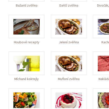
Bažantí zvěřina
Daňčí zvěřina
Divočák,
Houbové recepty
Jelení zvěřina
Kach
Míchané koktejly
Mufloní zvěřina
Nakládá