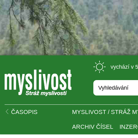
 vychází v 
 
ČASOPIS
MYSLIVOST / STRÁŽ M
ARCHIV ČÍSEL
INZE