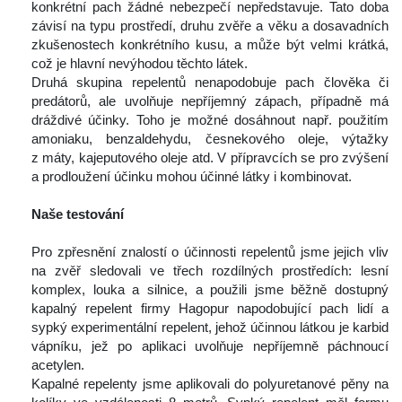
konkrétní pach žádné nebezpečí nepředstavuje. Tato doba 
závisí na typu prostředí, druhu zvěře a věku a dosavadních 
zkušenostech konkrétního kusu, a může být velmi krátká, 
což je hlavní nevýhodou těchto látek.
 Druhá skupina repelentů nenapodobuje pach člověka či 
predátorů, ale uvolňuje nepříjemný zápach, případně má 
dráždivé účinky. Toho je možné dosáhnout např. použitím 
amoniaku, benzaldehydu, česnekového oleje, výtažky 
z máty, kajeputového oleje atd. V přípravcích se pro zvýšení 
a prodloužení účinku mohou účinné látky i kombinovat.
 
Naše testování
 
 Pro zpřesnění znalostí o účinnosti repelentů jsme jejich vliv 
na zvěř sledovali ve třech rozdílných prostředích: lesní 
komplex, louka a silnice, a použili jsme běžně dostupný 
kapalný repelent firmy Hagopur napodobující pach lidí a 
ypký experimentální repelent, jehož účinnou látkou je karbid 
vápníku, jež po aplikaci uvolňuje nepříjemně páchnoucí 
acetylen.
 Kapalné repelenty jsme aplikovali do polyuretanové pěny na 