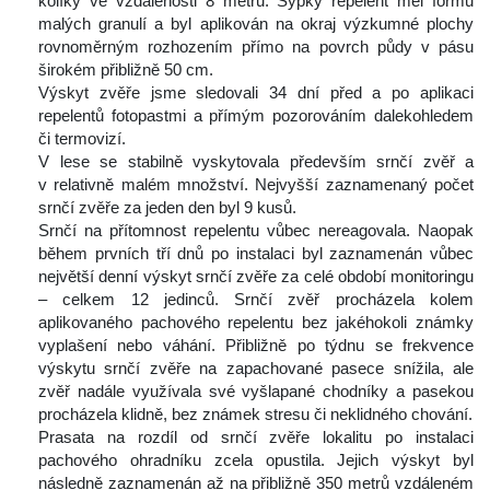
kolíky ve vzdálenosti 8 metrů. Sypký repelent měl formu 
malých granulí a byl aplikován na okraj výzkumné plochy 
rovnoměrným rozhozením přímo na povrch půdy v pásu 
širokém přibližně 50 cm.
 Výskyt zvěře jsme sledovali 34 dní před a po aplikaci 
repelentů fotopastmi a přímým pozorováním dalekohledem 
či termovizí.
 V lese se stabilně vyskytovala především srnčí zvěř a 
v relativně malém množství. Nejvyšší zaznamenaný počet 
rnčí zvěře za jeden den byl 9 kusů.
 Srnčí na přítomnost repelentu vůbec nereagovala. Naopak 
během prvních tří dnů po instalaci byl zaznamenán vůbec 
největší denní výskyt srnčí zvěře za celé období monitoringu 
– celkem 12 jedinců. Srnčí zvěř procházela kolem 
aplikovaného pachového repelentu bez jakéhokoli známky 
vyplašení nebo váhání. Přibližně po týdnu se frekvence 
výskytu srnčí zvěře na zapachované pasece snížila, ale 
zvěř nadále využívala své vyšlapané chodníky a pasekou 
procházela klidně, bez známek stresu či neklidného chování.
 Prasata na rozdíl od srnčí zvěře lokalitu po instalaci 
pachového ohradníku zcela opustila. Jejich výskyt byl 
následně zaznamenán až na přibližně 350 metrů vzdáleném 