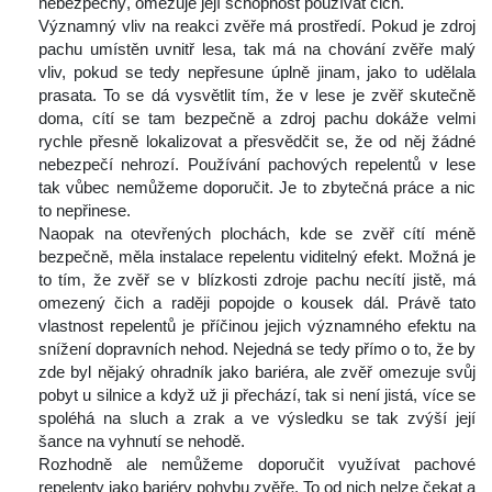
nebezpečný, omezuje její schopnost používat čich.
 Významný vliv na reakci zvěře má prostředí. Pokud je zdroj 
pachu umístěn uvnitř lesa, tak má na chování zvěře malý 
vliv, pokud se tedy nepřesune úplně jinam, jako to udělala 
prasata. To se dá vysvětlit tím, že v lese je zvěř skutečně 
doma, cítí se tam bezpečně a zdroj pachu dokáže velmi 
rychle přesně lokalizovat a přesvědčit se, že od něj žádné 
nebezpečí nehrozí. Používání pachových repelentů v lese 
tak vůbec nemůžeme doporučit. Je to zbytečná práce a nic 
to nepřinese.
 Naopak na otevřených plochách, kde se zvěř cítí méně 
bezpečně, měla instalace repelentu viditelný efekt. Možná je 
to tím, že zvěř se v blízkosti zdroje pachu necítí jistě, má 
omezený čich a raději popojde o kousek dál. Právě tato 
vlastnost repelentů je příčinou jejich významného efektu na 
nížení dopravních nehod. Nejedná se tedy přímo o to, že by 
zde byl nějaký ohradník jako bariéra, ale zvěř omezuje svůj 
pobyt u silnice a když už ji přechází, tak si není jistá, více se 
poléhá na sluch a zrak a ve výsledku se tak zvýší její 
šance na vyhnutí se nehodě.
 Rozhodně ale nemůžeme doporučit využívat pachové 
repelenty jako bariéry pohybu zvěře. To od nich nelze čekat a 