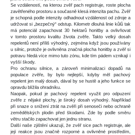
 Se vzdáleností, na kterou zvěř pach registruje, roste plocha 
zavětřeného prostoru a současně klesá intenzita pachu. Zvěř 
je schopná podle intenzity odhadnout vzdálenost od zdroje a 
udržovat si „bezpečný“ odstup. Kilometr dlouhá linie kůlů tak 
má potenciál zapachovat 30 hektarů honitby a ovlivňovat 
v tomto prostoru kvalitu života zvěře. Takto velký dosah 
repelentů není příliš výhodný, zejména když jsou používány 
u silnic, protože je ovlivněna značná plocha honitby a zvěř si 
potravu hledá více mimo tuto zónu, kde tím pádem vznikají i 
vyšší škody.
 Pro ochranu silnice, a zároveň minimalizaci dopadů na 
populace zvěře, by bylo nejlepší, kdyby měl pachový 
repelent jen malý dosah, dával by se hustě a jeho funkce se 
opravdu blížila ohradníku.
 Naopak, pokud je pachový repelent využit pro odpuzení 
zvěře z nějaké plochy, je široký dosah výhodný. Například 
při snaze o snížení ztrát na zvěři při senoseči nebo ochraně 
zemědělských plodin před škodami. Zde by podle směru 
větru stačilo zapachovat jen jednu stranu.
 Další naše zjištění ukazují, že zvěř sice pach registruje, ale 
její reakce jsou značně rozporné a ovlivněné prostředím, 