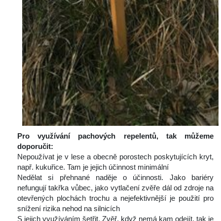
Pro využívání pachových repelentů, tak můžeme 
doporučit:
 Nepoužívat je v lese a obecně porostech poskytujících kryt, 
např. kukuřice. Tam je jejich účinnost minimální
 Nedělat si přehnané naděje o účinnosti. Jako bariéry 
nefungují takřka vůbec, jako vytlačení zvěře dál od zdroje na 
otevřených plochách trochu a nejefektivnější je použití pro 
nížení rizika nehod na silnicích
 S jejich využíváním šetřit. Zvěř, když nemá kam odejít, tak je 