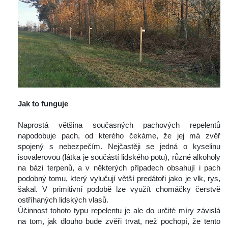
 
Jak to funguje
 
 Naprostá většina současných pachových repelentů 
napodobuje pach, od kterého čekáme, že jej má zvěř 
pojený s nebezpečím. Nejčastěji se jedná o kyselinu 
isovalerovou (látka je součástí lidského potu), různé alkoholy 
na bázi terpenů, a v některých případech obsahují i pach 
podobný tomu, který vylučují větší predátoři jako je vlk, rys, 
šakal. V primitivní podobě lze využít chomáčky čerstvě 
ostříhaných lidských vlasů.
 Účinnost tohoto typu repelentu je ale do určité míry závislá 
na tom, jak dlouho bude zvěři trvat, než pochopí, že tento 