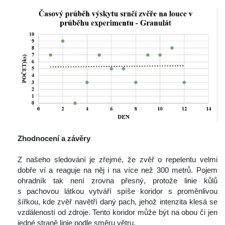
Zhodnocení a závěry
 
 Z našeho sledování je zřejmé, že zvěř o repelentu velmi 
dobře ví a reaguje na něj i na více než 300 metrů. Pojem 
ohradník tak není zrovna přesný, protože linie kůlů 
 pachovou látkou vytváří spíše koridor s proměnlivou 
šířkou, kde zvěř navětří daný pach, jehož intenzita klesá se 
vzdáleností od zdroje. Tento koridor může být na obou či jen 
jedné straně linie podle směru větru.