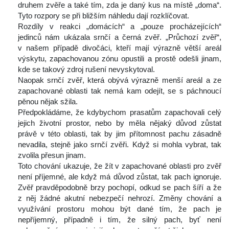
druhem zvěře a také tím, zda je daný kus na místě „doma“. 
Tyto rozpory se při bližším náhledu dají rozklíčovat.
 Rozdíly v reakci „domácích“ a „pouze procházejících“ 
jedinců nám ukázala srnčí a černá zvěř. „Průchozí zvěř“, 
v našem případě divočáci, kteří mají výrazně větší areál 
výskytu, zapachovanou zónu opustili a prostě odešli jinam, 
kde se takový zdroj rušení nevyskytoval.
 Naopak srnčí zvěř, která obývá výrazně menší areál a ze 
zapachované oblasti tak nemá kam odejít, se s páchnoucí 
pěnou nějak sžila.
 Předpokládáme, že kdybychom prasatům zapachovali celý 
jejich životní prostor, nebo by měla nějaký důvod zůstat 
právě v této oblasti, tak by jim přítomnost pachu zásadně 
nevadila, stejně jako srnčí zvěři. Když si mohla vybrat, tak 
zvolila přesun jinam.
 Toto chování ukazuje, že žít v zapachované oblasti pro zvěř 
není příjemné, ale když má důvod zůstat, tak pach ignoruje. 
Zvěř pravděpodobně brzy pochopí, odkud se pach šíří a že 
z něj žádné akutní nebezpečí nehrozí. Změny chování a 
využívání prostoru mohou být dané tím, že pach je 
nepříjemný, případně i tím, že silný pach, byť není 