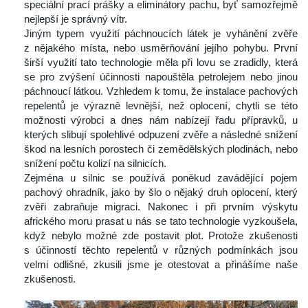
peciální prací prášky a eliminátory pachu, byť samozřejmě 
nejlepší je správný vítr.
 Jiným typem využití páchnoucích látek je vyhánění zvěře 
z nějakého místa, nebo usměrňování jejího pohybu. První 
širší využití tato technologie měla při lovu se zradidly, která 
e pro zvýšení účinnosti napouštěla petrolejem nebo jinou 
páchnoucí látkou. Vzhledem k tomu, že instalace pachových 
repelentů je výrazně levnější, než oplocení, chytli se této 
možnosti výrobci a dnes nám nabízejí řadu přípravků, u 
kterých slibují spolehlivé odpuzení zvěře a následné snížení 
škod na lesních porostech či zemědělských plodinách, nebo 
nížení počtu kolizí na silnicích.
 Zejména u silnic se používá poněkud zavádějící pojem 
pachový ohradník, jako by šlo o nějaký druh oplocení, který 
zvěři zabraňuje migraci. Nakonec i při prvním výskytu 
afrického moru prasat u nás se tato technologie vyzkoušela, 
když nebylo možné zde postavit plot. Protože zkušenosti 
 účinností těchto repelentů v různých podmínkách jsou 
velmi odlišné, zkusili jsme je otestovat a přinášíme naše 
zkušenosti.