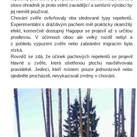
lovo ohradník je proto velmi zavádějící a seriózní výrobci by 
jej neměli používat.
 Chování zvěře ovlivňovaly oba sledované typy repelentů. 
Experimentální s dráždivým pachem měl prakticky okamžitý 
efekt, komerčně dostupný Hagopur se projevil až s určitou 
prodlevou. V účinnosti obou ale velký rozdíl nebyl a 
z pohledu vypuzení zvěře nebo zabránění migracím byla 
nízká.
 Rovněž se zdá, že účinek pachových repelentů se projevil 
hlavně u zvěře, která ošetřenou plochu navštěvovala 
pravidelně. Jedinci, kteří místem pouze jednorázově nebo 
ojediněle procházeli, nevykazovali změny v chování.
 