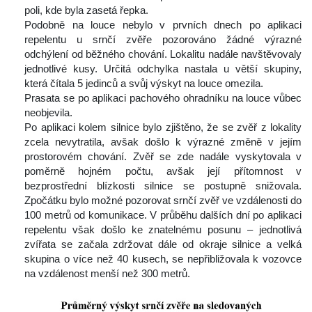
poli, kde byla zasetá řepka.
 Podobně na louce nebylo v prvních dnech po aplikaci 
repelentu u srnčí zvěře pozorováno žádné výrazné 
odchýlení od běžného chování. Lokalitu nadále navštěvovaly 
jednotlivé kusy. Určitá odchylka nastala u větší skupiny, 
která čítala 5 jedinců a svůj výskyt na louce omezila.
 Prasata se po aplikaci pachového ohradníku na louce vůbec 
neobjevila.
 Po aplikaci kolem silnice bylo zjištěno, že se zvěř z lokality 
zcela nevytratila, avšak došlo k výrazné změně v jejím 
prostorovém chování. Zvěř se zde nadále vyskytovala v 
poměrně hojném počtu, avšak její přítomnost v 
bezprostřední blízkosti silnice se postupně snižovala. 
Zpočátku bylo možné pozorovat srnčí zvěř ve vzdálenosti do 
100 metrů od komunikace. V průběhu dalších dní po aplikaci 
repelentu však došlo ke znatelnému posunu – jednotlivá 
zvířata se začala zdržovat dále od okraje silnice a velká 
kupina o více než 40 kusech, se nepřibližovala k vozovce 
na vzdálenost menší než 300 metrů.