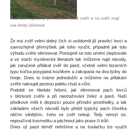
Pachové repelenty pro snížení škod zvěří a na zvěři mají 
vé limity účinnosti
 
 Že má zvěř velmi dobrý čich si uvědomili již pravěcí lovci a 
amozřejmě přemýšleli, jak toho využít, případně jak tuto 
výhodu zvěře eliminovat. Postupně se toto umění zlepšovalo 
a ve starší myslivecké literatuře tak můžeme najít návody, 
jak zaručeně přilákat zvěř do pastí, včetně velmi bizarních 
typu kočka posypaná kozlíkem a zakopaná na dva týdny do 
hnoje. Dnes to máme jednodušší a můžeme na přilákání 
zvěře nakoupit pestrou paletu chutí a vůní.
 Podobě se hledalo řešení, jak eliminovat pach lovců 
v blízkosti zvěře a při nastražování želez a pastí. Naši 
předkové měli k dispozici pouze přírodní prostředky, a tak 
základem všech návodů bylo přebít typický pach člověka 
něčím silnějším, čeho se zvěř nebojí. Tedy nemýt se, 
nepoužívat kosmetiku a páchnout jako prase či kůň.
 Dnes už pasti téměř neřešíme a na šoulačku lze využít 