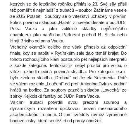
kterých se do letošního ročníku přihlásilo 23. Své síly přišli 
též poměřit ti nejmladší z trubačů – soubor Začínáme vesele 
ze ZUŠ Potštát. Soubory se o vítězství ucházely v prvním 
kole s povinou skladbou „Halali‘‘ z nového desatera od JUDr. 
Petra Vacka a jako volitelné skladby nejrůznějšího 
charakteru jako například Parforsní pochod R. Stiefa nebo 
Hrají Brixiho od pana Vacka.
 Vrcholný okamžik celého dne však přineslo až odpolední 
finále, kdy se napětí v Rytířském sále dalo téměř krájet. Do 
tohoto rozhodujícího klání postoupilo pět nejlepších interpretů 
z každé kategorie. Tentokrát již nebyl prostor pro volbu, o 
vítězi rozhodla jediná povinná skladba. Pro kategorii lesnic 
byla zvolena skladba „Drobná‘‘ od Josefa Selementa. Poté 
e sálem rozlehlo „Loučení‘‘ od prof. Antonína Dyka v podání 
hráčů na borlice. Za soubory zazněla skladba „Lovecká‘‘ ze 
bírky Kejkolské fanfáry od JUDr. Petra Vacka.
 Všichni trubači potvrdili svou precizní souhrou a 
dynamickým rozsahem špičkovou úroveň mezinárodního 
akademického troubení. O tom svědčily rovněž vyrovnané 
bodové zisky, které soutěžící od poroty obdrželi.
 