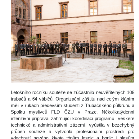
 
 Letošního ročníku soutěže se zúčastnilo neuvěřitelných 108 
trubačů a 64 vábičů. Organizační záštitu nad celým kláním 
měli v rukách především studenti z Trubačského půlkruhu a 
Spolku myslivců FLD ČZU v Praze. Několikatýdenní 
intenzivní příprava, zahrnující koordinaci programu i veškeré 
technické a administrativní zázemí, vyústila v bezchybný 
průběh soutěže a vytvořila profesionální prostředí pro 
vdechnutí nového života tónům lesnic a borlic i hlasům 