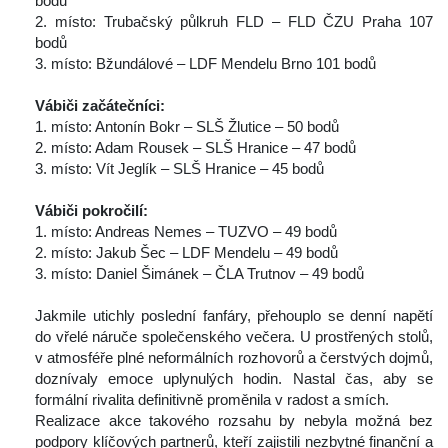
bodů
 2. místo: Trubačský půlkruh FLD – FLD ČZU Praha 107 
bodů
 3. místo: Bžundálové – LDF Mendelu Brno 101 bodů
 
Vábiči začátečníci:
 1. místo: Antonín Bokr – SLŠ Žlutice – 50 bodů
 2. místo: Adam Rousek – SLŠ Hranice – 47 bodů
 3. místo: Vít Jeglík – SLŠ Hranice – 45 bodů
 
Vábiči pokročilí:
 1. místo: Andreas Nemes – TUZVO – 49 bodů
 2. místo: Jakub Šec – LDF Mendelu – 49 bodů
 3. místo: Daniel Šimánek – ČLA Trutnov – 49 bodů
 
 Jakmile utichly poslední fanfáry, přehouplo se denní napětí 
do vřelé náruče společenského večera. U prostřených stolů, 
v atmosféře plné neformálních rozhovorů a čerstvých dojmů, 
doznívaly emoce uplynulých hodin. Nastal čas, aby se 
formální rivalita definitivně proměnila v radost a smích.
 Realizace akce takového rozsahu by nebyla možná bez 
podpory klíčových partnerů, kteří zajistili nezbytné finanční a 