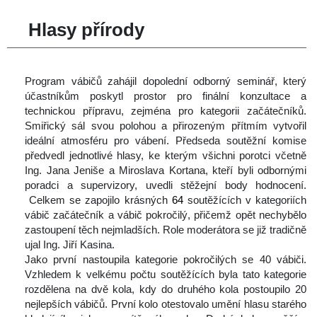
 Hlasy přírody
 
 Program vábičů zahájil dopolední odborný seminář, který 
účastníkům poskytl prostor pro finální konzultace a 
technickou přípravu, zejména pro kategorii začátečníků. 
Smiřický sál svou polohou a přirozeným přítmím vytvořil 
ideální atmosféru pro vábení. Předseda soutěžní komise 
předvedl jednotlivé hlasy, ke kterým všichni porotci včetně 
Ing. Jana Jeniše a Miroslava Kortana, kteří byli odbornými 
poradci a supervizory, uvedli stěžejní body hodnocení. 
 Celkem se zapojilo krásných
 64 
outěžících v kategoriích 
vábič začátečník a vábič pokročilý, přičemž opět nechybělo 
zastoupení těch nejmladších. Role moderátora se již tradičně 
ujal Ing. Jiří Kasina.
 Jako první nastoupila kategorie pokročilých se 40 vábiči. 
Vzhledem k velkému počtu soutěžících byla tato kategorie 
rozdělena na dvě kola, kdy do druhého kola postoupilo 20 
nejlepších vábičů. První kolo otestovalo umění hlasu starého 