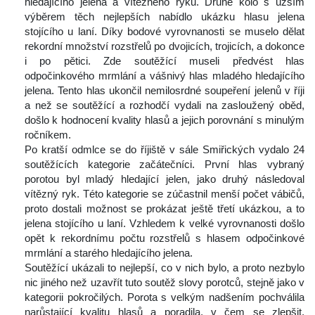
hledajícího jelena a vítězného ryku. Druhé kolo s užším 
výběrem těch nejlepších nabídlo ukázku hlasu jelena 
tojícího u laní. Díky bodové vyrovnanosti se muselo dělat 
rekordní množství rozstřelů po dvojicích, trojicích, a dokonce 
i po pětici. Zde soutěžící museli předvést hlas 
odpočinkového mrmlání a vášnivý hlas mladého hledajícího 
jelena. Tento hlas ukončil nemilosrdné soupeření jelenů v říji 
a než se soutěžící a rozhodčí vydali na zasloužený oběd, 
došlo k hodnocení kvality hlasů a jejich porovnání s minulým 
ročníkem.
 Po kratší odmlce se do říjiště v sále Smiřických vydalo 24 
outěžících kategorie začátečníci. První hlas vybraný 
porotou byl mladý hledající jelen, jako druhý následoval 
vítězný ryk. Této kategorie se zúčastnil menší počet vábičů, 
proto dostali možnost se prokázat ještě třetí ukázkou, a to 
jelena stojícího u laní. Vzhledem k velké vyrovnanosti došlo 
opět k rekordnímu počtu rozstřelů s hlasem odpočinkové 
mrmlání a starého hledajícího jelena.
 Soutěžící ukázali to nejlepší, co v nich bylo, a proto nezbylo 
nic jiného než uzavřít tuto soutěž slovy porotců, stejně jako v 
kategorii pokročilých. Porota s velkým nadšením pochválila 
narůstající kvalitu hlasů a poradila, v čem se zlepšit. 