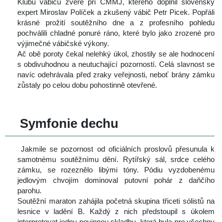
Klubu vábičů zvěře při ČMMJ, kterého doplnil slovenský 
expert Miroslav Políček a zkušený vábič Petr Picek. Popřáli 
krásné prožití soutěžního dne a z profesního pohledu 
pochválili chladné ponuré ráno, které bylo jako zrozené pro 
výjimečné vábičské výkony.
 Ač obě poroty čekal nelehký úkol, zhostily se ale hodnocení 
 obdivuhodnou a neutuchající pozorností. Celá slavnost se 
navíc odehrávala před zraky veřejnosti, neboť brány zámku 
zůstaly po celou dobu pohostinně otevřené.
 
 Symfonie dechu
 Jakmile se pozornost od oficiálních proslovů přesunula k 
amotnému soutěžnímu dění. Rytířský sál, srdce celého 
zámku, se rozeznělo libými tóny. Pódiu vyzdobenému 
jedlovým chvojím dominoval putovní pohár z daňčího 
parohu.
 Soutěžní maraton zahájila početná skupina třiceti sólistů na 
lesnice v ladění B. Každý z nich předstoupil s úkolem 
interpretovat jednu povinnou skladbu, která byla pro všechny 