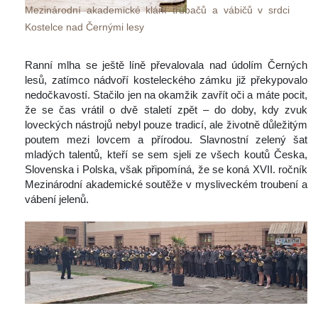
Mezinárodní akademické klání trubačů a vábičů v srdci 
Kostelce nad Černými lesy
 
 Ranní mlha se ještě líně převalovala nad údolím Černých 
lesů, zatímco nádvoří kosteleckého zámku již překypovalo 
nedočkavostí. Stačilo jen na okamžik zavřít oči a máte pocit, 
že se čas vrátil o dvě staletí zpět – do doby, kdy zvuk 
loveckých nástrojů nebyl pouze tradicí, ale životně důležitým 
poutem mezi lovcem a přírodou. Slavnostní zelený šat 
mladých talentů, kteří se sem sjeli ze všech koutů Česka, 
Slovenska i Polska, však připomíná, že se koná XVII. ročník 
Mezinárodní akademické soutěže v mysliveckém troubení a 
vábení jelenů.