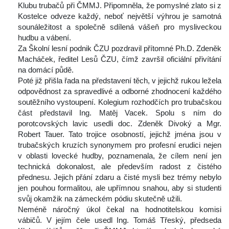
Klubu trubačů při ČMMJ. Připomněla, že pomyslné zlato si z 
Kostelce odveze každý, neboť největší výhrou je samotná 
ounáležitost a společně sdílená vášeň pro mysliveckou 
hudbu a vábení.
 Za Školní lesní podnik ČZU pozdravil přítomné Ph.D. Zdeněk 
Macháček, ředitel Lesů ČZU, čímž završil oficiální přivítání 
na domácí půdě.
 Poté již přišla řada na představení těch, v jejichž rukou ležela 
odpovědnost za spravedlivé a odborné zhodnocení každého 
outěžního vystoupení. Kolegium rozhodčích pro trubačskou 
část představil Ing. Matěj Vacek. Spolu s ním do 
porotcovských lavic usedli doc. Zdeněk Divoký a Mgr. 
Robert Tauer. Tato trojice osobností, jejichž jména jsou v 
trubačských kruzích synonymem pro profesní erudici nejen 
v oblasti lovecké hudby, poznamenala, že cílem není jen 
technická dokonalost, ale především radost z čistého 
přednesu. Jejich přání zdaru a čisté mysli bez trémy nebylo 
jen pouhou formalitou, ale upřímnou snahou, aby si studenti 
vůj okamžik na zámeckém pódiu skutečně užili.
 Neméně náročný úkol čekal na hodnotitelskou komisi 
vábičů. V jejím čele usedl Ing. Tomáš Třeský, předseda 