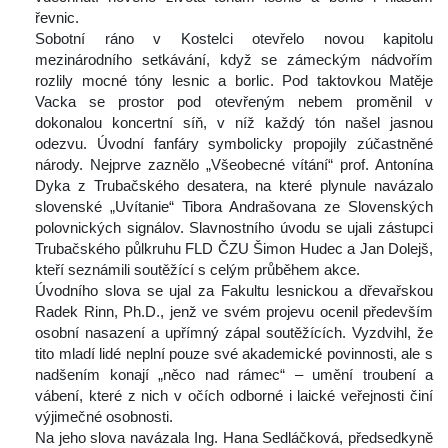
řevnic.
 Sobotní ráno v Kostelci otevřelo novou kapitolu 
mezinárodního setkávání, když se zámeckým nádvořím 
rozlily mocné tóny lesnic a borlic. Pod taktovkou Matěje 
Vacka se prostor pod otevřeným nebem proměnil v 
dokonalou koncertní síň, v níž každý tón našel jasnou 
odezvu. Úvodní fanfáry symbolicky propojily zúčastněné 
národy. Nejprve zaznělo „Všeobecné vítání“ prof. Antonína 
Dyka z Trubačského desatera, na které plynule navázalo 
lovenské „Uvítanie“ Tibora Andrašovana ze Slovenských 
polovnických signálov. Slavnostního úvodu se ujali zástupci 
Trubačského půlkruhu FLD ČZU Šimon Hudec a Jan Dolejš, 
kteří seznámili soutěžící s celým průběhem akce.
 Úvodního slova se ujal za Fakultu lesnickou a dřevařskou 
Radek Rinn, Ph.D., jenž ve svém projevu ocenil především 
osobní nasazení a upřímný zápal soutěžících. Vyzdvihl, že 
tito mladí lidé neplní pouze své akademické povinnosti, ale s 
nadšením konají „něco nad rámec“ – umění troubení a 
vábení, které z nich v očích odborné i laické veřejnosti činí 
výjimečné osobnosti.
 Na jeho slova navázala Ing. Hana Sedláčková, předsedkyně 