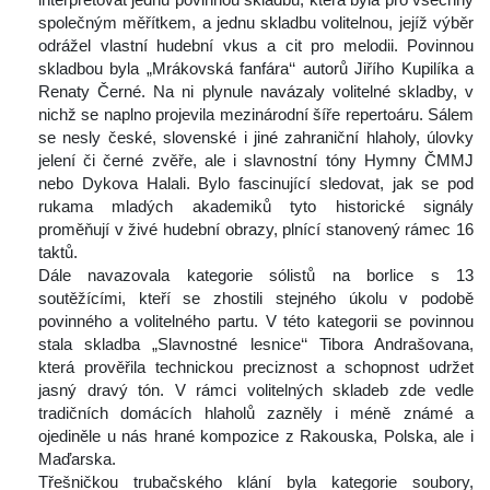
polečným měřítkem, a jednu skladbu volitelnou, jejíž výběr 
odrážel vlastní hudební vkus a cit pro melodii. Povinnou 
kladbou byla „Mrákovská fanfára‘‘ autorů Jiřího Kupilíka a 
Renaty Černé. Na ni plynule navázaly volitelné skladby, v 
nichž se naplno projevila mezinárodní šíře repertoáru. Sálem 
e nesly české, slovenské i jiné zahraniční hlaholy, úlovky 
jelení či černé zvěře, ale i slavnostní tóny Hymny ČMMJ 
nebo Dykova Halali. Bylo fascinující sledovat, jak se pod 
rukama mladých akademiků tyto historické signály 
proměňují v živé hudební obrazy, plnící stanovený rámec 16 
taktů.
 Dále navazovala kategorie sólistů na borlice s 13 
outěžícími, kteří se zhostili stejného úkolu v podobě 
povinného a volitelného partu. V této kategorii se povinnou 
tala skladba „Slavnostné lesnice‘‘ Tibora Andrašovana, 
která prověřila technickou preciznost a schopnost udržet 
jasný dravý tón. V rámci volitelných skladeb zde vedle 
tradičních domácích hlaholů zazněly i méně známé a 
ojediněle u nás hrané kompozice z Rakouska, Polska, ale i 
Maďarska.
 Třešničkou trubačského klání byla kategorie soubory, 