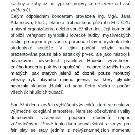
kachny a žáby až po typické projevy černé zvěře či hlasů 
zvěře sičí.
 Celým odpoledním koncertem provázela Ing. MgA. Jana 
Adámková, Ph.D., lektorka Trubačského půlkruhu FLD ČZU 
a hlavní organizátorka celého soutěžního dne. Její komentář 
přiblížil veřejnosti symboliku lovecké hudby, mysliveckých 
tradic, propojení myslivosti s přírodou i hlavní myšlenku této 
tudentské soutěže. V jejím podání nebyla hudba 
prezentována pouze jako estetický prvek, ale jako nástroj k 
navazování nevšedních přátelství. 
Hudební vyvrcholení 
celého koncertu pak bylo společné - nejprve zazněly hlasy 
mladých, pak starých jelenů až dozněl pouze mohutný 
vítězný ryk hlavního říjného jelena, na který plynule 
navázala
 skladba „Halali‘‘ od pana Petra Vacka v podání 
všech účinkujících trubačů.
 
 Soutěžní den uzavřelo vyhlášení výsledků, které se neslo ve 
výjimečně kolegiální atmosféře. Namísto očekávané rivality 
dominovala vzájemná podpora studentů napříč 
zúčastněnými. Právě tento duch sounáležitosti a smysl pro 
fair play se staly jedním z nejvýznamnějších momentů 