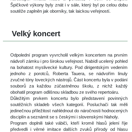
Špičkové výkony byly znát i v sále, který byl po celou dobu 
outěže zaplněn jak oborníky, tak laickou veřejností.
 
 Velký koncert
 
 Odpolední program vyvrcholil velkým koncertem na prvním 
nádvoří zámku i pro širokou veřejnost. Nabídl ucelený pohled 
na bohatost myslivecké kultury. Pod dirigentským vedením 
jednoho z porotců, Roberta Tauera, se nádvořím linuly 
zvučné tóny loveckých nástrojů. Část koncertu byla v podání 
ouborů za každou zúčastněnou školu, z nichž každý 
obohatil program odlišnou skladbou ze svého repertoáru.
 Důležitým prvkem koncertu bylo představení povinných 
outěžních skladeb všech kategorií. Posluchači tak měli 
jedinečnou příležitost nahlédnout do náročnosti hodnocených 
disciplín a seznámit se s českými i slovenskými hlaholy.
 Program doplnili také vábiči, kteří kromě hlasů jelení říje 
předvedli i věrné imitace dalších zvuků přírody od hlasu 