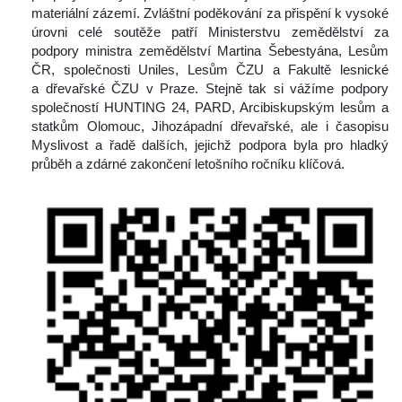
materiální zázemí. Zvláštní poděkování za přispění k vysoké 
úrovni celé soutěže patří Ministerstvu zemědělství za 
podpory ministra zemědělství Martina Šebestyána, Lesům 
ČR, společnosti Uniles, Lesům ČZU a Fakultě lesnické 
a dřevařské ČZU v Praze. Stejně tak si vážíme podpory 
polečností HUNTING 24, PARD, Arcibiskupským lesům a 
tatkům Olomouc, Jihozápadní dřevařské, ale i časopisu 
Myslivost a řadě dalších, jejichž podpora byla pro hladký 
průběh a zdárné zakončení letošního ročníku klíčová.