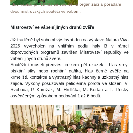
Klub vábičů při ČMMJ se podílel na organizaci a pořádání 
dvou mistrovských soutěží ve vábení.
 
Mistrovství ve vábení jiných druhů zvěře
 
 Již tradičně byl sobotní výstavní den na výstave Natura Viva 
2026 vyvrcholen na vnitřním podiu haly B v rámci 
doprovodných programů završen Mistrovství republiky ve 
vábení jiných druhů zvěře.
 Soutěžící museli předvést celkem pět ukázek - hlas srny, 
pískání siky nebo rochání daňka, hlas černé zvěře na 
krmelišti, kontaktní a výstražný hlas kachny a úzkostný hlas 
zajíce. Výkony posuzovala pětičlenná porota ve složení V. 
Svoboda, P. Kumžák, M. Hrdlička, M. Kortan a T. Třeský 
osvědčeným způsobem bodování 1 až 6 bodů.