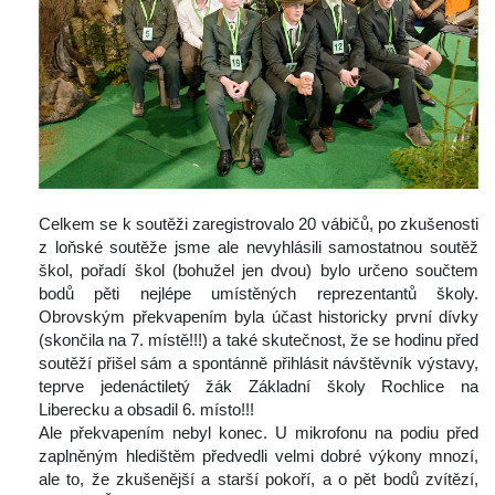
 Celkem se k soutěži zaregistrovalo 20 vábičů, po zkušenosti 
z loňské soutěže jsme ale nevyhlásili samostatnou soutěž 
škol, pořadí škol (bohužel jen dvou) bylo určeno součtem 
bodů pěti nejlépe umístěných reprezentantů školy. 
Obrovským překvapením byla účast historicky první dívky 
(skončila na 7. místě!!!) a také skutečnost, že se hodinu před 
outěží přišel sám a spontánně přihlásit návštěvník výstavy, 
teprve jedenáctiletý žák Základní školy Rochlice na 
Liberecku a obsadil 6. místo!!!
 Ale překvapením nebyl konec. U mikrofonu na podiu před 
zaplněným hledištěm předvedli velmi dobré výkony mnozí, 
ale to, že zkušenější a starší pokoří, a o pět bodů zvítězí, 