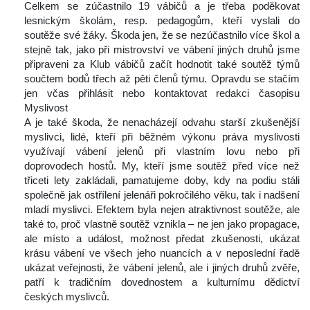
 Celkem se zúčastnilo 19 vábičů a je třeba poděkovat 
lesnickým školám, resp. pedagogům, kteří vyslali do 
outěže své žáky. Škoda jen, že se nezúčastnilo více škol a 
tejně tak, jako při mistrovství ve vábení jiných druhů jsme 
připraveni za Klub vábičů začít hodnotit také soutěž týmů 
oučtem bodů třech až pěti členů týmu. Opravdu se stačím 
jen včas přihlásit nebo kontaktovat redakci časopisu 
Myslivost
 A je také škoda, že nenacházejí odvahu starší zkušenější 
myslivci, lidé, kteří při běžném výkonu práva myslivosti 
využívají vábení jelenů při vlastním lovu nebo při 
doprovodech hostů. My, kteří jsme soutěž před více než 
třiceti lety zakládali, pamatujeme doby, kdy na podiu stáli 
polečně jak ostřílení jelenáři pokročilého věku, tak i nadšení 
mladí myslivci. Efektem byla nejen atraktivnost soutěže, ale 
také to, proč vlastně soutěž vznikla – ne jen jako propagace, 
ale místo a událost, možnost předat zkušenosti, ukázat 
krásu vábení ve všech jeho nuancích a v neposlední řadě 
ukázat veřejnosti, že vábení jelenů, ale i jiných druhů zvěře, 
patří k tradičním dovednostem a kulturnímu dědictví 
českých myslivců. 