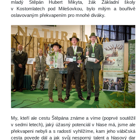
mladý Štěpán Hubert Mikyta, žák Základní školy 
v Kostomlatech pod Milešovkou, bylo milým a bouřlivě 
oslavovaným překvapením pro mnohé diváky.
 My, kteří ale cestu Štěpána známe a víme (poprvé soutěžil 
v sedmi letech), jaký úžasný potenciál v hlase má, jsme ale 
překvapeni nebyli a s radostí vyhlížíme, kam jeho vábičská 
cesta povede dál a jak svůj nesporný talent a hlasový dar 