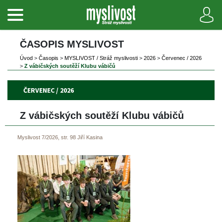
ČASOPIS MYSLIVOST 
Úvod
 
>
 
Časopi
 
>
 
MYSLIVOST / Stráž myslivosti
 
>
 
2026
 
>
 
Červenec / 2026
>
 
Z vábičských soutěží Klubu vábičů
ČERVENEC / 2026
Z vábičských soutěží Klubu vábičů
Myslivost 7/2026, str. 98
Jiří Kasina
 