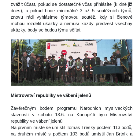
zvážit účast, pokud se dostatečně včas přihlásíte (klidně již 
dnes), a pokud bude minimálně 3 až 5 soutěžních týmů, 
znovu rádi vyhlásíme týmovou soutěž, kdy si členové 
mohou rozdělit ukázky a nemusí každý předvést všechny 
ukázky, body se budou týmu sčítat.
 
Mistrovství republiky ve vábení jelenů
 
 Závěrečným bodem programu Národních mysliveckých 
lavností v sobotu 13.6. na Konopišti bylo Mistrovství 
republiky ve vábení jelenů.
 Na prvním místě se umístil Tomáš Třeský počtem 113 bodů, 
na druhém místě s počtem 103 bodů umístil Jan Brtník a 