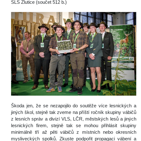
SLŠ Žlutice (součet 512 b.)
 Škoda jen, že se nezapojilo do soutěže více lesnických a 
jiných škol, stejně tak zveme na příští ročník skupiny vábičů 
z lesních správ a divizí VLS, LČR, městských lesů a jiných 
lesnických firem, stejně tak se mohou přihlásit skupiny 
minimálně tří až pěti vábičů z místních nebo okresních 
mysliveckých spolků. Zkuste podpořit propagaci vábení a 