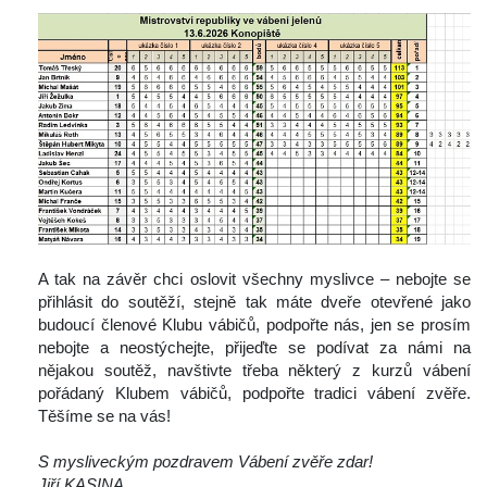
 
 A tak na závěr chci oslovit všechny myslivce – nebojte se 
přihlásit do soutěží, stejně tak máte dveře otevřené jako 
budoucí členové Klubu vábičů, podpořte nás, jen se prosím 
nebojte a neostýchejte, přijeďte se podívat za námi na 
nějakou soutěž, navštivte třeba některý z kurzů vábení 
pořádaný Klubem vábičů, podpořte tradici vábení zvěře. 
Těšíme se na vás!
S mysliveckým pozdravem Vábení zvěře zdar!
Jiří KASINA