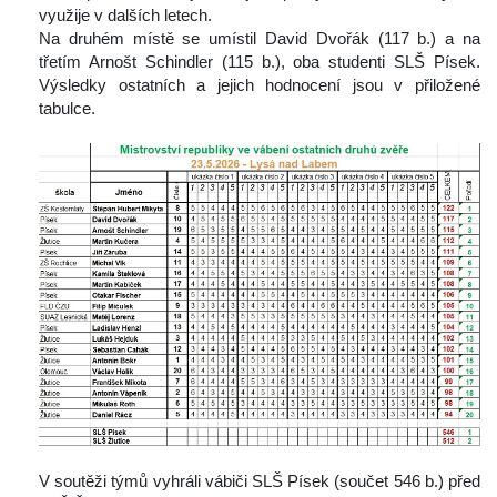
využije v dalších letech.
 Na druhém místě se umístil David Dvořák (117 b.) a na 
třetím Arnošt Schindler (115 b.), oba studenti SLŠ Písek. 
Výsledky ostatních a jejich hodnocení jsou v přiložené 
tabulce.
 V soutěži týmů vyhráli vábiči SLŠ Písek (součet 546 b.) před 