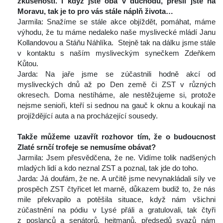
zkušenosti. I když jste oba v důchodu, přešli jste na 
Moravu, tak je to pro vás stále náplň života…
 Jarmila: Snažíme se stále akce objíždět, pomáhat, máme 
výhodu, že tu máme nedaleko naše myslivecké mládí Janu 
Kollandovou a Stáňu Náhlíka. Stejně tak na dálku jsme stále 
v kontaktu s naším mysliveckým synečkem Zdeňkem 
Kůtou.
 Jarda: Na jaře jsme se zúčastnili hodně akcí od 
mysliveckých dnů až po Den země či ZST v různých 
okresech. Doma nestíháme, ale nestěžujeme si, protože 
nejsme senioři, kteří si sednou na gauč k oknu a koukají na 
projíždějící auta a na procházející sousedy.
 
Takže můžeme uzavřít rozhovor tím, že o budoucnost 
Zlaté srnčí trofeje se nemusíme obávat?
 Jarmila: Jsem přesvědčena, že ne. Vidíme tolik nadšených 
mladých lidí a kdo neznal ZST a poznal, tak jde do toho.
 Jarda: Já doufám, že ne. A určitě jsme nevynakládali síly ve 
prospěch ZST čtyřicet let marně, důkazem budiž to, že nás 
mile překvapilo a potěšila situace, když nám všichni 
zúčastnění na pódiu v Lysé přáli a gratulovali, tak čtyři 
z poslanců a senátorů, hejtmanů, předsedů svazů nám 