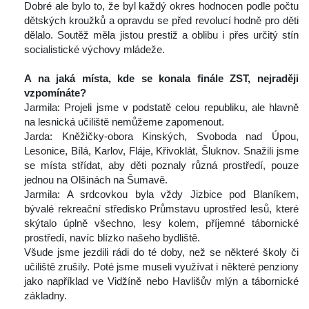
 Dobré ale bylo to, že byl každý okres hodnocen podle počtu 
dětských kroužků a opravdu se před revolucí hodně pro děti 
dělalo. Soutěž měla jistou prestiž a oblibu i přes určitý stín 
ocialistické výchovy mládeže.
 
A na jaká místa, kde se konala finále ZST, nejraději 
vzpomínáte?
 Jarmila: Projeli jsme v podstatě celou republiku, ale hlavně 
na lesnická učiliště nemůžeme zapomenout.
 Jarda: Kněžičky-obora Kinských, Svoboda nad Úpou, 
Lesonice, Bílá, Karlov, Fláje, Křivoklát, Šluknov. Snažili jsme 
e místa střídat, aby děti poznaly různá prostředí, pouze 
jednou na Olšinách na Šumavě.
 Jarmila: A srdcovkou byla vždy Jizbice pod Blaníkem, 
bývalé rekreační středisko Průmstavu uprostřed lesů, které 
kýtalo úplně všechno, lesy kolem, příjemné tábornické 
prostředí, navíc blízko našeho bydliště.
 Všude jsme jezdili rádi do té doby, než se některé školy či 
učiliště zrušily. Poté jsme museli využívat i některé penziony 
jako například ve Vidžíně nebo Havlišův mlýn a tábornické 
základny.