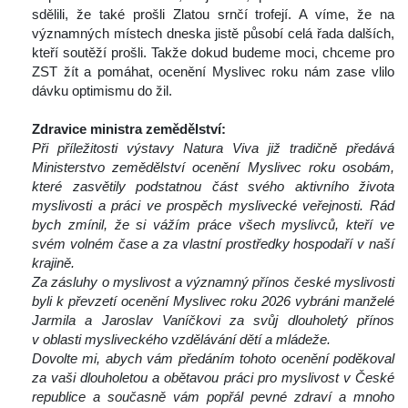
dělili, že také prošli Zlatou srnčí trofejí. A víme, že na 
významných místech dneska jistě působí celá řada dalších, 
kteří soutěží prošli. Takže dokud budeme moci, chceme pro 
ZST žít a pomáhat, ocenění Myslivec roku nám zase vlilo 
dávku optimismu do žil.
 
Zdravice ministra zemědělství:
Při příležitosti výstavy Natura Viva již tradičně předává 
Ministerstvo zemědělství ocenění Myslivec roku osobám, 
které zasvětily podstatnou část svého aktivního života 
myslivosti a práci ve prospěch myslivecké veřejnosti. Rád 
bych zmínil, že si vážím práce všech myslivců, kteří ve 
vém volném čase a za vlastní prostředky hospodaří v naší 
krajině. 
Za zásluhy o myslivost a významný přínos české myslivosti 
byli k převzetí ocenění Myslivec roku 2026 vybráni manželé 
Jarmila a Jaroslav Vaníčkovi za svůj dlouholetý přínos 
v oblasti mysliveckého vzdělávání dětí a mládeže.
Dovolte mi, abych vám předáním tohoto ocenění poděkoval 
za vaši dlouholetou a obětavou práci pro myslivost v České 
republice a současně vám popřál pevné zdraví a mnoho 