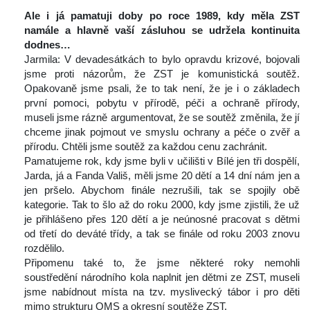
 
Ale i já pamatuji doby po roce 1989, kdy měla ZST 
namále a hlavně vaší zásluhou se udržela kontinuita 
dodnes…
 Jarmila: V devadesátkách to bylo opravdu krizové, bojovali 
jsme proti názorům, že ZST je komunistická soutěž. 
Opakovaně jsme psali, že to tak není, že je i o základech 
první pomoci, pobytu v přírodě, péči a ochraně přírody, 
museli jsme rázně argumentovat, že se soutěž změnila, že jí 
chceme jinak pojmout ve smyslu ochrany a péče o zvěř a 
přírodu. Chtěli jsme soutěž za každou cenu zachránit.
 Pamatujeme rok, kdy jsme byli v učilišti v Bílé jen tři dospělí, 
Jarda, já a Fanda Vališ, měli jsme 20 dětí a 14 dní nám jen a 
jen pršelo. Abychom finále nezrušili, tak se spojily obě 
kategorie. Tak to šlo až do roku 2000, kdy jsme zjistili, že už 
je přihlášeno přes 120 dětí a je neúnosné pracovat s dětmi 
od třetí do deváté třídy, a tak se finále od roku 2003 znovu 
rozdělilo.
 Připomenu také to, že jsme některé roky nemohli 
oustředění národního kola naplnit jen dětmi ze ZST, museli 
jsme nabídnout místa na tzv. myslivecký tábor i pro děti 
mimo strukturu OMS a okresní soutěže ZST.