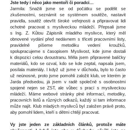
Jste tedy i něco jako mentoři či poradci…
 Jarmila: Snažili jsme se od počátku se podělit se 
zkušenostmi, seznámit se systémem soutěže, nastavit 
pravidla, soutěž otevřít široké veřejnosti a připravovat lidi 
ochotné pracovat s mysliveckou mládeží. Přepsali jsme 
 Ing. Z. Kůtou Zápisník mladého myslivce, který měl 
obnovené vydání před nedávnem s třiceti pracovními listy, 
pravidelně píšeme metodiku vedení kroužků, 
polupracujeme s časopisem Myslivost, kde jsme dostali 
k dispozici celou dvoustranu. Měla jsem připravené balíčky 
materiálů, kdo se ozval, kdo se kde zeptal, napsala jsem, 
posílala materiály. I když už jsme v důchodu, bylo to často 
už neúnosné, proto jsme pomohli založit klub, ve kterém je 
Jarda předsedou, já jsem v radě společně s osobnostmi 
pojené nejen se ZST, ale vůbec s prací s mysliveckou 
mládeží. Máme webové stránky plné informací, metodiky, 
pracovních listů a různých odkazů, každý si tam informace 
může najít. Klub mladých myslivců byl založen právě proto, 
aby pomohl lidem, kteří s dětmi chtějí pracovat.
 
Vy jste jeden ze základních článků, protože máte 