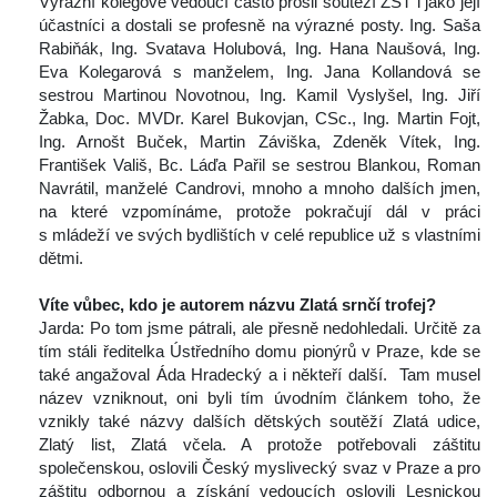
 Výrazní kolegové vedoucí často prošli soutěží ZST i jako její 
účastníci a dostali se profesně na výrazné posty. Ing. Saša 
Rabiňák, Ing. Svatava Holubová, Ing. Hana Naušová, Ing. 
Eva Kolegarová s manželem, Ing. Jana Kollandová se 
estrou Martinou Novotnou, Ing. Kamil Vyslyšel, Ing. Jiří 
Žabka, Doc. MVDr. Karel Bukovjan, CSc., Ing. Martin Fojt, 
Ing. Arnošt Buček, Martin Záviška, Zdeněk Vítek, Ing. 
František Vališ, Bc. Láďa Pařil se sestrou Blankou, Roman 
Navrátil, manželé Candrovi, mnoho a mnoho dalších jmen, 
na které vzpomínáme, protože pokračují dál v práci 
 mládeží ve svých bydlištích v celé republice už s vlastními 
dětmi.
 
Víte vůbec, kdo je autorem názvu Zlatá srnčí trofej?
 Jarda: Po tom jsme pátrali, ale přesně nedohledali. Určitě za 
tím stáli ředitelka Ústředního domu pionýrů v Praze, kde se 
také angažoval Áda Hradecký a i někteří další. Tam musel 
název vzniknout, oni byli tím úvodním článkem toho, že 
vznikly také názvy dalších dětských soutěží Zlatá udice, 
Zlatý list, Zlatá včela. A protože potřebovali záštitu 
polečenskou, oslovili Český myslivecký svaz v Praze a pro 
záštitu odbornou a získání vedoucích oslovili Lesnickou 