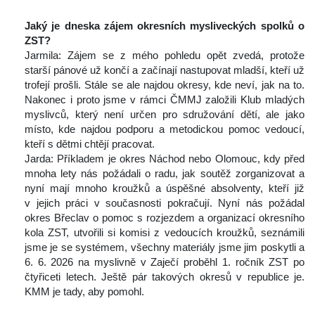
 
Jaký je dneska zájem okresních mysliveckých spolků o 
ZST?
 Jarmila: Zájem se z mého pohledu opět zvedá, protože 
tarší pánové už končí a začínají nastupovat mladší, kteří už 
trofejí prošli. Stále se ale najdou okresy, kde neví, jak na to. 
Nakonec i proto jsme v rámci ČMMJ založili Klub mladých 
myslivců, který není určen pro sdružování dětí, ale jako 
místo, kde najdou podporu a metodickou pomoc vedoucí, 
kteří s dětmi chtějí pracovat.
 Jarda: Příkladem je okres Náchod nebo Olomouc, kdy před 
mnoha lety nás požádali o radu, jak soutěž zorganizovat a 
nyní mají mnoho kroužků a úspěšné absolventy, kteří již 
v jejich práci v současnosti pokračují. Nyní nás požádal 
okres Břeclav o pomoc s rozjezdem a organizací okresního 
kola ZST, utvořili si komisi z vedoucích kroužků, seznámili 
jsme je se systémem, všechny materiály jsme jim poskytli a 
6. 6. 2026 na myslivně v Zaječí proběhl 1. ročník ZST po 
čtyřiceti letech. Ještě pár takových okresů v republice je. 
KMM je tady, aby pomohl.
 