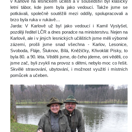
v Karlově na lesnickém učilišti a v sousedství byl klasický 
letní tábor, kde jsem byla jako vedoucí. Takže jsme se 
potkávali, společně soutěžili mezi oddíly, spolupracovali a 
brzo byla ruka v rukávě…
 Jarda: V Karlově už byl jako vedoucí i Kamil Vyslyšel, 
později ředitel LČR a dnes poradce na ministerstvu. Nejen na 
Karlově, ale i v jiných lesnických učilištích jsme měli výborné 
zázemí, prošli jsme snad všechna - Karlov, Lesonice, 
Svoboda, Fláje, Šluknov, Bílá, Kněžičky, Křivoklát Písky, to 
byla 80. a 90. léta. Věděli jsme, do čeho jdeme, oni věděli, co 
jsme zač, byli zvyklí na provoz s dětmi, nebylo moc co řešit. 
Skvělé stravování, ubytování, i možnost využití i místních 
pomůcek a učeben.