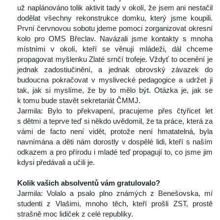
už naplánováno tolik aktivit tady v okolí, že jsem ani nestačil 
dodělat všechny rekonstrukce domku, který jsme koupili. 
První červnovou sobotu jdeme pomoci zorganizovat okresní 
kolo pro OMS Břeclav. Navázali jsme kontakty s mnoha 
místními v okolí, kteří se věnují mládeži, dál chceme 
propagovat myšlenku Zlaté srnčí trofeje. Vždyť to ocenění je 
jednak zadostiučinění, a jednak obrovský závazek do 
budoucna pokračovat v myslivecké pedagogice a udržet ji 
tak, jak si myslíme, že by to mělo být. Otázka je, jak se 
k tomu bude stavět sekretariát ČMMJ.
 Jarmila: Bylo to překvapení, pracujeme přes čtyřicet let 
 dětmi a teprve teď si někdo uvědomil, že ta práce, která za 
vámi de facto není vidět, protože není hmatatelná, byla 
navnímána a děti nám dorostly v dospělé lidi, kteří s naším 
odkazem a pro přírodu i mladé teď propagují to, co jsme jim 
kdysi předávali a učili je. 
 
Kolik vašich absolventů vám gratulovalo?
 Jarmila: Volalo a psalo plno známých z Benešovska, mí 
tudenti z Vlašimi, mnoho těch, kteří prošli ZST, prostě 
trašně moc lidiček z celé republiky.