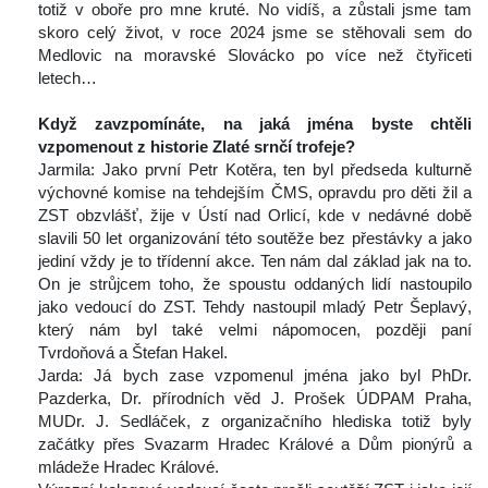
totiž v oboře pro mne kruté. No vidíš, a zůstali jsme tam 
koro celý život, v roce 2024 jsme se stěhovali sem do 
Medlovic na moravské Slovácko po více než čtyřiceti 
letech…
 
Když zavzpomínáte, na jaká jména byste chtěli 
vzpomenout z historie Zlaté srnčí trofeje?
 Jarmila: Jako první Petr Kotěra, ten byl předseda kulturně 
výchovné komise na tehdejším ČMS, opravdu pro děti žil a 
ZST obzvlášť, žije v Ústí nad Orlicí, kde v nedávné době 
lavili 50 let organizování této soutěže bez přestávky a jako 
jediní vždy je to třídenní akce. Ten nám dal základ jak na to. 
On je strůjcem toho, že spoustu oddaných lidí nastoupilo 
jako vedoucí do ZST. Tehdy nastoupil mladý Petr Šeplavý, 
který nám byl také velmi nápomocen, později paní 
Tvrdoňová a Štefan Hakel.
 Jarda: Já bych zase vzpomenul jména jako byl PhDr. 
Pazderka, Dr. přírodních věd J. Prošek ÚDPAM Praha, 
MUDr. J. Sedláček, z organizačního hlediska totiž byly 
začátky přes Svazarm Hradec Králové a Dům pionýrů a 
mládeže Hradec Králové.