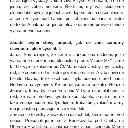
na zahájení výstavy Natura Viva v Lysé. A já říkám, o co se 
jedná, že vůbec netuším. Řekli mi, my vás sledujeme 
dlouhodobě, byli jste jednohlasně doporučeni a odsouhlaseni, 
a cenu v Lysé nad Labem při zahájení od pana ministra 
obdržíte. A pak už se jen domluvilo samotné převzetí tohoto 
významného ocenění.
 
Zkuste svými slovy popsat, jak se vám samotný 
lavnostní akt v Lysé líbil. 
 Jarda: Samozřejmě, že jsme s Jarkou oba nadšeni, je to 
významné ocenění naší dlouholeté práce. V roce 2021 jsme 
k 100. výročí založení od ČMMJ dostali Čestný myslivecký 
řád, ale ocenění od ministra je velmi prestižní. A v tu chvíli mi 
běželo hlavou, kolik osobností bylo oceněno před námi. 
Nedávno na výstavě v Kroměříži jsme se setkali s Honzou 
Jenišem, který byl oceněn vloni. V Lysé nám blahopřál a 
řekl, že nám předává symbolickou štafetu, protože on se 
také věnuje hodně mladým lidem, trubačům, vábičům a my 
mu je vlastně připravujeme ve věku dětí.
 Zároveň je to velký závazek do dalších let, které máme před 
ebou. Přesunuli jsme se z Benešovska pod Chřiby na 
Uhersko-Hradišťsko a pokračujeme v naší činnosti. Máme 