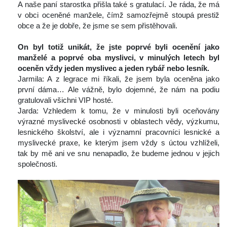
 A naše paní starostka přišla také s gratulací. Je ráda, že má 
v obci oceněné manžele, čímž samozřejmě stoupá prestiž 
obce a že je dobře, že jsme se sem přistěhovali.
 
On byl totiž unikát, že jste poprvé byli ocenění jako 
manželé a poprvé oba myslivci, v minulých letech byl 
oceněn vždy jeden myslivec a jeden rybář nebo lesník. 
 Jarmila: A z legrace mi říkali, že jsem byla oceněna jako 
první dáma… Ale vážně, bylo dojemné, že nám na podiu 
gratulovali všichni VIP hosté.
 Jarda: Vzhledem k tomu, že v minulosti byli oceňovány 
výrazné myslivecké osobnosti v oblastech vědy, výzkumu, 
lesnického školství, ale i významní pracovníci lesnické a 
myslivecké praxe, ke kterým jsem vždy s úctou vzhlíželi, 
tak by mě ani ve snu nenapadlo, že budeme jednou v jejich 
polečnosti.