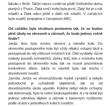
fakultu v Brně. Takže název vznikl na půdě Ústředního domu 
pionýrů v Praze, Zlatá srnčí trofej byla první, Zlatý list je o rok 
mladší a Zlatá udice ještě o další rok mladší. V začátcích 
byla soutěž propojena s časopisem ABC. 
 
Od začátku byla struktura postavena tak, že se budou 
plnit úkoly na okresech a zároveň, že bude jednou ročně 
finále?
 Jarda: Ano, bylo místní, okresní a národní kolo. Do 
okresního postupového kola byl vždy nějaký vstupní úkol a 
postupovali do něj vítězové místních kol. Děti vyráběly různé 
makety posedů, krmelečků, sbírky listů, kdo z místního kola 
postupoval do okresního kola, tak se musel prezentovat 
konkrétním dílem, takže to vlastně byla tak trochu i 
dovednostní soutěž.
 Jarmila: Jenže se shromažďovalo hodně výrobků a nebylo 
jednoduché je vyhodnotit objektivně, tak se od 
dovednostního úkolu upustilo. Kritéria nebyl nikdo schopný 
dát dohromady, bylo to velmi širokospektrální. A v té době byl 
jedinou odměnou diplom a odznak s barevným rozlišením 
podle účasti v jednotlivých kolech soutěže.