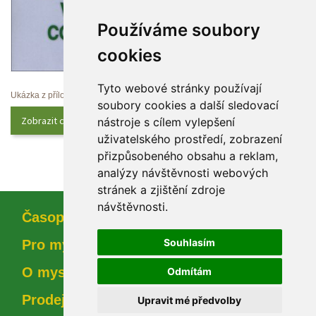
Používáme soubory 
cookie
Tyto webové stránky používají 
Ukázka z přílohy
oubory cookies a další sledovací 
Zobrazit celý obsah
nástroje s cílem vylepšení 
uživatelského prostředí, zobrazení 
přizpůsobeného obsahu a reklam, 
analýzy návštěvnosti webových 
tránek a zjištění zdroje 
návštěvnosti.
Časopi
Souhlasím
Pro myslivce
O myslivosti
Odmítám
Prodejna
Upravit mé předvolby