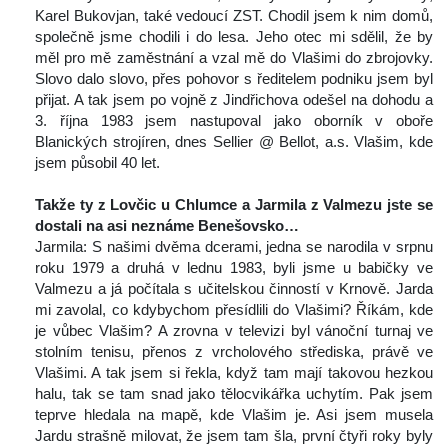
Karel Bukovjan, také vedoucí ZST. Chodil jsem k nim domů, 
polečně jsme chodili i do lesa. Jeho otec mi sdělil, že by 
měl pro mě zaměstnání a vzal mě do Vlašimi do zbrojovky. 
Slovo dalo slovo, přes pohovor s ředitelem podniku jsem byl 
přijat. A tak jsem po vojně z Jindřichova odešel na dohodu a 
3. října 1983 jsem nastupoval jako oborník v oboře 
Blanických strojíren, dnes Sellier @ Bellot, a.s. Vlašim, kde 
jsem působil 40 let.
 
Takže ty z Lovčic u Chlumce a Jarmila z Valmezu jste se 
dostali na asi neznáme Benešovsko…
 Jarmila: S našimi dvěma dcerami, jedna se narodila v srpnu 
roku 1979 a druhá v lednu 1983, byli jsme u babičky ve 
Valmezu a já počítala s učitelskou činností v Krnově. Jarda 
mi zavolal, co kdybychom přesídlili do Vlašimi? Říkám, kde 
je vůbec Vlašim? A zrovna v televizi byl vánoční turnaj ve 
tolním tenisu, přenos z vrcholového střediska, právě ve 
Vlašimi. A tak jsem si řekla, když tam mají takovou hezkou 
halu, tak se tam snad jako tělocvikářka uchytím. Pak jsem 
teprve hledala na mapě, kde Vlašim je. Asi jsem musela 
Jardu strašně milovat, že jsem tam šla, první čtyři roky byly 