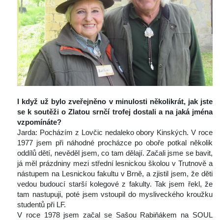
 
I když už bylo zveřejněno v minulosti několikrát, jak jste 
e k soutěži o Zlatou srnčí trofej dostali a na jaká jména 
vzpomínáte?
 Jarda: Pocházím z Lovčic nedaleko obory Kinských. V roce 
1977 jsem při náhodné procházce po oboře potkal několik 
oddílů dětí, nevěděl jsem, co tam dělají. Začali jsme se bavit, 
já měl prázdniny mezi střední lesnickou školou v Trutnově a 
nástupem na Lesnickou fakultu v Brně, a zjistil jsem, že děti 
vedou budoucí starší kolegové z fakulty. Tak jsem řekl, že 
tam nastupuji, poté jsem vstoupil do mysliveckého kroužku 
tudentů při LF.
 V roce 1978 jsem začal se Sašou Rabiňákem na SOUL 