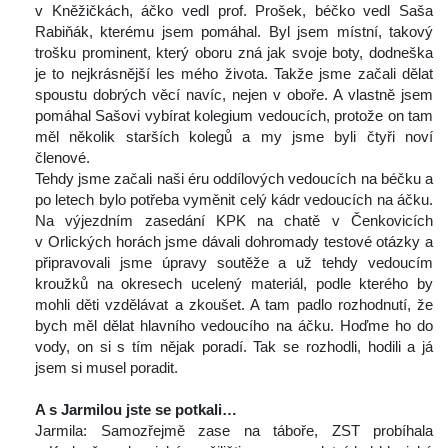
v Kněžičkách, áčko vedl prof. Prošek, béčko vedl Saša 
Rabiňák, kterému jsem pomáhal. Byl jsem místní, takový 
trošku prominent, který oboru zná jak svoje boty, dodneška 
je to nejkrásnější les mého života. Takže jsme začali dělat 
poustu dobrých věcí navíc, nejen v oboře. A vlastně jsem 
pomáhal Sašovi vybírat kolegium vedoucích, protože on tam 
měl několik starších kolegů a my jsme byli čtyři noví 
členové.
 Tehdy jsme začali naši éru oddílových vedoucích na béčku a 
po letech bylo potřeba vyměnit celý kádr vedoucích na áčku. 
Na výjezdním zasedání KPK na chatě v Čenkovicích 
v Orlických horách jsme dávali dohromady testové otázky a 
připravovali jsme úpravy soutěže a už tehdy vedoucím 
kroužků na okresech ucelený materiál, podle kterého by 
mohli děti vzdělávat a zkoušet. A tam padlo rozhodnutí, že 
bych měl dělat hlavního vedoucího na áčku. Hoďme ho do 
vody, on si s tím nějak poradí. Tak se rozhodli, hodili a já 
jsem si musel poradit.
 
A s Jarmilou jste se potkali…
 Jarmila: Samozřejmě zase na táboře, ZST probíhala 