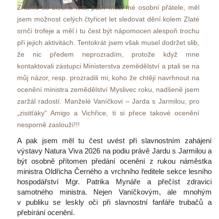
Známe se dlouhá léta, patří mezi mé osobní přátele, měl 
jsem možnost celých čtyřicet let sledovat dění kolem Zlaté 
rnčí trofeje a měl i tu čest být nápomocen alespoň trochu 
při jejich aktivitách. Tentokrát jsem však musel dodržet slib, 
že nic předem neprozradím, protože když mne 
kontaktovali zástupci Ministerstva zemědělství a ptali se na 
můj názor, resp. prozradili mi, koho že chtějí navrhnout na 
ocenění ministra zemědělství Myslivec roku, nadšeně jsem 
zaržál radostí. Manželé Vaníčkovi – Jarda s Jarmilou, pro 
„zisitťáky“ Amigo a Vichřice, ti si přece takové ocenění 
nesporně zaslouží!!! 
 A pak jsem měl tu čest uvést při slavnostním zahájení 
výstavy Natura Viva 2026 na podiu právě Jardu s Jarmilou a 
být osobně přítomen předání ocenění z rukou náměstka 
ministra Oldřicha Černého a vrchního ředitele sekce lesního 
hospodářství Mgr. Patrika Mynáře a přečíst zdravici 
amotného ministra. Nejen Vaníčkovým, ale mnohým 
v publiku se leskly oči při slavnostní fanfáře trubačů a 
přebírání ocenění.