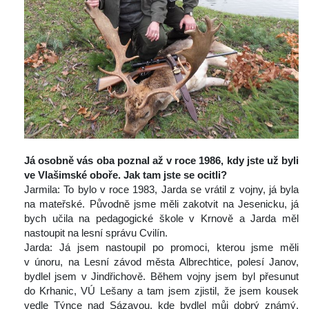
 
Já osobně vás oba poznal až v roce 1986, kdy jste už byli 
ve Vlašimské oboře. Jak tam jste se ocitli?
 Jarmila: To bylo v roce 1983, Jarda se vrátil z vojny, já byla 
na mateřské. Původně jsme měli zakotvit na Jesenicku, já 
bych učila na pedagogické škole v Krnově a Jarda měl 
nastoupit na lesní správu Cvilín.
 Jarda: Já jsem nastoupil po promoci, kterou jsme měli 
v únoru, na Lesní závod města Albrechtice, polesí Janov, 
bydlel jsem v Jindřichově. Během vojny jsem byl přesunut 
do Krhanic, VÚ Lešany a tam jsem zjistil, že jsem kousek 
vedle Týnce nad Sázavou, kde bydlel můj dobrý známý, 