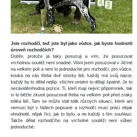
 
Jste rozhodčí, teď jste byl jako vůdce, jak byste hodnotil 
úroveň rozhodčích?
 Dobře, protože já taky posuzuji a vím, že posuzovat 
vrcholnou soutěž není snadné. Vloni jsem posuzoval v Jičíně 
na velkém poli a není to jednoduché pro rozhodčí, pro vůdce, 
kouká na vás třeba dvě stovky lidí, každý má svůj názor, 
každý by to dělal nejlíp, všichni ostatní to dělají špatně. Je to 
nezáviděníhodná pozice. Ti, kteří mají nejvíc připomínek, tak 
i to běžte zkusit posuzovat třeba na velkém poli před zraky 
tolika lidí. Tam se může stát tolik různých situací, které ani 
nemusí být v řádech popsané a rozhodčí musí práci nějak 
ohodnotit, nějak říct, jak to bylo, a ne každý s tím souhlasí. 
Takže dělat rozhodčího na vrcholné soutěži není vůbec 
jednoduché.
 