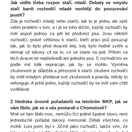
Jak vidíte třeba rozpor staří, mladí. Debaty ve smyslu 
taří bardi rozhodčí mladé nechtějí do posuzování 
pustit?
 Zda je rozhodčí mladý nebo starší, tak to je jedno, ale spíš 
vidím problém v tom, a i já se toho držím, každý rozhodčí by 
měl aspoň jednou za pět let předvést psa. Jsou někteří 
rozhodčí, právě většinou ti starší, kteří práci psů posuzují 
tak, jak to bylo před dvaceti lety, kdy bylo hodně zvěře a 
nemají už takový cit na to, co se stane na poli. Přitom za 
těch dvacet let nepředvedli ani jednoho psa. S rozhodčími se 
podle mě tolik nepracuje, jak by se mohlo. Výměna 
zkušeností je důležitá a přirozeně ti starší zkušení rozhodčí 
by měli mladým předávat své zkušenosti a pravda, někdy to 
nefunguje. A ještě jedno, každý rozhodčí by se měl sám chtít 
vzdělávat.
 
Z hlediska úrovně pořadatelů na letošním MKP, jak se 
vám líbilo, jak se o vás postarali v Chomutově?
 Mně se tam líbilo moc, nemůžu říct jediné špatné slovo, není 
jednoduché pořádat takový memoriál. Dělali všechno, co 
mohli. Loni jsem byl v Jičíně jako rozhodčí, takže vím, že 