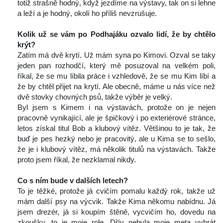
totiž strašně hodný, když jezdíme na výstavy, tak on si lehne 
a leží a je hodný, okolí ho příliš nevzrušuje.
 
Kolik už se vám po Podhajáku ozvalo lidí, že by chtělo 
krýt? 
 Zatím má dvě krytí. Už mám syna po Kimovi. Ozval se taky 
jeden pan rozhodčí, který mě posuzoval na velkém poli, 
říkal, že se mu líbila práce i vzhledově, že se mu Kim líbí a 
že by chtěl přijet na krytí. Ale obecně, máme u nás více než 
dvě stovky chovných psů, takže výběr je velký.
 Byl jsem s Kimem i na výstavách, protože on je nejen 
pracovně vynikající, ale je špičkový i po exteriérové stránce, 
letos získal titul Bob a klubový vítěz. Většinou to je tak, že 
buď je pes hezký nebo je pracovitý, ale u Kima se to sešlo, 
že je i klubový vítěz, má několik titulů na výstavách. Takže 
proto jsem říkal, že nezklamal nikdy.
 
Co s ním bude v dalších letech?
 To je těžké, protože já cvičím pomalu každý rok, takže už 
mám další psy na výcvik. Takže Kima někomu nabídnu. Já 
jsem drezér, já si koupím štěně, vycvičím ho, dovedu na 
zkoušky, to je moje role. Dřív nebyla moje meta vyhrát 