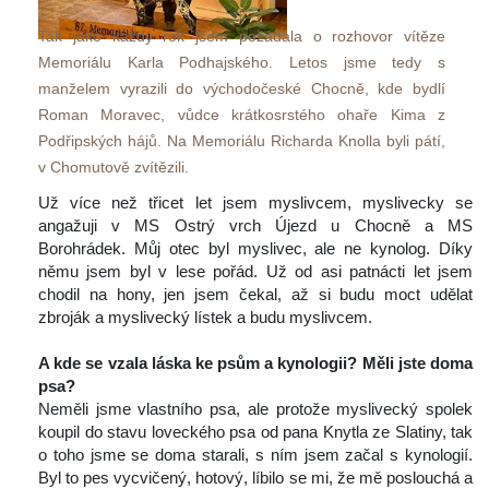
Tak jako každý rok jsem požádala o rozhovor vítěze 
Memoriálu Karla Podhajského. Letos jsme tedy s 
manželem vyrazili do východočeské Chocně, kde bydlí 
Roman Moravec, vůdce krátkosrstého ohaře Kima z 
Podřipských hájů. Na Memoriálu Richarda Knolla byli pátí, 
v Chomutově zvítězili.
 Už více než třicet let jsem myslivcem, myslivecky se 
angažuji v MS Ostrý vrch Újezd u Chocně a MS 
Borohrádek. Můj otec byl myslivec, ale ne kynolog. Díky 
němu jsem byl v lese pořád. Už od asi patnácti let jsem 
chodil na hony, jen jsem čekal, až si budu moct udělat 
zbroják a myslivecký lístek a budu myslivcem.
 
A kde se vzala láska ke psům a kynologii? Měli jste doma 
psa? 
 Neměli jsme vlastního psa, ale protože myslivecký spolek 
koupil do stavu loveckého psa od pana Knytla ze Slatiny, tak 
o toho jsme se doma starali, s ním jsem začal s kynologií. 
Byl to pes vycvičený, hotový, líbilo se mi, že mě poslouchá a 