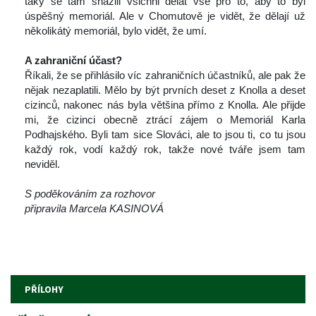
taky se tam snažili všichni dělat vše pro to, aby to byl 
úspěšný memoriál. Ale v Chomutově je vidět, že dělají už 
několikátý memoriál, bylo vidět, že umí.
 
A zahraniční účast?
 Říkali, že se přihlásilo víc zahraničních účastníků, ale pak že 
nějak nezaplatili. Mělo by být prvních deset z Knolla a deset 
cizinců, nakonec nás byla většina přímo z Knolla. Ale přijde 
mi, že cizinci obecně ztrácí zájem o Memoriál Karla 
Podhajského. Byli tam sice Slováci, ale to jsou ti, co tu jsou 
každý rok, vodí každý rok, takže nové tváře jsem tam 
neviděl.
 
S poděkováním za rozhovor
připravila Marcela KASINOVÁ
 
 
 
PŘÍLOHY