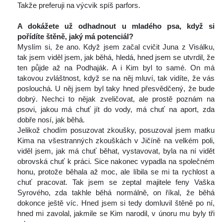
Takže preferuji na výcvik spíš parfors.
 
A dokážete už odhadnout u mladého psa, když si 
pořídíte štěně, jaký má potenciál?
 Myslím si, že ano. Když jsem začal cvičit Juna z Visálku, 
tak jsem viděl jsem, jak běhá, hledá, hned jsem se utvrdil, že 
ten půjde až na Podhaják. A i Kim byl to samé. On má 
takovou zvláštnost, když se na něj mluví, tak vidíte, že vás 
poslouchá. U něj jsem byl taky hned přesvědčený, že bude 
dobrý. Nechci to nějak zveličovat, ale prostě poznám na 
psovi, jakou má chuť jít do vody, má chuť na aport, zda 
dobře nosí, jak běhá.
 Jelikož chodím posuzovat zkoušky, posuzoval jsem matku 
Kima na všestranných zkouškách v Jičíně na velkém poli, 
viděl jsem, jak má chuť běhat, vystavovat, byla na ní vidět 
obrovská chuť k práci. Sice nakonec vypadla na společném 
honu, protože běhala až moc, ale líbila se mi ta rychlost a 
chuť pracovat. Tak jsem se zeptal majitele feny Vaška 
Syrového, zda takhle běhá normálně, on říkal, že běhá 
dokonce ještě víc. Hned jsem si tedy domluvil štěně po ní, 
hned mi zavolal, jakmile se Kim narodil, v únoru mu byly tři 