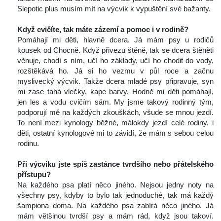
Slepotic plus musím mít na výcvik k vypuštění své bažanty.
 
Když cvičíte, tak máte zázemí a pomoc i v rodině?
 Pomáhají mi děti, hlavně dcera. Já mám psy u rodičů 
kousek od Chocně. Když přivezu štěně, tak se dcera štěněti 
věnuje, chodí s ním, učí ho základy, učí ho chodit do vody, 
rozštěkává ho. Já si ho vezmu v půl roce a začnu 
myslivecký výcvik. Takže dcera mladé psy připravuje, syn 
mi zase tahá vlečky, kape barvy. Hodně mi děti pomáhají, 
jen les a vodu cvičím sám. My jsme takový rodinný tým, 
podporují mě na každých zkouškách, všude se mnou jezdí. 
To není mezi kynology běžné, málokdy jezdí celé rodiny, i 
děti, ostatní kynologové mi to závidí, že mám s sebou celou 
rodinu.
 
Při výcviku jste spíš zastánce tvrdšího nebo přátelského 
přístupu? 
 Na každého psa platí něco jiného. Nejsou jedny noty na 
všechny psy, kdyby to bylo tak jednoduché, tak má každý 
šampiona doma. Na každého psa zabírá něco jiného. Já 
mám většinou tvrdší psy a mám rád, když jsou takoví. 