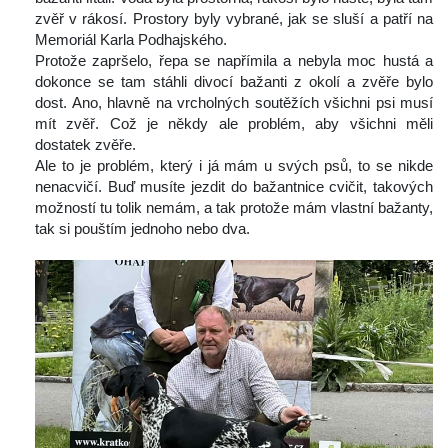
zvěř v rákosí. Prostory byly vybrané, jak se sluší a patří na 
Memoriál Karla Podhajského.
 Protože zapršelo, řepa se napřímila a nebyla moc hustá a 
dokonce se tam stáhli divocí bažanti z okolí a zvěře bylo 
dost. Ano, hlavně na vrcholných soutěžích všichni psi musí 
mít zvěř. Což je někdy ale problém, aby všichni měli 
dostatek zvěře.
 Ale to je problém, který i já mám u svých psů, to se nikde 
nenacvičí. Buď musíte jezdit do bažantnice cvičit, takových 
možností tu tolik nemám, a tak protože mám vlastní bažanty, 
tak si pouštím jednoho nebo dva.