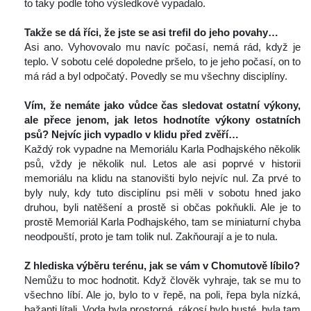
to taky podle toho výsledkově vypadalo.
 
Takže se dá říci, že jste se asi trefil do jeho povahy…
 Asi ano. Vyhovovalo mu navíc počasí, nemá rád, když je 
teplo. V sobotu celé dopoledne pršelo, to je jeho počasí, on to 
má rád a byl odpočatý. Povedly se mu všechny disciplíny.
 
Vím, že nemáte jako vůdce čas sledovat ostatní výkony, 
ale přece jenom, jak letos hodnotíte výkony ostatních 
psů? Nejvíc jich vypadlo v klidu před zvěří…
 Každý rok vypadne na Memoriálu Karla Podhajského několik 
psů, vždy je několik nul. Letos ale asi poprvé v historii 
memoriálu na klidu na stanovišti bylo nejvíc nul. Za prvé to 
byly nuly, kdy tuto disciplínu psi měli v sobotu hned jako 
druhou, byli natěšení a prostě si občas pokňukli. Ale je to 
prostě Memoriál Karla Podhajského, tam se miniaturní chyba 
neodpouští, proto je tam tolik nul. Zakňourají a je to nula.
 
Z hlediska výběru terénu, jak se vám v Chomutově líbilo?
 Nemůžu to moc hodnotit. Když člověk vyhraje, tak se mu to 
všechno líbí. Ale jo, bylo to v řepě, na poli, řepa byla nízká, 
bažanti lítali. Voda byla prostorná, rákosí bylo husté, byla tam 