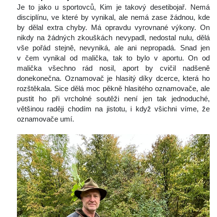
 Je to jako u sportovců, Kim je takový desetibojař. Nemá 
disciplínu, ve které by vynikal, ale nemá zase žádnou, kde 
by dělal extra chyby. Má opravdu vyrovnané výkony. On 
nikdy na žádných zkouškách nevypadl, nedostal nulu, dělá 
vše pořád stejně, nevyniká, ale ani nepropadá. Snad jen 
v čem vynikal od malička, tak to bylo v aportu. On od 
malička všechno rád nosil, aport by cvičil nadšeně 
donekonečna. Oznamovač je hlasitý díky dcerce, která ho 
rozštěkala. Sice dělá moc pěkně hlasitého oznamovače, ale 
pustit ho při vrcholné soutěži není jen tak jednoduché, 
většinou raději chodím na jistotu, i když všichni víme, že 
oznamovače umí.