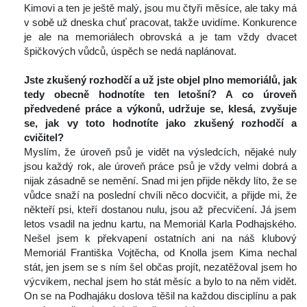
Kimovi a ten je ještě malý, jsou mu čtyři měsíce, ale taky má 
v sobě už dneska chuť pracovat, takže uvidíme. Konkurence 
je ale na memoriálech obrovská a je tam vždy dvacet 
špičkových vůdců, úspěch se nedá naplánovat.
 
Jste zkušený rozhodčí a už jste objel plno memoriálů, jak 
tedy obecně hodnotíte ten letošní? A co úroveň 
předvedené práce a výkonů, udržuje se, klesá, zvyšuje 
e, jak vy toto hodnotíte jako zkušený rozhodčí a 
cvičitel?
 Myslím, že úroveň psů je vidět na výsledcích, nějaké nuly 
jsou každý rok, ale úroveň práce psů je vždy velmi dobrá a 
nijak zásadně se nemění. Snad mi jen přijde někdy líto, že se 
vůdce snaží na poslední chvíli něco docvičit, a přijde mi, že 
někteří psi, kteří dostanou nulu, jsou až přecvičení. Já jsem 
letos vsadil na jednu kartu, na Memoriál Karla Podhajského. 
Nešel jsem k překvapení ostatních ani na náš klubový 
Memoriál Františka Vojtěcha, od Knolla jsem Kima nechal 
tát, jen jsem se s ním šel občas projít, nezatěžoval jsem ho 
výcvikem, nechal jsem ho stát měsíc a bylo to na něm vidět. 
On se na Podhajáku doslova těšil na každou disciplínu a pak 