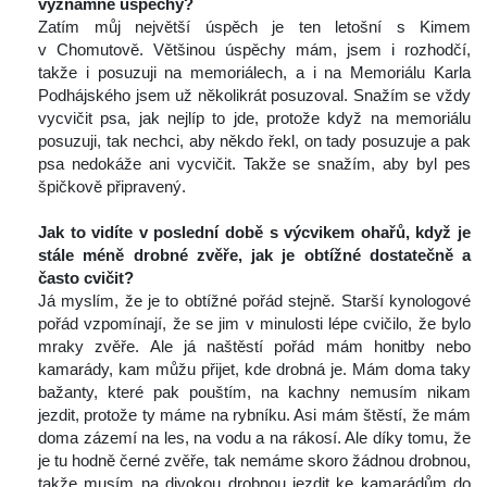
významné úspěchy?
 Zatím můj největší úspěch je ten letošní s Kimem 
v Chomutově. Většinou úspěchy mám, jsem i rozhodčí, 
takže i posuzuji na memoriálech, a i na Memoriálu Karla 
Podhájského jsem už několikrát posuzoval. Snažím se vždy 
vycvičit psa, jak nejlíp to jde, protože když na memoriálu 
posuzuji, tak nechci, aby někdo řekl, on tady posuzuje a pak 
psa nedokáže ani vycvičit. Takže se snažím, aby byl pes 
špičkově připravený.
 
Jak to vidíte v poslední době s výcvikem ohařů, když je 
tále méně drobné zvěře, jak je obtížné dostatečně a 
často cvičit?
 Já myslím, že je to obtížné pořád stejně. Starší kynologové 
pořád vzpomínají, že se jim v minulosti lépe cvičilo, že bylo 
mraky zvěře. Ale já naštěstí pořád mám honitby nebo 
kamarády, kam můžu přijet, kde drobná je. Mám doma taky 
bažanty, které pak pouštím, na kachny nemusím nikam 
jezdit, protože ty máme na rybníku. Asi mám štěstí, že mám 
doma zázemí na les, na vodu a na rákosí. Ale díky tomu, že 
je tu hodně černé zvěře, tak nemáme skoro žádnou drobnou, 
takže musím na divokou drobnou jezdit ke kamarádům do 