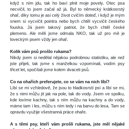
když s ním jdu, tak ho baví plnit moje povely. Otec psa 
necvičil, to jsem začal až já. Byl to německý krátkosrstý 
ohař, díky tomu je asi celý život cvičím doteď, i když je mým 
nem si vycvičit pointra nebo bych chtěl vycvičit českého 
fouska. Já jsem takový patriot, že bych chtěl české 
plemeno. Ale měli jsme odmala NKO, tak už pro mě je 
loveckým psem vždy jen ohař.
 
Kolik vám psů prošlo rukama?
 Nikdy jsem si nedělal nějakou podrobnou statistiku, ale než 
jste přijeli, tak jsme s manželkou vzpomínali, vodím psy 
třicet let, spočítali jsme kolem dvaceti psů.
 
Co na ohařích preferujete, co se vám na nich líbí?
 Líbí se mi vzhledově, že jsou to hladkosrstí psi a líbí se mi, 
že s nimi můžu jít jak na pole, tak do vody. Jsem ve spolku, 
kde lovíme kachny, tak s ním můžu na kachny a do vody, 
máme tam i les, můžu s ním tedy i na barvu do lesa. Tam se 
opravdu využije všestranná práce ohaře.
 
A s těmi psy, kteří vám prošli rukama, jste měl nějaké 