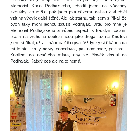
Memoriál Karla Podhájského, chodil jsem na všechny 
zkoušky, co to šlo, pak jsem psa někomu dal a už si chtěl 
vzít na výcvik další štěně. Ale jak stárnu, tak jsem si říkal, že 
bych taky mohl jednou zkusit Podhaják. Víte, pro mne je 
Memoriál Podhajského a vůbec úspěch s každým dalším 
psem na vrcholné soutěži něco jako droga, už na Knollovi 
jsem si říkal, už ať mám dalšího psa. Vždycky si říkám, zda 
mi to stojí za ty nervy, nabodovat, pak nominace, pak projít 
Knollem do desátého místa, aby se člověk dostal na 
Podhaják. Každý pes ale na to nemá.