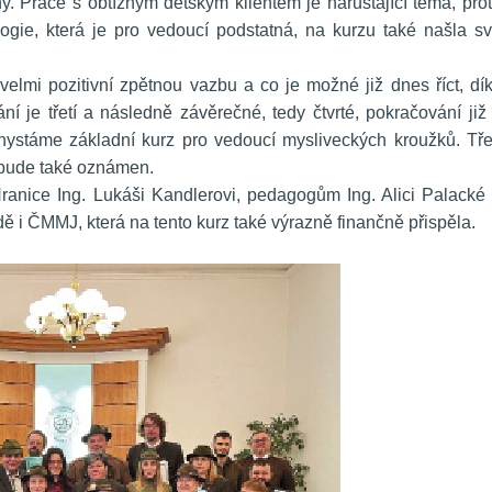
. Práce s obtížným dětským klientem je narůstající téma, prot
ogie, která je pro vedoucí podstatná, na kurzu také našla sv
velmi pozitivní zpětnou vazbu a co je možné již dnes říct, dík
í je třetí a následně závěrečné, tedy čtvrté, pokračování již 
chystáme základní kurz pro vedoucí mysliveckých kroužků. Třet
 bude také oznámen. 
ranice Ing. Lukáši Kandlerovi, pedagogům Ing. Alici Palacké 
ě i ČMMJ, která na tento kurz také výrazně finančně přispěla. 