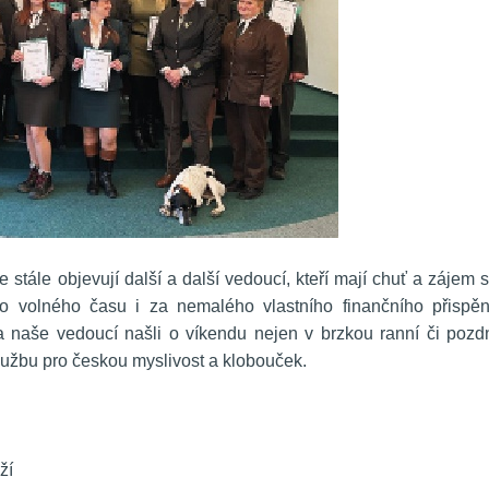
e stále objevují další a další vedoucí, kteří mají chuť a zájem s
o volného času i za nemalého vlastního finančního přispění
a naše vedoucí našli o víkendu nejen v brzkou ranní či pozdn
lužbu pro českou myslivost a klobouček. 
ží