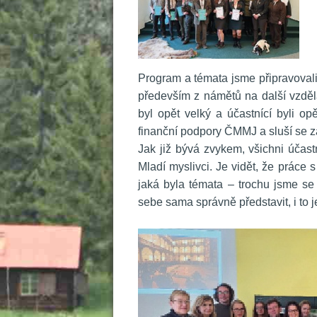
 Program a témata jsme připravovali
především z námětů na další vzdělá
byl opět velký a účastnící byli o
finanční podpory ČMMJ a sluší se z
 Jak již bývá zvykem, všichni úča
Mladí myslivci. Je vidět, že práce 
jaká byla témata – trochu jsme se 
ebe sama správně představit, i to je