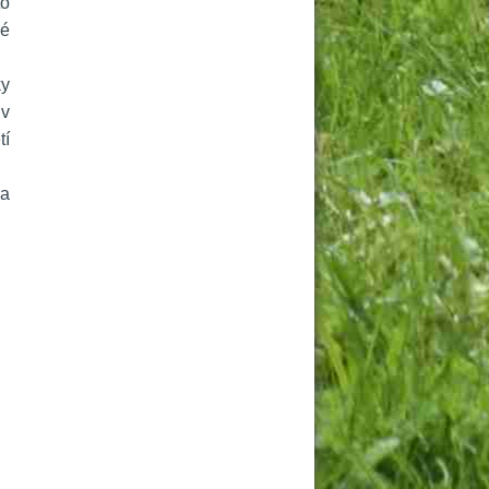
o 
é 
y 
v 
í 
a 