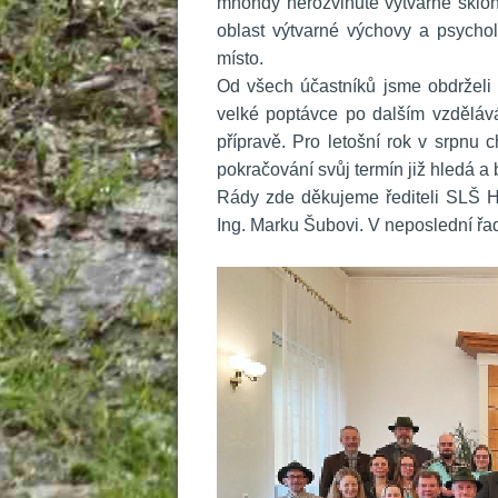
mnohdy nerozvinuté výtvarné sklony
oblast výtvarné výchovy a psychol
místo. 
 Od všech účastníků jsme obdrželi 
velké poptávce po dalším vzděláván
přípravě. Pro letošní rok v srpnu 
pokračování svůj termín již hledá a
 Rády zde děkujeme řediteli SLŠ H
Ing. Marku Šubovi. V neposlední řad