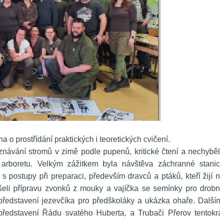
o prostřídání praktických i teoretických cvičení. 
oznávání stromů v zimě podle pupenů, kritické čtení a nechyběl
arboretu. Velkým zážitkem byla návštěva záchranné stanic
 postupy při preparaci, především dravců a ptáků, kteří žijí n
eli přípravu zvonků z mouky a vajíčka se semínky pro drobn
představení jezevčíka pro předškoláky a ukázka ohaře. Dalším
představení Řádu svatého Huberta, a Trubači Přerov tentokrá