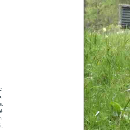
a 
e 
a 
é 
i 
t 