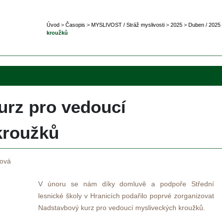
Úvod
 
>
 
Časopi
 
>
 
MYSLIVOST / Stráž myslivosti
 
>
 
2025
 
>
 
Duben / 2025
kroužků
rz pro vedoucí 
kroužků
šová
 
V únoru se nám díky domluvě a podpoře Střední 
lesnické školy v Hranicích podařilo poprvé zorganizovat 
Nadstavbový kurz pro vedoucí mysliveckých kroužků. 