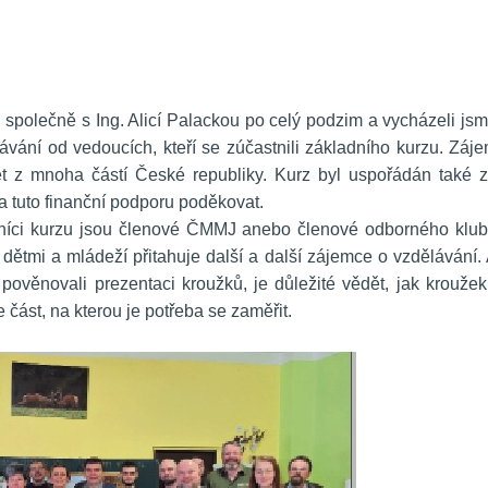
 společně s Ing. Alicí Palackou po celý podzim a vycházeli jsm
vání od vedoucích, kteří se zúčastnili základního kurzu. Záje
pět z mnoha částí České republiky. Kurz byl uspořádán také z
a tuto finanční podporu poděkovat. 
stníci kurzu jsou členové ČMMJ anebo členové odborného klub
s dětmi a mládeží přitahuje další a další zájemce o vzdělávání. 
pověnovali prezentaci kroužků, je důležité vědět, jak kroužek 
 část, na kterou je potřeba se zaměřit.