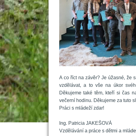
 
 A co říct na závěr? Je úžasné, že s
vzdělávat, a to vše na úkor svéh
Děkujeme také těm, kteří si čas n
večerní hodinu. Děkujeme za tuto s
 Práci s mládeží zdar!
 
 Ing. Patricia JAKEŠOVÁ
 Vzdělávání a práce s dětmi a mláde