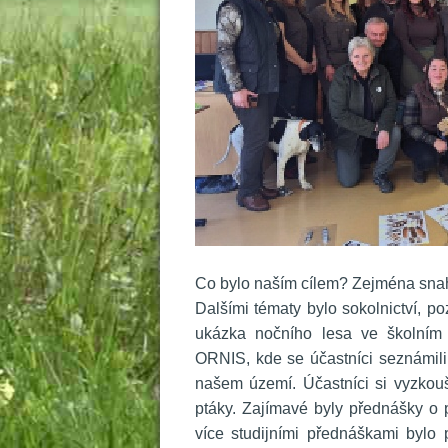
 Co bylo naším cílem? Zejména snaha 
 Dalšími tématy bylo sokolnictví, p
ukázka nočního lesa ve školním 
ORNIS, kde se účastníci seznámili s
našem území. Účastníci si vyzkouš
ptáky. Zajímavé byly přednášky o 
více studijními přednáškami bylo 