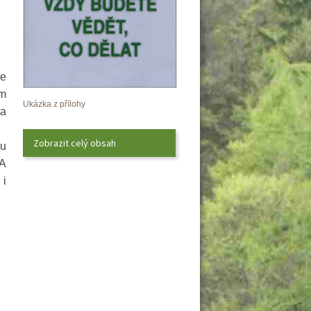
e 
m 
Ukázka z přílohy
a 
Zobrazit celý obsah
u 
A 
i 