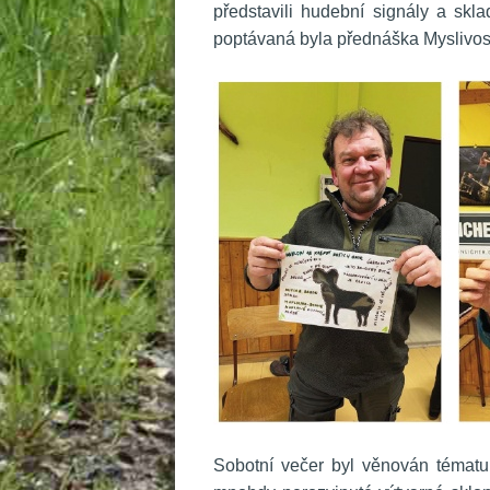
představili hudební signály a skl
poptávaná byla přednáška Myslivost
 
 Sobotní večer byl věnován tématu 