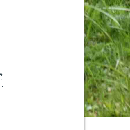
e 
. 
í 