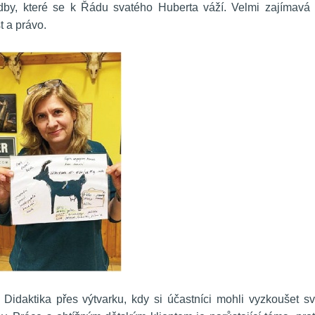
adby, které se k Řádu svatého Huberta váží. Velmi zajímavá 
 a právo. 
Didaktika přes výtvarku, kdy si účastníci mohli vyzkoušet sv