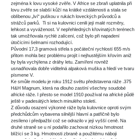
zejména k lovu vysoké zvěře. V Africe se zbraň uplatnila při 
lovu zvěře se slabší kůží na krátké vzdálenosti a stala se 
oblíbenou „lví“ puškou v rukách loveckých průvodců a 
trážců parků. Ti si na kulovnici cenili její malé rozměry, 
lehkost a vyváženost. V nepřehledných křovinatých terénech 
tak umožňovala rychlé zalícení, což bylo při napadení 
útočícími šelmami rozhodující.
 Původní 17,3 gramová střela s počáteční rychlostí 655 m/s 
přitom mohla bez problému projít i nejhustějším křovím aniž 
by byla vychýlena z dráhy letu. Zamíření rovněž 
usnadňovala dobře viditelná alpaková muška a hledí ve tvaru 
písmene V.
 Ke smůle modelu je roku 1912 světu představena ráže .375 
H&H Magnum, která na dlouho zastíní všechny soudobé 
africké ráže. I přesto se model 1910 používal na africké půdě 
ještě v padesátých letech minulého století.
 Z důvodu osazení výkonné ráže byla kulovnice oproti svým 
předchůdcům vybavena silnější hlavní a patřičně bylo 
zesíleno i předpažbí což se odrazilo v její vyšší ceně. Na 
druhé straně se u ní podařilo zachovat nízkou hmotnost 
blížící se 3 kg. Hmotnosti zbraně a použitému náboji 