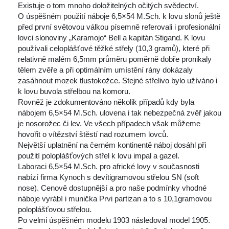
Existuje o tom mnoho doložitelných očitých svědectví.
 O úspěšném použití náboje 6,5×54 M.Sch. k lovu slonů ještě 
před první světovou válkou písemně referovali i profesionální 
lovci slonoviny „Karamojo“ Bell a kapitán Stigand. K lovu 
používali celoplášťové těžké střely (10,3 gramů), které při 
relativně malém 6,5mm průměru poměrně dobře pronikaly 
tělem zvěře a při optimálním umístění rány dokázaly 
zasáhnout mozek tlustokožce. Stejné střelivo bylo užíváno i 
k lovu buvola střelbou na komoru.
 Rovněž je zdokumentováno několik případů kdy byla 
nábojem 6,5×54 M.Sch. ulovena i tak nebezpečná zvěř jakou 
je nosorožec či lev. Ve všech případech však můžeme 
hovořit o vítězství štěstí nad rozumem lovců.
 Největší uplatnění na černém kontinentě náboj dosáhl při 
použití poloplášťových střel k lovu impal a gazel.
 Laboraci 6,5×54 M.Sch. pro africké lovy v současnosti 
nabízí firma Kynoch s devítigramovou střelou SN (soft 
nose). Cenově dostupnější a pro naše podmínky vhodné 
náboje vyrábí i munička Prvi partizan a to s 10,1gramovou 
poloplášťovou střelou.
 Po velmi úspěšném modelu 1903 následoval model 1905. 