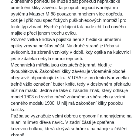
 Z dnešního pohledu se může zdát poněkud nepraktické 
umístnění kliky závěru. Ta je oproti nejpoužívanějšímu 
ystému Mauser M 98 posazena mnohem více dopředu, 
což je i příčinou specifických puškohledových montáží pro 
tento typ zbraní. Rychlé přebíjení tak bude chtít od nového 
majitele přeci jenom trochu cviku.
 Rovněž velká křídlová pojistka není z hlediska umístění 
optiky zrovna nejšťastnější. Na druhé straně je třeba si 
uvědomit, že zbraně vznikaly v době, kdy optika na kulovnici 
ještě zdaleka nebyla samozřejmostí.
 Mechanická mířidla jsou dostatečně jemná, hledí je 
dvouplátkové. Zakončení kliky závěru je víceméně ploché, 
obrysově připomínající slzu. V USA se pro tento tvar vcelku 
trefně vžilo označení butter knife, tedy v doslovném překladu 
nůž na máslo. Jedná se také o zásadní znak, který odlišuje 
model 1903 od svého méně známého a sběratelsky velmi 
cenného modelu 1900. U něj má zakončení kliky podobu 
kuličky.
 Pažba se vyznačuje velmi dobrou ergonomií a nenajdeme na 
ní ani milimetr dřeva navíc. V zadní části je opatřena 
kovovou botkou, která ukrývá schránku na náboje a čištění 
zbraně.