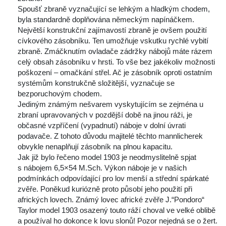
 Spoušť zbraně vyznačující se lehkým a hladkým chodem, 
byla standardně doplňována německým napínáčkem.
 Největší konstrukční zajímavostí zbraně je ovšem použití 
cívkového zásobníku. Ten umožňuje vskutku rychlé vybití 
zbraně. Zmáčknutím ovladače zádržky nábojů máte rázem 
celý obsah zásobníku v hrsti. To vše bez jakékoliv možnosti 
poškození – omačkání střel. Ač je zásobník oproti ostatním 
ystémům konstrukčně složitější, vyznačuje se 
bezporuchovým chodem.
 Jediným známým nešvarem vyskytujícím se zejména u 
zbraní upravovaných v pozdější době na jinou ráži, je 
občasné vzpříčení (vypadnutí) náboje v dolní úvrati 
podavače. Z tohoto důvodu majitelé těchto mannlicherek 
obvykle nenaplňují zásobník na plnou kapacitu.
 Jak již bylo řečeno model 1903 je neodmyslitelně spjat 
 nábojem 6,5×54 M.Sch. Výkon náboje je v našich 
podmínkách odpovídající pro lov menší a střední spárkaté 
zvěře. Poněkud kuriózně proto působí jeho použití při 
afrických lovech. Známý lovec africké zvěře J.“Pondoro“ 
Taylor model 1903 osazený touto ráží choval ve velké oblibě 
a používal ho dokonce k lovu slonů! Pozor nejedná se o žert. 