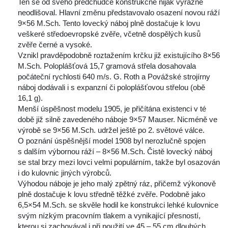
Ten se od svého předchůdce konstrukčně nijak výrazně 
neodlišoval. Hlavní změnu představovalo osazení novou ráží 
9×56 M.Sch. Tento lovecký náboj plně dostačuje k lovu 
veškeré středoevropské zvěře, včetně dospělých kusů 
zvěře černé a vysoké.
 Vznikl pravděpodobně roztažením krčku již existujícího 8×56 
M.Sch. Poloplášťová 15,7 gramová střela dosahovala 
počáteční rychlosti 640 m/s. G. Roth a Povážské strojírny 
náboj dodávali i s expanzní či poloplášťovou střelou (obě 
16,1 g).
 Menší úspěšnost modelu 1905, je přičítána existenci v té 
době již silně zavedeného náboje 9×57 Mauser. Nicméně ve 
výrobě se 9×56 M.Sch. udržel ještě po 2. světové válce.
 O poznání úspěšnější model 1908 byl nerozlučně spojen 
 dalším výbornou ráží – 8×56 M.Sch. Čistě lovecký náboj 
e stal brzy mezi lovci velmi populárním, takže byl osazován 
i do kulovnic jiných výrobců.
 Výhodou náboje je jeho malý zpětný ráz, přičemž výkonově 
plně dostačuje k lovu středně těžké zvěře. Podobně jako 
6,5×54 M.Sch. se skvěle hodil ke konstrukci lehké kulovnice 
vým nízkým pracovním tlakem a vynikající přesností, 
kterou si zachovával i při použití ve 45 – 55 cm dlouhých 