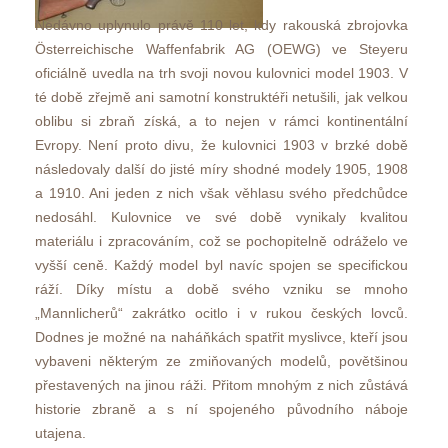
Nedávno uplynulo právě 110 let, kdy rakouská zbrojovka 
Österreichische Waffenfabrik AG (OEWG) ve Steyeru 
oficiálně uvedla na trh svoji novou kulovnici model 1903. V 
té době zřejmě ani samotní konstruktéři netušili, jak velkou 
oblibu si zbraň získá, a to nejen v rámci kontinentální 
Evropy. Není proto divu, že kulovnici 1903 v brzké době 
následovaly další do jisté míry shodné modely 1905, 1908 
a 1910. Ani jeden z nich však věhlasu svého předchůdce 
nedosáhl. Kulovnice ve své době vynikaly kvalitou 
materiálu i zpracováním, což se pochopitelně odráželo ve 
vyšší ceně. Každý model byl navíc spojen se specifickou 
ráží. Díky místu a době svého vzniku se mnoho 
„Mannlicherů“ zakrátko ocitlo i v rukou českých lovců. 
Dodnes je možné na naháňkách spatřit myslivce, kteří jsou 
vybaveni některým ze zmiňovaných modelů, povětšinou 
přestavených na jinou ráži. Přitom mnohým z nich zůstává 
historie zbraně a s ní spojeného původního náboje 
utajena. 