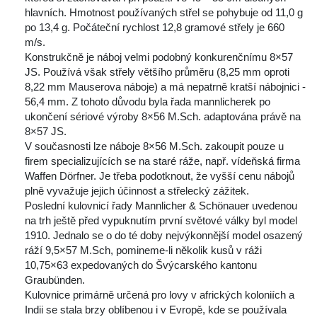
hlavních. Hmotnost používaných střel se pohybuje od 11,0 g 
po 13,4 g. Počáteční rychlost 12,8 gramové střely je 660 
m/s.
 Konstrukčně je náboj velmi podobný konkurenčnímu 8×57 
JS. Používá však střely většího průměru (8,25 mm oproti 
8,22 mm Mauserova náboje) a má nepatrně kratší nábojnici - 
56,4 mm. Z tohoto důvodu byla řada mannlicherek po 
ukončení sériové výroby 8×56 M.Sch. adaptována právě na 
8×57 JS.
 V současnosti lze náboje 8×56 M.Sch. zakoupit pouze u 
firem specializujících se na staré ráže, např. vídeňská firma 
Waffen Dörfner. Je třeba podotknout, že vyšší cenu nábojů 
plně vyvažuje jejich účinnost a střelecký zážitek.
 Poslední kulovnicí řady Mannlicher & Schönauer uvedenou 
na trh ještě před vypuknutím první světové války byl model 
1910. Jednalo se o do té doby nejvýkonnější model osazený 
ráží 9,5×57 M.Sch, pomineme-li několik kusů v ráži 
10,75×63 expedovaných do Švýcarského kantonu 
Graubünden.
 Kulovnice primárně určená pro lovy v afrických koloniích a 
Indii se stala brzy oblíbenou i v Evropě, kde se používala 