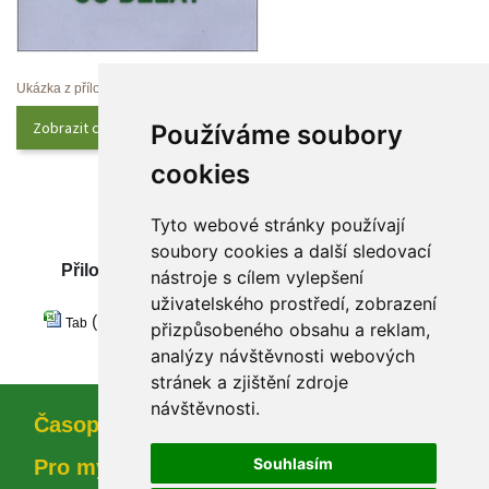
Ukázka z přílohy
Zobrazit celý obsah
Používáme soubory 
cookie
Tyto webové stránky používají 
oubory cookies a další sledovací 
Přiložené dokumenty
nástroje s cílem vylepšení 
uživatelského prostředí, zobrazení 
 
 (10,98 KB) 
Tab
přizpůsobeného obsahu a reklam, 
analýzy návštěvnosti webových 
tránek a zjištění zdroje 
návštěvnosti.
Časopi
Souhlasím
Pro myslivce