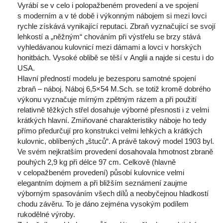
 Vyrábí se v celo i polopažbeném provedení a ve spojení 
 moderním a v té době i výkonným nábojem si mezi lovci 
rychle získává vynikající reputaci. Zbraň vyznačující se svojí 
lehkostí a „něžným“ chováním při výstřelu se brzy stává 
vyhledávanou kulovnicí mezi dámami a lovci v horských 
honitbách. Vysoké oblibě se těší v Anglii a najde si cestu i do 
USA.
 Hlavní předností modelu je bezesporu samotné spojení 
zbraň – náboj. Náboj 6,5×54 M.Sch. se totiž kromě dobrého 
výkonu vyznačuje mírným zpětným rázem a při použití 
relativně těžkých střel dosahuje výborné přesnosti i z velmi 
krátkých hlavní. Zmiňované charakteristiky náboje ho tedy 
přímo předurčují pro konstrukci velmi lehkých a krátkých 
kulovnic, oblíbených „štuců“. A právě takový model 1903 byl.
 Ve svém nejkratším provedení dosahovala hmotnost zbraně 
pouhých 2,9 kg při délce 97 cm. Celkově (hlavně 
v celopažbeném provedení) působí kulovnice velmi 
elegantním dojmem a při bližším seznámení zaujme 
výborným spasováním všech dílů a neobyčejnou hladkostí 
chodu závěru. To je dáno zejména vysokým podílem 
rukodělné výroby.