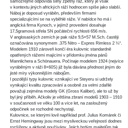
amozřejmě odpovídá silný zpětný ráz, který je však 
v kontextu jiných afrických ráží hodnocen spíše jako slabší.
 Náboj je doposud vyráběn, především firmami 
pecializujícími se na vyběhlé ráže. V nabídce ho má i 
anglická firma Kynoch, v jejímž provedení dosahuje 
17,5gramová střela SN počáteční rychlosti 656 m/s. 
V anglosaských zemích je pak ráže 9,5×57 M.Sch. častěji 
označována synonymem .375 Nitro – Expres Rimless 2 ¼“.
 Modelem 1910 zároveň končí éra kulovnic standardně 
opatřených rážemi majícími v přídomku jména pánů 
Mannlichera a Schönauera. Počínaje modelem 1924 (nejvíce 
vyráběným v ráži 8×60S) již byla dávána přednost jiným do 
jisté míry výkonnějším nábojům.
 I pozdější typy kulovnic vznikající ve Steyeru si udržely 
vynikající kvalitu zpracování a osobně za velmi zdařilé 
považuji zejména modely GK (Gross Kaliber), ale to už by 
byl jiný příběh. Ačkoliv je většina zbraní modelů 1903 – 1910 
v současnosti ve věku 100 a více let, na zasloužený 
odpočinek se rozhodně nechystají.
 Kulovnice, se kterými lovil například prof. Julius Komárek či 
Ernst Hemingway jsou mezi mysliveckou veřejností dodnes 
rozšířeny a aktivně používány. Jejich hrdým majitelům tak 