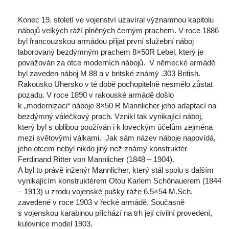
 
 Konec 19. století ve vojenství uzavíral významnou kapitolu 
nábojů velkých ráží plněných černým prachem. V roce 1886 
byl francouzskou armádou přijat první služební náboj 
laborovaný bezdýmným prachem 8×50R Lebel, který je 
považován za otce moderních nábojů. V německé armádě 
byl zaveden náboj M 88 a v britské známý .303 British.
 Rakousko Uhersko v té době pochopitelně nesmělo zůstat 
pozadu. V roce 1890 v rakouské armádě došlo 
k „modernizaci“ náboje 8×50 R Mannlicher jeho adaptací na 
bezdýmný válečkový prach. Vznikl tak vynikající náboj, 
který byl s oblibou používán i k loveckým účelům zejména 
mezi světovými válkami. Jak sám název náboje napovídá, 
jeho otcem nebyl nikdo jiný než známý konstruktér 
Ferdinand Ritter von Mannlicher (1848 – 1904).
 A byl to právě inženýr Mannlicher, který stál spolu s dalším 
vynikajícím konstruktérem Otou Karlem Schönauerem (1844 
– 1913) u zrodu vojenské pušky ráže 6,5×54 M.Sch. 
zavedené v roce 1903 v řecké armádě. Současně 
 vojenskou karabinou přichází na trh její civilní provedení, 
kulovnice model 1903.