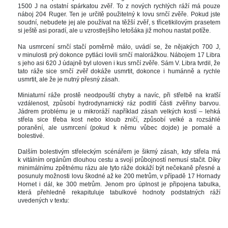
 1500 J na ostatní spárkatou zvěř. To z nových rychlých ráží má pouze 
náboj 204 Ruger. Ten je určitě použitelný k lovu srnčí zvěře. Pokud jste 
oudní, nebudete jej ale používat na těžší zvěř, s třicetikilovým prasetem 
i ještě asi poradí, ale u vzrostlejšího letošáka již mohou nastat potíže. 
Na usmrcení srnčí stačí poměrně málo, uvádí se, že nějakých 700 J, 
v minulosti prý dokonce pytláci lovili srnčí malorážkou. Nábojem 17 Libra 
 jeho asi 620 J údajně byl uloven i kus srnčí zvěře. Sám V. Libra tvrdil, že 
tato ráže sice srnčí zvěř dokáže usmrtit, dokonce i humánně a rychle 
usmrtit, ale že je nutný přesný zásah. 
Miniaturní ráže prostě neodpouští chyby a navíc, při střelbě na kratší 
vzdálenost, způsobí hydrodynamický ráz podlití části zvěřiny barvou. 
Jádrem problému je u mikroráží například zásah velkých kostí – lehká 
třela sice třeba kost nebo kloub zničí, způsobí velké a rozsáhlé 
poranění, ale usmrcení (pokud k němu vůbec dojde) je pomalé a 
bolestivé. 
Dalším bolestivým střeleckým scénářem je šikmý zásah, kdy střela má 
k vitálním orgánům dlouhou cestu a svojí průbojností nemusí stačit. Díky 
minimálnímu zpětnému rázu ale tyto ráže dokáží být nečekaně přesné a 
posunuly možnosti lovu škodné až ke 200 metrům, v případě 17 Hornady 
Hornet i dál, ke 300 metrům. Jenom pro úplnost je připojena tabulka, 
která přehledně rekapituluje tabulkové hodnoty podstatných ráží 
uvedených v textu:
 