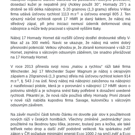
dosedací kužel je nepatrně jiný (Ackley použil 30°; Hornady 25°) a 
drobně se liší délka nábojnice. S 20 grainovu (1,3 gramu) střelou V-Max 
-1
firma udává úsťovou rychlost 1113 m.
 a úsťovou energií 805 J. Ten 
výrazný nárůst rychlosti oproti 17 HMR je daný faktem, že náboj má 
tředový zápal, při jeho iniciaci nemusí úderník deformovat okraj 
nábojnice a může tedy pracovat s výrazně vyššími tlaky. 
Náboj 17 Hornady Hornet dál rozšířil účinný dostřel drobounké střely V-
Max až za 300 metrů. Navíc se ukazuje, že náboj má velmi dobrý 
přesnostní potenciál. Velkou výhodou je, že zbraně komorované v ráži 22 
Hornet, zejména s válcovým odsuvným záběrem, lze snadno přerážovat 
na 17 Hornady Hornet.
V roce 2013 přinesla svoji novu „malou a rychlou“ ráži také firma 
Winchester. Její 17 Winchester Super Magnum je náboj s okrajovým 
zápalem a 20grainová (1,3 gramu) střela má úsťovou rychlost kolem 914 
-1
m.
, tj. 543 J na ústí. Nový náboj má nábojnici založenou na nábojnici 
z nastřelovací pistole, která je v porovnání s nábojnicí 17 HMR skoro o 
polovinu silnější a je schopna snést tlaky potřebné k dosažení uvedené 
rychlosti. Pikantní je, že nová ráže používá střely Hornady. První zbraně 
v nové ráži nabídla kupodivu firma Savage, kulovničku s válcovým 
odsuvným závěrem. 
Na závěr muniční části tohoto článku mi dovolte pár slov k použitelnosti 
nových ráží v českých honitbách. Všechny zmíněné „sedmnáctky“ jsou 
použitelné na škodnou typu liška, jezevec, toulavý pes a kočka, ale také 
tetřívek nebo drop a další zvěř podobné velikosti. Na spárkatou zvěř 
zákon v ČR požaduje minimální energii E
 1000 J na srnčí zvěř a E
100
100