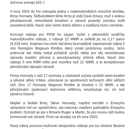
úsťovou energii 620 J. 
V roce 2002 do hry vstoupila jedna z nejkreativnějších muniček dneška, 
firma Hornady. Šéfbalistikem téhle firmy je jistý Dave Emary, muž s velkou 
představivostí, mimořádně kreativní a zdravě posedlý ochotou bořit 
zavedená klišé. Navíc sám velmi dobrý střelec a nadšený lovec varmintu. 
Koncept náboje pro PDW ho zaujal. Vyšel z výkonnější sestřičky 
malorážkového náboje, z náboje 22 WMR a zaškrtil jej na 0,17 palce 
(4,318 mm). Inspirací mu mohl být dnes beznadějně zapomenutý náboj 5 
mm Remigton Magnum Rimfire, který vznikl podobnou cestou. Jeho 
potenciál ale nikdy nebyl pořádně využit, nikdy pro něj neexistovala 
opravdu kvalitní, přesná a aerodynamicky účinná střela. Navíc dno 
náboje 5 mm RMR mělo jiné rozměry než 22 WMR, a to komplikovalo 
přerážování stávající zbraně. 
Firma Hornady v ráži 17 vyvinula a následně začala vyrábět velmi kvalitní 
a přesné střely V-Max, odvozené ze sportovních terčových střel větších 
ráží. Dno 17 Hornady Magnum Rimfire je shodné s 22 WMR, a tak 
přerážování opakovací kulovnice většinou nevyžaduje nic víc než 
výměnu hlavně. 
Majitel a ředitel firmy, Steve Hornady, napřed nechtěl s Emaryho 
výmyslem mít nic společného, ale nakonec nadšení paličatého Emaryho 
podlehl. Dohodl se ale s firmami Ruger a Marlin, že pro novou ráži budou 
komorovat své zbraně. První se dostaly na trh roce 2002. 
Nový náboj posunul možnosti okrajového náboje pro lov drobné škodné 