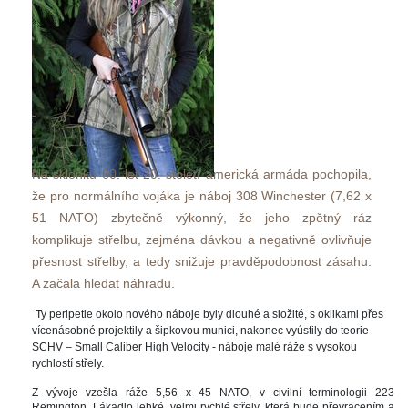
Na sklonku 60. let 20. století americká armáda pochopila, 
že pro normálního vojáka je náboj 308 Winchester (7,62 x 
51 NATO) zbytečně výkonný, že jeho zpětný ráz 
komplikuje střelbu, zejména dávkou a negativně ovlivňuje 
přesnost střelby, a tedy snižuje pravděpodobnost zásahu. 
A začala hledat náhradu. 
 
Ty peripetie okolo nového náboje byly dlouhé a složité, s oklikami přes 
vícenásobné projektily a šipkovou munici, nakonec vyústily do teorie 
SCHV – Small Caliber High Velocity - náboje malé ráže s vysokou 
rychlostí střely.
Z vývoje vzešla ráže 5,56 x 45 NATO, v civilní terminologii 223 
Remington. Lákadlo lehké, velmi rychlé střely, která bude převracením a 