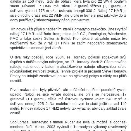
daleko za 150 metrů, tedy do oblasti, která byla pro 22 WMR pouhým 
nem. Původní 17 HMR měl střelu 17 grainů těžkou (1,1 gramu) a 
-1 
úsťovou rychlost 775 m.
a úsťovou energii 330 J. Náboj 17 HMR je 
ice o trochu dražší než 22 WMR, ale určitě je levnější než jakýkoliv do té 
doby používaný středozápalový náboj pro varmint. 
Trh novou ráži přijal s nadšením, které Hornadyho zaskočilo. Dnes vyrábí 
náboj 17 HMR celá řada firem, mimo jiné CCI, Remington, Winchester, 
PMC a také český Sellier & Bellot. Pro některé uživatele může být 
nepříjemný fakt, že v ráži 17 HMR se zatím nepodařilo zkonstruovat 
polehlivou samonabíjecí zbraň. 
O dva roky později, roce 2004, se Hornady pokusil zopakovat svůj 
úspěch s dalším novým nábojem, se 17 Hornady Mach 2. Cílem nového 
náboje nabídnout v balení malorážkového náboje ultrarychlou střelu 
(dvojnásobek rychlosti zvuku). Tenhle projekt si prosadil Steve Hornady, 
Emary ho údajně zrealizoval pouze na výslovný pokyn a nikdy mu příliš 
nevěřil. 
První reakce trhu byly příznivé, ale počáteční nadšení poměrně rychle 
upadlo. Náboj se sice vyrábí dodnes, ale příliš se nerozšiřuje. 17 
-1
grainová (1,1 gramu) střela má úsťovou rychlost kolem 640 m.
 a 
úsťovou energií 225 J. Na malého hlodavce to stačí ještě na asi 140 
metrů. Přínosy náboje 17 HM2 nebyly tak výrazné, aby daly základ trvalé 
oblibě.
Spolupráce Hornadyho s firmou Ruger ale byla (a možná je dodnes) 
mnohem širší. V roce 2003 vyvinuli u Hornadyho výkonný revolverový 