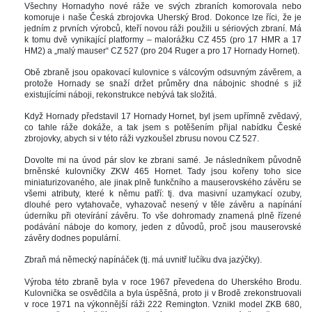
Všechny Hornadyho nové ráže ve svých zbraních komorovala nebo 
komoruje i naše Česká zbrojovka Uherský Brod. Dokonce lze říci, že je 
jedním z prvních výrobců, kteří novou ráži použili u sériových zbraní. Má 
k tomu dvě vynikající platformy – malorážku CZ 455 (pro 17 HMR a 17 
HM2) a „malý mauser“ CZ 527 (pro 204 Ruger a pro 17 Hornady Hornet). 
Obě zbraně jsou opakovací kulovnice s válcovým odsuvným závěrem, a 
protože Hornady se snaží držet průměry dna nábojnic shodné s již 
existujícími náboji, rekonstrukce nebývá tak složitá. 
Když Hornady představil 17 Hornady Hornet, byl jsem upřímně zvědavý, 
co tahle ráže dokáže, a tak jsem s potěšením přijal nabídku České 
zbrojovky, abych si v této ráži vyzkoušel zbrusu novou CZ 527.
Dovolte mi na úvod pár slov ke zbrani samé. Je následníkem původně 
brněnské kulovničky ZKW 465 Hornet. Tady jsou kořeny toho sice 
miniaturizovaného, ale jinak plně funkčního a mauserovského závěru se 
všemi atributy, které k němu patří: tj. dva masivní uzamykací ozuby, 
dlouhé pero vytahovače, vyhazovač nesený v těle závěru a napínání 
úderníku při otevírání závěru. To vše dohromady znamená plně řízené 
podávání náboje do komory, jeden z důvodů, proč jsou mauserovské 
závěry dodnes populární. 
Zbraň má německý napínáček (tj. má uvnitř lučíku dva jazýčky). 
Výroba této zbraně byla v roce 1967 převedena do Uherského Brodu. 
Kulovnička se osvědčila a byla úspěšná, proto ji v Brodě zrekonstruovali 
v roce 1971 na výkonnější ráži 222 Remington. Vznikl model ZKB 680, 