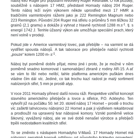
náboj 480 Ruger pro populární revolvery Ruger Redhawk. O rok později, 
ouběžně s nábojem 17 HM2, představil Hornady náboj 204 Ruger. 
Tento náboj leží svým výkonem někde uprostřed mezi 17 HMR a 
tradičními varmintovými rážemi jako je 222 Remington Magnum nebo 
223 Remington. Původní 204 Ruger má střelu o průměru 5 mm těžkou 32 
-1
grainů (2,1 gramu) a dokáže ji vyhnat z hlavně rychlostí 1288 m.
. tj. s 
energií 1742 J. Tenhle úžasný výkon ale umožňuje speciální prach, který 
není volně v prodeji. 
Pokud jste v Americe varmintový lovec, pak přebíjíte – na varmint se dá 
vystřílet spousta nábojů. A tak laborace pro přebíječe nabízí rychlosti 
-1
„pouze“ kolem 1200 m-.
. 
Náboj byl poměrně dobře přijat, mimo jiné i proto, že je možné v něm 
poměrně snadno komorovat i samonabíjecí zbraně z rodiny AR-15. A ať 
e vám to líbí nebo nelíbí, tahle platforma americkým puškám dnes 
vládne čím dál víc. Jediné, co tak trochu kazí radost je malý sortiment 
nabízených střel, 5 mm je prostě atyp. 
V roce 2011 Hornady přinesl další novou ráži. Respektive vzkřísil koncept 
lavného amerického přebíječe a lovce a střelce, P.O. Ackleyho. Ten 
vytvořil již na počátku 50. let 20. století náboj 17 Hornet – prostě o trochu 
víc zaškrtil lahvicovou nábojnici 22 Hornet a pak ji výstřelem rekalibroval 
a prodloužil na upravený tvar nábojové komory. Vznikl poměrně velice 
šikovný, vyvážený náboj, ale ve své době nenašel výrobce a přebíječi 
trpěli nedostatkem kvalitních střel. 
To se změnilo s nástupem Hornadyho V-Maxů. 17 Hornady Hornet má 
nábojnici nepatrně tvarově odlišnou od původního Ackleyho provedení, 