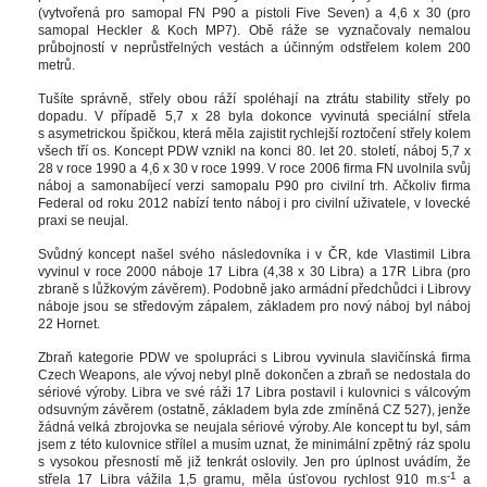
(vytvořená pro samopal FN P90 a pistoli Five Seven) a 4,6 x 30 (pro 
amopal Heckler & Koch MP7). Obě ráže se vyznačovaly nemalou 
průbojností v neprůstřelných vestách a účinným odstřelem kolem 200 
metrů. 
Tušíte správně, střely obou ráží spoléhají na ztrátu stability střely po 
dopadu. V případě 5,7 x 28 byla dokonce vyvinutá speciální střela 
 asymetrickou špičkou, která měla zajistit rychlejší roztočení střely kolem 
všech tří os. Koncept PDW vznikl na konci 80. let 20. století, náboj 5,7 x 
28 v roce 1990 a 4,6 x 30 v roce 1999. V roce 2006 firma FN uvolnila svůj 
náboj a samonabíjecí verzi samopalu P90 pro civilní trh. Ačkoliv firma 
Federal od roku 2012 nabízí tento náboj i pro civilní uživatele, v lovecké 
praxi se neujal. 
Svůdný koncept našel svého následovníka i v ČR, kde Vlastimil Libra 
vyvinul v roce 2000 náboje 17 Libra (4,38 x 30 Libra) a 17R Libra (pro 
zbraně s lůžkovým závěrem). Podobně jako armádní předchůdci i Librovy 
náboje jsou se středovým zápalem, základem pro nový náboj byl náboj 
22 Hornet. 
Zbraň kategorie PDW ve spolupráci s Librou vyvinula slavičínská firma 
Czech Weapons, ale vývoj nebyl plně dokončen a zbraň se nedostala do 
ériové výroby. Libra ve své ráži 17 Libra postavil i kulovnici s válcovým 
odsuvným závěrem (ostatně, základem byla zde zmíněná CZ 527), jenže 
žádná velká zbrojovka se neujala sériové výroby. Ale koncept tu byl, sám 
jsem z této kulovnice střílel a musím uznat, že minimální zpětný ráz spolu 
 vysokou přesností mě již tenkrát oslovily. Jen pro úplnost uvádím, že 
-1
třela 17 Libra vážila 1,5 gramu, měla úsťovou rychlost 910 m.
 a 