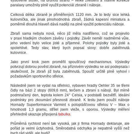
vysloveně slušel, na druhou stranu – velké zvětšení a hlavně korekce 
paralaxy umožnily plně využít potenciál zbraně i náboje. 
Celková délka zbraně je přiměřených 1120 mm. Je to tedy sice lehká 
kulovnička, ale jinak plnohodnotná zbraň, žádná kapesní miniatura a 
poměrně dlouhá hlaveň dává naději na plné využití potenciálu náboje. 
Zbraň sama nebyla nová, něco již měla nastříleno, což se projevilo 
v praxi hladkým chodem závěru i pojistky. Závěr neměl nadměrné vůle, 
jeho vedení bylo velice jisté a příjemné. Polohy pojistky byly jisté a 
polehlivé. Tedy stav, který bych popsal slovy: dobře zaběhnutá 
kulovnice.
Jako první krok jsem proměřil spoušťový mechanismus. Výsledky 
potvrzují dobrou pověst zbraně, na příznivém výsledku se asi podepsala i 
kutečnost, že zbraň již byla zaběhnutá. Spoušť určitě plně vyhoví i 
požadavkům sportovního střelce. 
Následně jsem se vydal na střelnici, vybaven hradly Oehler 35 se třemi 
čidly na bázi 2 stopy (609,6 mm), terčem a zbraní s náboji. Byl mírně 
podmračený den, teplota kolem 24° Celsia, v podstatě bezvětří. Ideální 
podmínky pro zkoumání přesnosti zbraně. K testu jsem použil náboje 
Hornady Superformance Varmint s poloplášťovou střelou V – Max o 
hmotnosti 1,3 gramu, střílel jsem vleže, s oporou. Výsledky měření 
přehledně ukazuje připojená 
tabulka
.
Průměrná rychlost není tak vysoká, jak ji firma Hornady deklaruje, ale 
pořád je velmi úctyhodná. Směrodatná odchylka je nepatrně vyšší než 
bych rád viděl, ale budiž. 