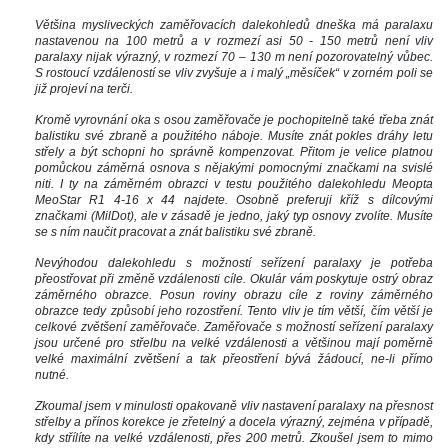
Většina mysliveckých zaměřovacích dalekohledů dneška má paralaxu 
nastavenou na 100 metrů a v rozmezí asi 50 - 150 metrů není vliv 
paralaxy nijak výrazný, v rozmezí 70 – 130 m není pozorovatelný vůbec. 
S rostoucí vzdáleností se vliv zvyšuje a i malý „měsíček“ v zorném poli se 
již projeví na terči.
Kromě vyrovnání oka s osou zaměřovače je pochopitelně také třeba znát 
balistiku své zbraně a použitého náboje. Musíte znát pokles dráhy letu 
třely a být schopni ho správně kompenzovat. Přitom je velice platnou 
pomůckou záměrná osnova s nějakými pomocnými značkami na svislé 
niti. I ty na záměrném obrazci v testu použitého dalekohledu Meopta 
MeoStar R1 4-16 x 44 najdete. Osobně preferuji kříž s dílcovými 
značkami (MilDot), ale v zásadě je jedno, jaký typ osnovy zvolíte. Musíte 
e s ním naučit pracovat a znát balistiku své zbraně.
Nevýhodou dalekohledu s možností seřízení paralaxy je potřeba 
přeostřovat při změně vzdálenosti cíle. Okulár vám poskytuje ostrý obraz 
záměrného obrazce. Posun roviny obrazu cíle z roviny záměrného 
obrazce tedy způsobí jeho rozostření. Tento vliv je tím větší, čím větší je 
celkové zvětšení zaměřovače. Zaměřovače s možností seřízení paralaxy 
jsou určené pro střelbu na velké vzdálenosti a většinou mají poměrně 
velké maximální zvětšení a tak přeostření bývá žádoucí, ne-li přímo 
nutné. 
Zkoumal jsem v minulosti opakovaně vliv nastavení paralaxy na přesnost 
třelby a přínos korekce je zřetelný a docela výrazný, zejména v případě, 
kdy střílíte na velké vzdálenosti, přes 200 metrů. Zkoušel jsem to mimo 