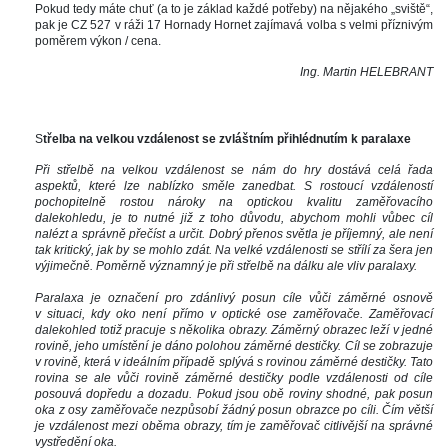
Pokud tedy máte chuť (a to je základ každé potřeby) na nějakého „sviště“, 
pak je CZ 527 v ráži 17 Hornady Hornet zajímavá volba s velmi příznivým 
poměrem výkon / cena. 
Ing. Martin HELEBRANT
 
S
třelba na velkou vzdálenost se zvláštním přihlédnutím k paralaxe
Při střelbě na velkou vzdálenost se nám do hry dostává celá řada 
aspektů, které lze nablízko směle zanedbat. S rostoucí vzdáleností 
pochopitelně rostou nároky na optickou kvalitu zaměřovacího 
dalekohledu, je to nutné již z toho důvodu, abychom mohli vůbec cíl 
nalézt a správně přečíst a určit. Dobrý přenos světla je příjemný, ale není 
tak kritický, jak by se mohlo zdát. Na velké vzdálenosti se střílí za šera jen 
výjimečně. Poměrně významný je při střelbě na dálku ale vliv paralaxy. 
Paralaxa je označení pro zdánlivý posun cíle vůči záměrné osnově 
v situaci, kdy oko není přímo v optické ose zaměřovače. Zaměřovací 
dalekohled totiž pracuje s několika obrazy. Záměrný obrazec leží v jedné 
rovině, jeho umístění je dáno polohou záměrné destičky. Cíl se zobrazuje 
v rovině, která v ideálním případě splývá s rovinou záměrné destičky. Tato 
rovina se ale vůči rovině záměrné destičky podle vzdálenosti od cíle 
posouvá dopředu a dozadu. Pokud jsou obě roviny shodné, pak posun 
oka z osy zaměřovače nezpůsobí žádný posun obrazce po cíli. Čím větší 
je vzdálenost mezi oběma obrazy, tím je zaměřovač citlivější na správné 
vystředění oka. 