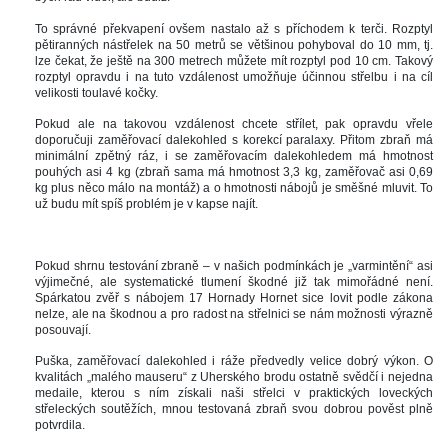
To správné překvapení ovšem nastalo až s příchodem k terči. Rozptyl 
pětiranných nástřelek na 50 metrů se většinou pohyboval do 10 mm, tj. 
lze čekat, že ještě na 300 metrech můžete mít rozptyl pod 10 cm. Takový 
rozptyl opravdu i na tuto vzdálenost umožňuje účinnou střelbu i na cíl 
velikosti toulavé kočky. 
Pokud ale na takovou vzdálenost chcete střílet, pak opravdu vřele 
doporučuji zaměřovací dalekohled s korekcí paralaxy. Přitom zbraň má 
minimální zpětný ráz, i se zaměřovacím dalekohledem má hmotnost 
pouhých asi 4 kg (zbraň sama má hmotnost 3,3 kg, zaměřovač asi 0,69 
kg plus něco málo na montáž) a o hmotnosti nábojů je směšné mluvit. To 
už budu mít spíš problém je v kapse najít.
 
Pokud shrnu testování zbraně – v našich podmínkách je „varmintění“ asi 
výjimečné, ale systematické tlumení škodné již tak mimořádné není. 
Spárkatou zvěř s nábojem 17 Hornady Hornet sice lovit podle zákona 
nelze, ale na škodnou a pro radost na střelnici se nám možnosti výrazně 
posouvají. 
Puška, zaměřovací dalekohled i ráže předvedly velice dobrý výkon. O 
kvalitách „malého mauseru“ z Uherského brodu ostatně svědčí i nejedna 
medaile, kterou s ním získali naši střelci v praktických loveckých 
třeleckých soutěžích, mnou testovaná zbraň svou dobrou pověst plně 
potvrdila. 