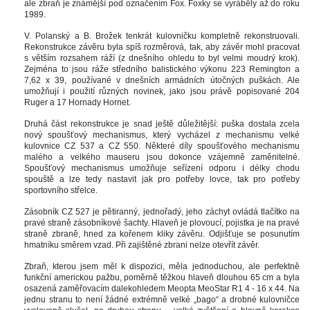
ale zbraň je známější pod označením Fox. Foxky se vyráběly až do roku 
1989. 
V. Polanský a B. Brožek tenkrát kulovničku kompletně rekonstruovali. 
Rekonstrukce závěru byla spíš rozměrová, tak, aby závěr mohl pracovat 
 větším rozsahem ráží (z dnešního ohledu to byl velmi moudrý krok). 
Zejména to jsou ráže středního balistického výkonu 223 Remington a 
7,62 x 39, používané v dnešních armádních útočných puškách. Ale 
umožňují i použití různých novinek, jako jsou právě popisované 204 
Ruger a 17 Hornady Hornet. 
Druhá část rekonstrukce je snad ještě důležitější: puška dostala zcela 
nový spoušťový mechanismus, který vycházel z mechanismu velké 
kulovnice CZ 537 a CZ 550. Některé díly spoušťového mechanismu 
malého a velkého mauseru jsou dokonce vzájemně zaměnitelné. 
Spoušťový mechanismus umožňuje seřízení odporu i délky chodu 
pouště a lze tedy nastavit jak pro potřeby lovce, tak pro potřeby 
portovního střelce. 
Zásobník CZ 527 je pětiranný, jednořadý, jeho záchyt ovládá tlačítko na 
pravé straně zásobníkové šachty. Hlaveň je plovoucí, pojistka je na pravé 
traně zbraně, hned za kořenem kliky závěru. Odjišťuje se posunutím 
hmatníku směrem vzad. Při zajištěné zbrani nelze otevřít závěr.
Zbraň, kterou jsem měl k dispozici, měla jednoduchou, ale perfektně 
funkční americkou pažbu, poměrně těžkou hlaveň dlouhou 65 cm a byla 
osazená zaměřovacím dalekohledem Meopta MeoStar R1 4 - 16 x 44. Na 
jednu stranu to není žádné extrémně velké „bago“ a drobné kulovničce 