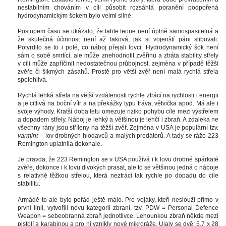
nestabilním chováním v cíli působit rozsáhlá poranění podpořená 
hydrodynamickým šokem bylo velmi silné. 
Postupem času se ukázalo, že tahle teorie není úplně samospasitelná a 
že skutečná účinnost není až taková, jak si vojenští páni slibovali. 
Potvrdilo se to i poté, co náboj přejali lovci. Hydrodynamický šok není 
ám o sobě smrtící, ale může znehodnotit zvěřinu a ztráta stability střely 
v cíli může zapříčinit nedostatečnou průbojnost, zejména v případě těžší 
zvěře či šikmých zásahů. Prostě pro větší zvěř není malá rychlá střela 
polehlivá. 
Rychlá lehká střela na větší vzdálenosti rychle ztrácí na rychlosti i energii 
a je citlivá na boční vítr a na překážky typu tráva, větvička apod. Má ale i 
voje výhody. Kratší doba letu omezuje riziko pohybu cíle mezi výstřelem 
a dopadem střely. Náboj je lehký a většinou je lehčí i zbraň. A zdaleka ne 
všechny rány jsou stříleny na těžší zvěř. Zejména v USA je populární tzv. 
varmint
 – lov drobných hlodavců a malých predátorů. A tady se ráže 223 
Remington uplatnila dokonale. 
Je pravda, že 223 Remington se v USA používá i k lovu drobné spárkaté 
zvěře, dokonce i k lovu divokých prasat, ale to se většinou jedná o náboje 
 relativně těžkou střelou, která neztrácí tak rychle po dopadu do cíle 
tabilitu.
Armádě to ale bylo pořád ještě málo. Pro vojáky, kteří neslouží přímo v 
první linii, vytvořili novu kategorii zbraní, tzv. PDW = Personal Defence 
Weapon = sebeobranná zbraň jednotlivce. Lehounkou zbraň někde mezi 
pistolí a karabinou a pro ní vznikly nové mikroráže. Ujaly se dvě: 5,7 x 28 