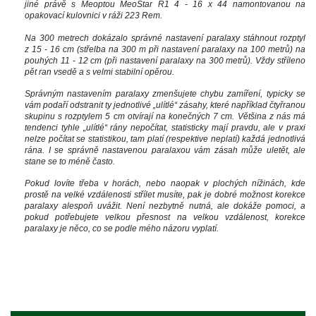
jiné právě s Meoptou MeoStar R1 4 - 16 x 44 namontovanou na 
opakovací kulovnici v ráži 223 Rem. 
Na 300 metrech dokázalo správné nastavení paralaxy stáhnout rozptyl 
z 15 - 16 cm (střelba na 300 m při nastavení paralaxy na 100 metrů) na 
pouhých 11 - 12 cm (při nastavení paralaxy na 300 metrů). Vždy stříleno 
pět ran vsedě a s velmi stabilní opěrou. 
Správným nastavením paralaxy zmenšujete chybu zamíření, typicky se 
vám podaří odstranit ty jednotlivé „ulítlé“ zásahy, které například čtyřranou 
kupinu s rozptylem 5 cm otvírají na konečných 7 cm. Většina z nás má 
tendenci tyhle „ulítlé“ rány nepočítat, statisticky mají pravdu, ale v praxi 
nelze počítat se statistikou, tam platí (respektive neplatí) každá jednotlivá 
rána. I se správně nastavenou paralaxou vám zásah může uletět, ale 
tane se to méně často.
Pokud lovíte třeba v horách, nebo naopak v plochých nížinách, kde 
prostě na velké vzdálenosti střílet musíte, pak je dobré možnost korekce 
paralaxy alespoň uvážit. Není nezbytně nutná, ale dokáže pomoci, a 
pokud potřebujete velkou přesnost na velkou vzdálenost, korekce 
paralaxy je něco, co se podle mého názoru vyplatí.
 
 
 