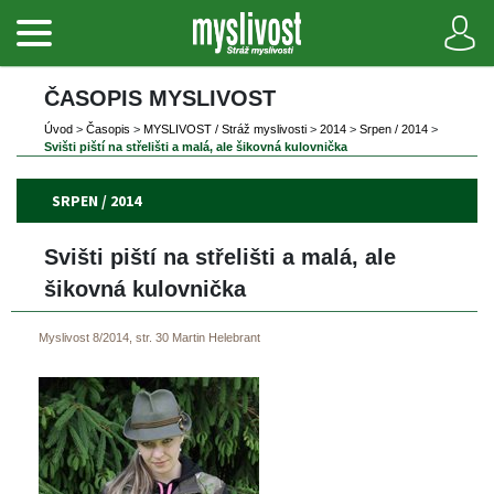
ČASOPIS MYSLIVOST 
Úvod
 
>
 
Časopi
 
>
 
MYSLIVOST / Stráž myslivosti
 
>
 
2014
 
>
 
Srpen / 2014
 
>
Svišti piští na střelišti a malá, ale šikovná kulovnička
SRPEN / 2014
Svišti piští na střelišti a malá, ale 
šikovná kulovnička
Myslivost 8/2014, str. 30
Martin Helebrant
 