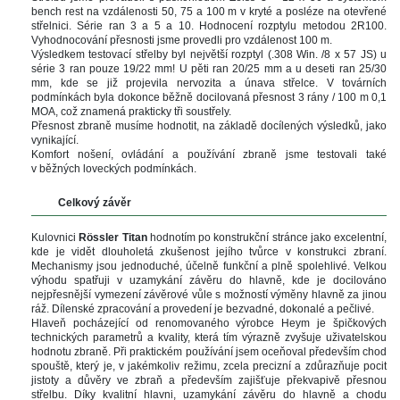
bench rest na vzdálenosti 50, 
75 a
 
100 m
 v kryté a posléze na otevřené 
třelnici. Série ran 
3 a
 
5 a
 10. Hodnocení rozptylu metodou 2R100. 
Vyhodnocování přesnosti jsme provedli pro vzdálenost 
100 m
.
Výsledkem testovací střelby byl největší rozptyl (.308 Win. /8 x 57 JS) u 
érie 3 ran pouze 19/22 mm! U pěti ran 20/25 mm a u deseti ran 25/30 
mm, kde se již projevila nervozita a únava střelce. V továrních 
podmínkách byla dokonce běžně docilovaná přesnost 3 rány / 100 m 0,1 
MOA, což znamená prakticky tři soustřely.
Přesnost zbraně musíme hodnotit, na základě docílených výsledků, jako 
vynikající.
Komfort nošení, ovládání a používání zbraně jsme testovali také 
v běžných loveckých podmínkách.
 
Celkový závěr
 
Kulovnici 
Rössler Titan
 hodnotím po konstrukční stránce jako excelentní, 
kde je vidět dlouholetá zkušenost jejího tvůrce v konstrukci zbraní. 
Mechanismy jsou jednoduché, účelně funkční a plně spolehlivé. Velkou 
výhodu spatřuji v uzamykání závěru do hlavně, kde je docilováno 
nejpřesnější vymezení závěrové vůle s možností výměny hlavně za jinou 
ráž. Dílenské zpracování a provedení je bezvadné, dokonalé a pečlivé. 
Hlaveň pocházející od renomovaného výrobce Heym je špičkových 
technických parametrů a kvality, která tím výrazně zvyšuje uživatelskou 
hodnotu zbraně. Při praktickém používání jsem oceňoval především chod 
pouště, který je, v jakémkoliv režimu, zcela precizní a zdůrazňuje pocit 
jistoty a důvěry ve zbraň
 
a především
 
zajišťuje překvapivě přesnou 
třelbu. Díky kvalitní hlavni, uzamykání závěru do hlavně a chodu 