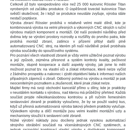
Celkově již bylo vyexpedováno více než 25 000 kulovnic Rössler Titan 
vyrobených od začátku produkce. O úspěšnosti lovecké kulovnice Titan 
vědčí skutečnost, že i když se produkce neustále zvyšuje, výroba stále 
nestačí poptávce. 
Výroba zbraní Rössler probíhá v relativně velmi malé dílně, kde je 
kombinovaná výroba na velmi přesných a výkonných CNC strojích s ruční 
výrobou malých komponent a montáží. Od naší poslední návštěvy před 
dvěma lety se výrobní prostory rozrostly a rozšířily do prvního patra, kde 
probíhá montáž zbraní, zatímco v přízemí přibyl další plně 
automatizovaný CNC stroj, na kterém při naší návštěvě právě probíhala 
výroba součástky do spoušťového systému. 
Pro poznání všech vlastností zbraně je vždy velmi užitečné poznat výrobu 
a její způsob, zejména přesnost a systém kontroly kvality, pečlivost 
montáže, stupně kooperace a další aspekty výroby, jak jsme to měli 
možnost poznat tzv. na vlastní oči a získat informace, které nelze vyčíst 
z žádného prospektu a nakonec i zjistit objektivní fakta k informaci našich 
případných zájemců o zbraň. Odborný pohled na výrobu a montáž je pak 
neocenitelným poznatkem a zkušeností, které jinak získat nelze.
Majitel firmy má svoji obchodní kancelář přímo u dílny, kde je prakticky 
v neustálém kontaktu s výrobou, nad kterou má průběžný přehled. Každá 
oučást projde několikanásobnou kontrolou a při ručním řemeslném 
estavování zbraně je prakticky vyloučeno, že by se použil vadný kus, 
když už přesná automatizovaná výroba takový předem prakticky vylučuje. 
Výsledkem výroby a dílčí montáže jsou velmi kvalitní montážní uzly a 
mechanismy sloužící k sestavení celé zbraně. 
Nízké výrobní náklady jsou docíleny jednak vysokou automatizací 
trojního obrábění součástí na vícenástrojových CNC systémech, a 
jednak racionální kombinací vlastní výroby s dodávkami komponent, 