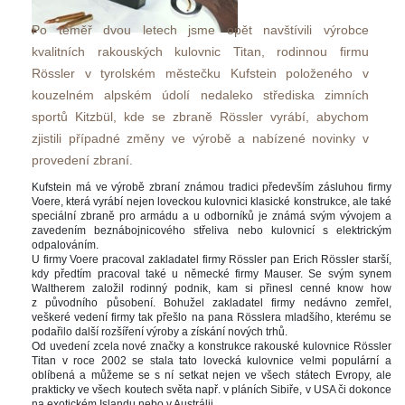
Po téměř dvou letech jsme opět navštívili výrobce 
kvalitních rakouských kulovnic Titan, rodinnou firmu 
Rössler v tyrolském městečku Kufstein položeného v 
kouzelném alpském údolí nedaleko střediska zimních 
portů Kitzbül, kde se zbraně Rössler vyrábí, abychom 
zjistili případné změny ve výrobě a nabízené novinky v 
provedení zbraní.
Kufstein má ve výrobě zbraní známou tradici především zásluhou firmy 
Voere, která vyrábí nejen loveckou kulovnici klasické konstrukce, ale také 
peciální zbraně pro armádu a u odborníků je známá svým vývojem a 
zavedením beznábojnicového střeliva nebo kulovnicí s elektrickým 
odpalováním. 
U firmy Voere pracoval zakladatel firmy Rössler pan Erich Rössler starší, 
kdy předtím pracoval také u německé firmy Mauser. Se svým synem 
Waltherem založil rodinný podnik, kam si přinesl cenné know how 
z původního působení. Bohužel zakladatel firmy nedávno zemřel, 
veškeré vedení firmy tak přešlo na pana Rösslera mladšího, kterému se 
podařilo další rozšíření výroby a získání nových trhů.
Od uvedení zcela nové značky a konstrukce rakouské kulovnice Rössler 
Titan v roce 2002 se stala tato lovecká kulovnice velmi populární a 
oblíbená a můžeme se s ní setkat nejen ve všech státech Evropy, ale 
prakticky ve všech koutech světa např. v pláních Sibiře, v USA či dokonce 
na exotickém Islandu nebo v Austrálii. 