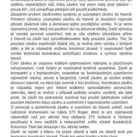
výstřelu nejsilnějších ráží. Klika závěru má velmi malý úhel otáčení – 
pouze 60°, což usnadňuje přebíjení při použití puškohledu. 
Zásadním prvkem závěrového systému je uzamykání závěru do hlavně. 
Primární výhodou uzamykání závěru do hlavně je dosažení naprosto 
přesné závěrové vůle a eliminace jejího pozdějšího vzniku. To je velmi 
významný prvek, který má pozitivní vliv na přesnost střelby. Další výhodou 
je vysoká pevnost uzamčení, kdy je síla výstřelu přenášena přímo 
z hlavně na závěr bez zprostředkovatele, tedy pouzdra závěru. Tím, že 
pouzdro závěru nepřenáší žádné síly, je možná jeho výroba z lehkých 
litin, a tím je následně snížena hmotnost zbraně. V neposlední řadě 
vzniká technická konstrukce umožňující snadnou a rychlou výměnu 
hlavní.
Čelo závěru je osazeno krátkým vytahovačem nábojnic a plunžrovým 
vyhazovačem. Celé řešení je maximálně funkčně spolehlivé. Závěr je 
kompaktní a s trojnásobným, respektive se šestinásobným uzamčením 
výjimečně odolný, pevný a bezpečný. Uvnitř závěru je uložen krátký 
plovoucí úderník, na který bije svorník s bicí pružinou. Konstrukce závěru 
je nápaditá nejen pro řešení krátkého samostatného plovoucího 
úderníku, který je možno v případě potřeby snadno vyměnit, ale také 
proto, že závěr lze jednoduše rozebrat bez použití jakéhokoliv nářadí 
pouhým otočením hlavy závěru a uvolněním z bajonetového uzamčení. 
O pevnosti a spolehlivosti závěru a uzamčení do hlavně svědčí nově 
nabízené komorování na náboj 375 Ruger, který je pro zajímavost 
výkonnější než pro africké lovy oblíbený 375 Holland a Holland, 
používaný k lovu nejtěžší a nebezpečné zvěře včetně tlustokožců. 
Kulovnice Titan tak obsazuje i tzv. africký sektor.
Závěr se vyrábí s klikou na pravé straně a také na straně levé pro 
levorukou konstrukci zbraně. Závěr má velmi hladký a tichý chod. 