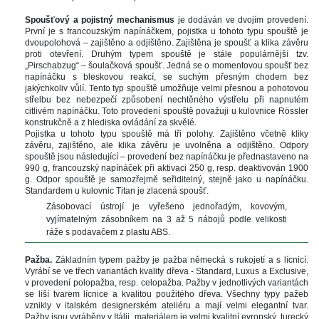
 
Spoušťový a pojistný mechanismu
 je dodáván ve dvojím provedení. 
První je s francouzským napínáčkem, pojistka u tohoto typu spouště je 
dvoupolohová – zajištěno a odjištěno. Zajištěna je spoušť a klika závěru 
proti otevření. Druhým typem spouště je stále populárnější tzv. 
„Pirschabzug“ – šoulačková spoušť. Jedná se o momentovou spoušť bez 
napínáčku s bleskovou reakcí, se suchým přesným chodem bez 
jakýchkoliv vůlí. Tento typ spouště umožňuje velmi přesnou a pohotovou 
třelbu bez nebezpečí způsobení nechtěného výstřelu při napnutém 
citlivém napínáčku. Toto provedení spouště považuji u kulovnice Rössler 
konstrukčně a z hlediska ovládání za skvělé. 
Pojistka u tohoto typu spouště má tři polohy. Zajištěno včetně kliky 
závěru, zajištěno, ale klika závěru je uvolněna a odjištěno. Odpory 
pouště jsou následující – provedení bez napínáčku je přednastaveno na 
990 g
, francouzský napínáček při aktivaci 
250 g
, resp. deaktivován 
1900 
g
. Odpor spouště je samozřejmě seřiditelný, stejně jako u napínáčku. 
Standardem u kulovnic Titan je zlacená spoušť. 
Zásobovací ústrojí je vyřešeno jednořadým, kovovým, 
vyjímatelným zásobníkem na 3 až 5 nábojů podle velikosti 
ráže s podavačem z plastu ABS.
 
Pažba. 
Základním typem pažby je pažba německá s rukojetí a s lícnicí. 
Vyrábí se ve třech variantách kvality dřeva - Standard, Luxus a Exclusive, 
v provedení polopažba, resp. celopažba. Pažby v jednotlivých variantách 
e liší tvarem lícnice a kvalitou použitého dřeva. Všechny typy pažeb 
vznikly v italském designerském ateliéru a mají velmi elegantní tvar. 
Pažby jsou vyráběny v Itálii, materiálem je velmi kvalitní evropský, turecký 