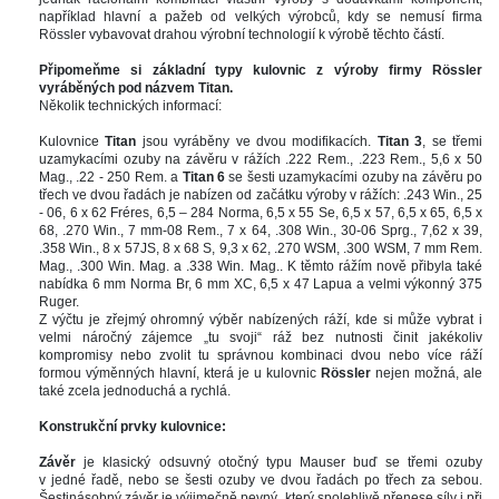
například hlavní a pažeb od velkých výrobců, kdy se nemusí firma 
Rössler vybavovat drahou výrobní technologií k výrobě těchto částí. 
 
Připomeňme si základní typy kulovnic z výroby firmy Rössler 
vyráběných pod názvem Titan.
Několik technických informací:
 
Kulovnice 
Titan
 jsou vyráběny ve dvou modifikacích. 
Titan 3
, se třemi 
uzamykacími ozuby na závěru v rážích .222 Rem., .223 Rem., 5,6 x 50 
Mag., .22 - 250 Rem. a 
Titan 6
 se šesti uzamykacími ozuby na závěru po 
třech ve dvou řadách je nabízen od začátku výroby v rážích: .243 Win., 25 
- 06, 6 x 62 Fréres, 6,5 – 284 Norma, 6,5 x 55 Se, 6,5 x 57, 6,5 x 65, 6,5 x 
68, .270 Win., 7 mm-08 Rem., 7 x 64, .308 Win., 30-06 Sprg., 7,62 x 39, 
.358 Win., 8 x 57JS, 8 x 68 S, 9,3 x 62, .270 WSM, .300 WSM, 
7 mm
 Rem. 
Mag., .300 Win. Mag. a .338 Win. Mag.. K těmto rážím nově přibyla také 
nabídka 6 mm Norma Br, 6 mm XC, 6,5 x 47 Lapua a velmi výkonný 375 
Ruger. 
Z výčtu je zřejmý ohromný výběr nabízených ráží, kde si může vybrat i 
velmi náročný zájemce „tu svoji“ ráž bez nutnosti činit jakékoliv 
kompromisy nebo zvolit tu správnou kombinaci dvou nebo více ráží 
formou výměnných hlavní, která je u kulovnic 
Rössler
 nejen možná, ale 
také zcela jednoduchá a rychlá. 
 
Konstrukční prvky kulovnice: 
 
Závěr
 je klasický odsuvný otočný typu Mauser buď se třemi ozuby 
v jedné řadě, nebo se šesti ozuby ve dvou řadách po třech za sebou. 
Šestinásobný závěr je výjimečně pevný, který spolehlivě přenese síly i při 