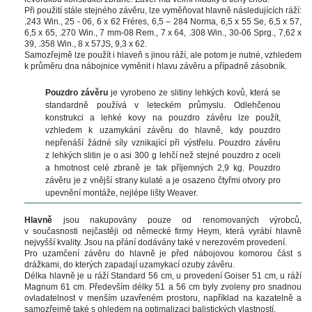
Při použití stále stejného závěru, lze vyměňovat hlavně následujících ráží: 
.243 Win., 25 - 06, 6 x 62 Fréres, 6,5 – 284 Norma, 6,5 x 55 Se, 6,5 x 57, 
6,5 x 65, .270 Win., 7 mm-08 Rem., 7 x 64, .308 Win., 30-06 Sprg., 7,62 x 
39, .358 Win., 8 x 57JS, 9,3 x 62. 
Samozřejmě lze použít i hlaveň s jinou ráží, ale potom je nutné, vzhledem 
k průměru dna nábojnice vyměnit i hlavu závěru a případně zásobník.
 
Pouzdro závěru 
je vyrobeno ze slitiny lehkých kovů, která se 
tandardně používá v leteckém průmyslu. Odlehčenou 
konstrukci a lehké kovy na pouzdro závěru lze použít, 
vzhledem k uzamykání závěru do hlavně, kdy pouzdro 
nepřenáší žádné síly vznikající při výstřelu. Pouzdro závěru 
z lehkých slitin je o asi 
300 g
 lehčí než stejné pouzdro z oceli 
a hmotnost celé zbraně je tak příjemných 
2,9 kg
. Pouzdro 
závěru je z vnější strany kulaté a je osazeno čtyřmi otvory pro 
upevnění montáže, nejlépe lišty Weaver.
 
Hlavně 
jsou nakupovány pouze od renomovaných výrobců, 
v současnosti nejčastěji od německé firmy Heym, která vyrábí hlavně 
nejvyšší kvality. Jsou na přání dodávány také v nerezovém provedení. 
Pro uzamčení závěru do hlavně je před nábojovou komorou část s 
drážkami, do kterých zapadají uzamykací ozuby závěru. 
Délka hlavně je u ráží Standard 
56 cm
, u provedení Goiser 
51 cm
, u ráží 
Magnum 
61 cm
. Především délky 
51 a
 
56 cm
 byly zvoleny pro snadnou 
ovladatelnost v menším uzavřeném prostoru, například na kazatelně a 
amozřejmě také s ohledem na optimalizaci balistických vlastností. 