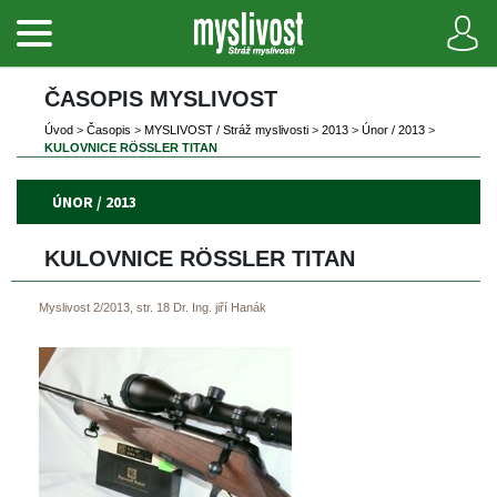
ČASOPIS MYSLIVOST 
Úvod
 
>
 
Časopi
 
>
 
MYSLIVOST / Stráž myslivosti
 
>
 
2013
 
>
 
Únor / 2013
 
>
KULOVNICE RÖSSLER TITAN
ÚNOR / 2013
KULOVNICE RÖSSLER TITAN
Myslivost 2/2013, str. 18
Dr. Ing. jiří Hanák
 