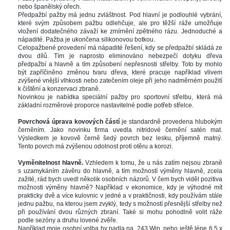
nebo španělský ořech. 
Předpažbí pažby má jednu zvláštnost. Pod hlavní je podlouhlé vybrání, 
které svým způsobem pažbu odlehčuje, ale pro těžší ráže umožňuje 
vložení dodatečného závaží ke zmírnění zpětného rázu. Jednoduché a 
nápadité. Pažba je ukončena silikonovou botkou. 
Celopažbené provedení má nápadité řešení, kdy se předpažbí skládá ze 
dvou dílů. Tím je naprosto eliminováno nebezpečí dotyku dřeva 
předpažbí a hlavně a tím způsobení nepřesnosti střelby. Toto by mohlo 
být zapříčiněno změnou tvaru dřeva, které pracuje například vlivem 
zvýšené vnější vlhkosti nebo zatečením oleje při jeho nadměrném použití 
k čištění a konzervaci zbraně. 
Novinkou je nabídka speciální pažby pro sportovní střelbu, která má 
základní rozměrové proporce nastavitelné podle potřeb střelce.
 
Povrchová úprava kovových částí 
je standardně provedena hlubokým 
černěním. Jako novinku firma uvedla nitridové černění satén mat. 
Výsledkem je kovově černě šedý povrch bez lesku, příjemně matný. 
Tento povrch má zvýšenou odolnost proti otěru a korozi.
 
Vyměnitelnost hlavně. 
Vzhledem k tomu, že u nás zatím nejsou zbraně 
 uzamykáním závěru do hlavně, a tím možností výměny hlavně, zcela 
zažité, rád bych uvedl několik osobních názorů. V čem bych viděl pozitiva 
možnosti výměny hlavně? Například v ekonomice, kdy je výhodné mít 
prakticky dvě a více kulovnic v jedné a v praktičnosti, kdy používám stále 
jednu pažbu, na kterou jsem zvyklý, tedy s možností přesnější střelby než 
při používání dvou různých zbraní. Také si mohu pohodlně volit ráže 
podle sezóny a druhu lovené zvěře. 
Například moje osobní volba by padla na .243 Win. nebo ještě lépe 6,5 x 