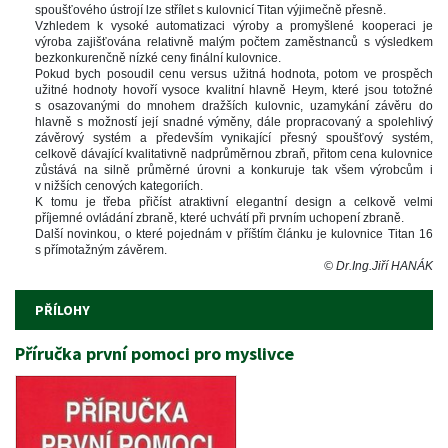
poušťového ústrojí lze střílet s kulovnicí Titan výjimečně přesně. 
Vzhledem k vysoké automatizaci výroby a promyšlené kooperaci je 
výroba zajišťována relativně malým počtem zaměstnanců s výsledkem 
bezkonkurenčně nízké ceny finální kulovnice. 
Pokud bych posoudil cenu versus užitná hodnota, potom ve prospěch 
užitné hodnoty hovoří vysoce kvalitní hlavně Heym, které jsou totožné 
 osazovanými do mnohem dražších kulovnic, uzamykání závěru do 
hlavně s možností její snadné výměny, dále propracovaný a spolehlivý 
závěrový systém a především vynikající přesný spoušťový systém, 
celkově dávající kvalitativně nadprůměrnou zbraň, přitom cena kulovnice 
zůstává na silně průměrné úrovni a konkuruje tak všem výrobcům i 
v nižších cenových kategoriích. 
K tomu je třeba přičíst atraktivní elegantní design a celkově velmi 
příjemné ovládání zbraně, které uchvátí při prvním uchopení zbraně.
Další novinkou, o které pojednám v příštím článku je kulovnice Titan 16 
 přímotažným závěrem.
© Dr.Ing.Jiří HANÁK
 
PŘÍLOHY
Příručka první pomoci pro myslivce