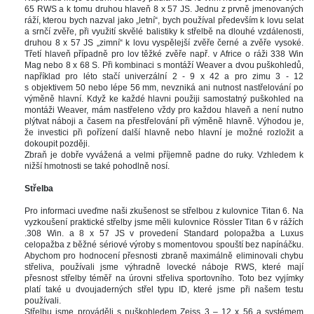
65 RWS a k tomu druhou hlaveň 8 x 57 JS. Jednu z prvně jmenovaných 
ráží, kterou bych nazval jako „letní“, bych používal především k lovu selat 
a srnčí zvěře, při využití skvělé balistiky k střelbě na dlouhé vzdálenosti, 
druhou 8 x 57 JS „zimní“ k lovu vyspělejší zvěře černé a zvěře vysoké. 
Třetí hlaveň případně pro lov těžké zvěře např. v Africe o ráži 338 Win 
Mag nebo 8 x 68 S. Při kombinaci s montáží Weaver a dvou puškohledů, 
například pro léto stačí univerzální 2 - 9 x 
42 a
 pro zimu 3 - 12 
 objektivem 50 nebo lépe 
56 mm
, nevzniká ani nutnost nastřelování po 
výměně hlavní. Když ke každé hlavni použiji samostatný puškohled na 
montáži Weaver, mám nastřeleno vždy pro každou hlaveň a není nutno 
plýtvat náboji a časem na přestřelování při výměně hlavně. Výhodou je, 
že investici při pořízení další hlavně nebo hlavní je možné rozložit a 
dokoupit později. 
Zbraň je dobře vyvážená a velmi příjemně padne do ruky. Vzhledem k 
nižší hmotnosti se také pohodlně nosí.
 
Střelba
 
Pro informaci uveďme naši zkušenost se střelbou z kulovnice Titan 6. Na 
vyzkoušení praktické střelby jsme měli kulovnice Rössler Titan 6 v rážích 
.308 Win. a 8 x 57 JS v provedení Standard polopažba a Luxus 
celopažba z běžné sériové výroby s momentovou spouští bez napínáčku. 
Abychom pro hodnocení přesnosti zbraně maximálně eliminovali chybu 
třeliva, používali jsme výhradně lovecké náboje RWS, které mají 
přesnost střelby téměř na úrovni střeliva sportovního. Toto bez vyjímky 
platí také u dvoujaderných střel typu ID, které jsme při našem testu 
používali. 
Střelbu jsme prováděli s puškohledem Zeiss 3 – 12 x 
56 a
 systémem 