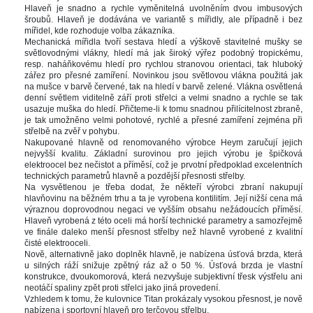
Hlaveň je snadno a rychle vyměnitelná uvolněním dvou imbusových 
šroubů. Hlaveň je dodávána ve variantě s mířidly, ale případně i bez 
mířidel, kde rozhoduje volba zákazníka. 
Mechanická mířidla tvoří sestava hledí a výškově stavitelné mušky se 
větlovodnými vlákny, hledí má jak široký výřez podobný tropickému, 
resp. naháňkovému hledí pro rychlou stranovou orientaci, tak hluboký 
zářez pro přesné zamíření. Novinkou jsou světlovou vlákna použitá jak 
na mušce v barvě červené, tak na hledí v barvě zelené. Vlákna osvětlená 
denní světlem viditelně září proti střelci a velmi snadno a rychle se tak 
usazuje muška do hledí. Přičteme-li k tomu snadnou přilícitelnost zbraně, 
je tak umožněno velmi pohotové, rychlé a přesné zamíření zejména při 
třelbě na zvěř v pohybu.
Nakupované hlavně od renomovaného výrobce Heym zaručují jejich 
nejvyšší kvalitu. Základní surovinou pro jejich výrobu je špičková 
elektroocel bez nečistot a příměsí, což je prvotní předpoklad excelentních 
technických parametrů hlavně a pozdější přesnosti střelby.
Na vysvětlenou je třeba dodat, že někteří výrobci zbraní nakupují 
hlavňovinu na běžném trhu a ta je vyrobena kontilitím. Její nižší cena má 
výraznou doprovodnou negaci ve vyšším obsahu nežádoucích příměsí. 
Hlaveň vyrobená z této oceli má horší technické parametry a samozřejmě 
ve finále daleko menší přesnost střelby než hlavně vyrobené z kvalitní 
čisté elektrooceli. 
Nově, alternativně jako doplněk hlavně, je nabízena úsťová brzda, která 
u silných ráží snižuje zpětný ráz až o 50 %. Úsťová brzda je vlastní 
konstrukce, dvoukomorová, která nezvyšuje subjektivní třesk výstřelu ani 
neotáčí spaliny zpět proti střelci jako jiná provedení.
Vzhledem k tomu, že kulovnice Titan prokázaly vysokou přesnost, je nově 
nabízena i sportovní hlaveň pro terčovou střelbu.