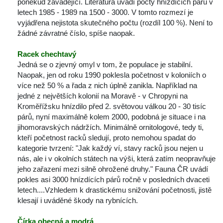
poněkud zavádějící. Literatura uvádí počty hnízdících párů v 
letech 1985 - 1989 na 1500 - 3000. V tomto rozmezí je 
vyjádřena nejistota skutečného počtu (rozdíl 100 %). Není to 
žádné závratné číslo, spíše naopak. 
Racek chechtavý
Jedná se o zjevný omyl v tom, že populace je stabilní. 
Naopak, jen od roku 1990 poklesla početnost v koloniích o 
více než 50 % a řada z nich úplně zanikla. Například na 
jedné z největších kolonií na Moravě - v Chropyni na 
Kroměřížsku hnízdilo před 2. světovou válkou 20 - 30 tisíc 
párů, nyní maximálně kolem 2000, podobná je situace i na 
jihomoravských nádržích. Minimálně ornitologové, tedy ti, 
kteří početnost racků sledují, proto nemohou spadat do 
kategorie tvrzení: "Jak každý ví, stavy racků jsou nejen u 
nás, ale i v okolních státech na výši, která zatím neopravňuje 
jeho zařazení mezi silně ohrožené druhy." Fauna ČR uvádí 
pokles asi 3000 hnízdících párů ročně v posledních dvaceti 
letech....Vzhledem k drastickému snižování početnosti, jistě 
klesají i uváděné škody na rybnících. 
Čírka obecná a modrá