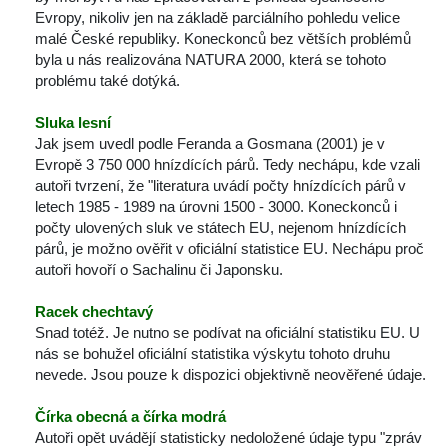
Evropy, nikoliv jen na základě parciálního pohledu velice 
malé České republiky. Koneckonců bez větších problémů 
byla u nás realizována NATURA 2000, která se tohoto 
problému také dotýká.
Sluka lesní
Jak jsem uvedl podle Feranda a Gosmana (2001) je v 
Evropě 3 750 000 hnízdících párů. Tedy nechápu, kde vzali 
autoři tvrzení, že "literatura uvádí počty hnízdících párů v 
letech 1985 - 1989 na úrovni 1500 - 3000. Koneckonců i 
počty ulovených sluk ve státech EU, nejenom hnízdících 
párů, je možno ověřit v oficiální statistice EU. Nechápu proč 
autoři hovoří o Sachalinu či Japonsku. 
Racek chechtavý
Snad totéž. Je nutno se podívat na oficiální statistiku EU. U 
nás se bohužel oficiální statistika výskytu tohoto druhu 
nevede. Jsou pouze k dispozici objektivně neověřené údaje.
Čírka obecná a čírka modrá
Autoři opět uvádějí statisticky nedoložené údaje typu "zpráv 