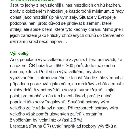
Jsou to jedny z nejvzácněji u nás hnízdících druhů kachen, 
zpráv o doloženém hnízdění je každoročně minimum, z řady 
oblastí jako hnízdišť úplně vymizely. Situace v Evropě je 
podobná, není proto důvod se přidávat k zemím, které 
třílejí, ale spíše k těm, které tyto kachny chrání. Mimo jiné i 
jejich zařazení jako kriticky ohrožených druhů do Červeného 
eznamu snad něco napoví ...
Výr velký
Ano, populace výra velkého se zvyšuje. Literatura uvádí, že 
na území ČR hnízdí asi 650 - 900 párů. Je to málo nebo 
mnoho, kdo ví. Pohled na výra velkého, myslivci 
využívaného i zatracovaného je k naší škodě stále v mnoha 
případech posuzován jako něco, co má křivý zobák a musí z 
oblohy dolů. A v potravě této sovy je samozřejmě i zajíc 
polní, pro mnohé z nás ten hlavní důvod, proč je nutné 
populaci této sovy "regulovat". Součástí potravy výra 
velkého zajíc vždy byl a bude. Při rozborech potravy výra 
velkého však poměr ulovených zajíců k ostatním 
živočichům byl velmi nízký (asi 2,5 %). 
Literatura (Fauna ČR) uvádí například rozbory vývržků a 