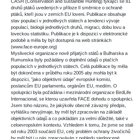
CASH (Conservation and sustainble Hunting) týkající se 81 
druhů ptáků uvedených v příloze II směrnice o ochraně 
ptáků, kteří jsou v zemích EU loveni. Publikace obsahuje 
tav populací v jednotlivých státech a tendenci vývoje 
populací, biologii jednotlivých druhů, migraci, dobu lovu a 
loveckou statistiku. Publikace je k dispozici v elektronické 
podobě a měla by být dostupná na web stránkách 
(www.face-europe.org)
Myslivecké organizace nově přijatých států a Bulharska a 
Rumunska byly požádány o doplnění údajů o ptačích 
populacích v jednotlivých státech. Celá publikace by měla 
být dokončena v průběhu roku 2005 aby mohla být k 
dispozici, "jako objektivní údaje" evropské komisi, 
poslancům EU parlamentu, orgánům EU, mediím. O 
polupráci byla požádána i mezinárodní organizace BirdLife 
Internacional, se kterou uzavřela FACE dohodu o spolupráci.
Jsem toho názoru, že jakýkoliv obecně závazný předpis, 
vyhlášku nevyjímaje, by měl být zpracován na základě 
objektivních údajů a co pokládám za velmi důležité, také v 
celoevropském kontextu. Vzhledem k tomu, že jsme se stali 
od roku 2003 součástí EU, celý problém ochrany živočichů 
by měl být i u nás zpracováván z pohledu sjednocené 