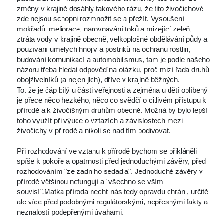
změny v krajině dosáhly takového rázu, že tito živočichové 
zde nejsou schopni rozmnožit se a přežít. Vysoušení 
mokřadů, meliorace, narovnávání toků a mizející zeleň, 
ztráta vody v krajině obecně, velkoplošné obdělávání půdy a 
používání umělých hnojiv a postřiků na ochranu rostlin, 
budování komunikací a automobilismus, tam je podle našeho 
názoru třeba hledat odpověď na otázku, proč mizí řada druhů 
obojživelníků (a nejen jich), dříve v krajině běžných. 
To, že je čáp bílý u části veřejnosti a zejména u dětí oblíbený 
je přece něco hezkého, něco co svědčí o citlivém přístupu k 
přírodě a k živočišným druhům obecně. Možná by bylo lepší 
toho využít při výuce o vztazích a závislostech mezi 
živočichy v přírodě a nikoli se nad tím podivovat. 
Při rozhodování ve vztahu k přírodě bychom se přikláněli 
píše k pokoře a opatrnosti před jednoduchými závěry, před 
rozhodováním "ze zadního sedadla". Jednoduché závěry v 
přírodě většinou nefungují a "všechno se vším 
ouvisí
".
Matka příroda nechť nás tedy opravdu chrání, určitě 
ale více před podobnými regulátorskými, nepřesnými fakty a 
neznalostí podepřenými úvahami. 