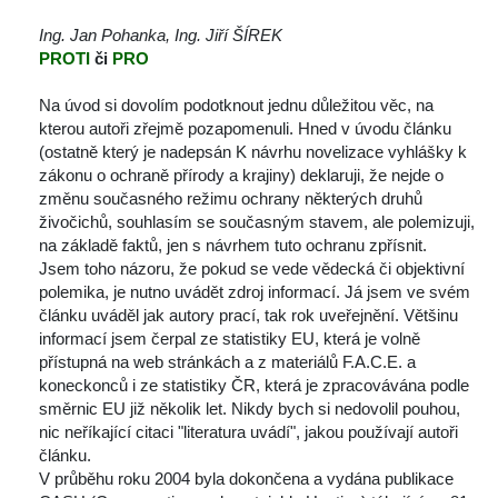
Ing. Jan Pohanka, Ing. Jiří ŠÍREK
PROTI 
či
 PRO
Na úvod si dovolím podotknout jednu důležitou věc, na 
kterou autoři zřejmě pozapomenuli. Hned v úvodu článku 
(ostatně který je nadepsán K návrhu novelizace vyhlášky k 
zákonu o ochraně přírody a krajiny) deklaruji, že nejde o 
změnu současného režimu ochrany některých druhů 
živočichů, souhlasím se současným stavem, ale polemizuji, 
na základě faktů, jen s návrhem tuto ochranu zpřísnit.
Jsem toho názoru, že pokud se vede vědecká či objektivní 
polemika, je nutno uvádět zdroj informací. Já jsem ve svém 
článku uváděl jak autory prací, tak rok uveřejnění. Většinu 
informací jsem čerpal ze statistiky EU, která je volně 
přístupná na web stránkách a z materiálů F.A.C.E. a 
koneckonců i ze statistiky ČR, která je zpracovávána podle 
měrnic EU již několik let. Nikdy bych si nedovolil pouhou, 
nic neříkající citaci "literatura uvádí", jakou používají autoři 
článku.
V průběhu roku 2004 byla dokončena a vydána publikace 