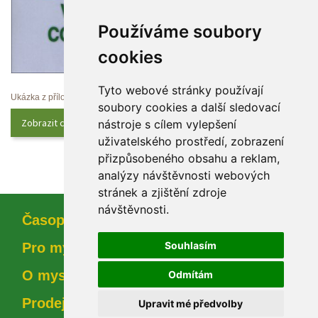
Používáme soubory 
cookie
Tyto webové stránky používají 
Ukázka z přílohy
oubory cookies a další sledovací 
Zobrazit celý obsah
nástroje s cílem vylepšení 
uživatelského prostředí, zobrazení 
přizpůsobeného obsahu a reklam, 
analýzy návštěvnosti webových 
tránek a zjištění zdroje 
návštěvnosti.
Časopi
Souhlasím
Pro myslivce
O myslivosti
Odmítám
Prodejna
Upravit mé předvolby