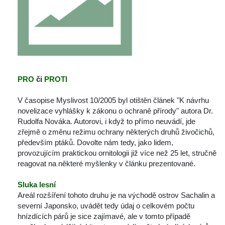
PRO 
či
 PROTI
V časopise Myslivost 10/2005 byl otištěn článek "K návrhu 
novelizace vyhlášky k zákonu o ochraně přírody" autora Dr. 
Rudolfa Nováka. Autorovi, i když to přímo neuvádí, jde 
zřejmě o změnu režimu ochrany některých druhů živočichů, 
především ptáků. Dovolte nám tedy, jako lidem, 
provozujícím praktickou ornitologii již více než 25 let, stručně 
reagovat na některé myšlenky v článku prezentované.
Sluka lesní
Areál rozšíření tohoto druhu je na východě ostrov Sachalin a 
everní Japonsko, uvádět tedy údaj o celkovém počtu 
hnízdících párů je sice zajímavé, ale v tomto případě 