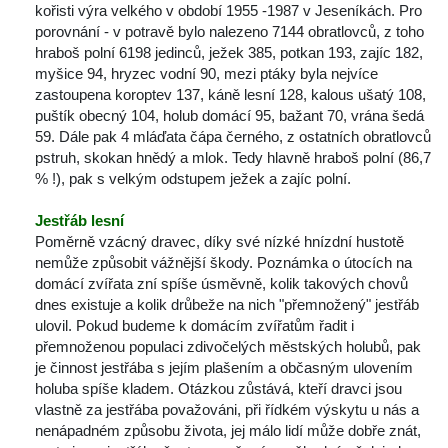
kořisti výra velkého v období 1955 -1987 v Jeseníkách. Pro 
porovnání - v potravě bylo nalezeno 7144 obratlovců, z toho 
hraboš polní 6198 jedinců, ježek 385, potkan 193, zajíc 182, 
myšice 94, hryzec vodní 90, mezi ptáky byla nejvíce 
zastoupena koroptev 137, káně lesní 128, kalous ušatý 108, 
puštík obecný 104, holub domácí 95, bažant 70, vrána šedá 
59. Dále pak 4 mláďata čápa černého, z ostatních obratlovců 
pstruh, skokan hnědý a mlok. Tedy hlavně hraboš polní (86,7 
% !), pak s velkým odstupem ježek a zajíc polní. 
Jestřáb lesní
Poměrně vzácný dravec, díky své nízké hnízdní hustotě 
nemůže způsobit vážnější škody. Poznámka o útocích na 
domácí zvířata zní spíše úsměvně, kolik takových chovů 
dnes existuje a kolik drůbeže na nich "přemnožený" jestřáb 
ulovil. Pokud budeme k domácím zvířatům řadit i 
přemnoženou populaci zdivočelých městských holubů, pak 
je činnost jestřába s jejím plašením a občasným ulovením 
holuba spíše kladem. Otázkou zůstává, kteří dravci jsou 
vlastně za jestřába považováni, při řídkém výskytu u nás a 
nenápadném způsobu života, jej málo lidí může dobře znát, 