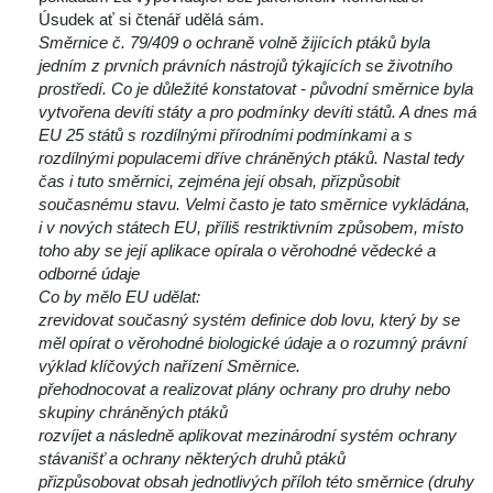
Úsudek ať si čtenář udělá sám.
Směrnice č. 79/409 o ochraně volně žijících ptáků byla 
jedním z prvních právních nástrojů týkajících se životního 
prostředí. Co je důležité konstatovat - původní směrnice byla 
vytvořena devíti státy a pro podmínky devíti států. A dnes má 
EU 25 států s rozdílnými přírodními podmínkami a s 
rozdílnými populacemi dříve chráněných ptáků. Nastal tedy 
čas i tuto směrnici, zejména její obsah, přizpůsobit 
oučasnému stavu. Velmi často je tato směrnice vykládána, 
i v nových státech EU, příliš restriktivním způsobem, místo 
toho aby se její aplikace opírala o věrohodné vědecké a 
odborné údaje
Co by mělo EU udělat:
zrevidovat současný systém definice dob lovu, který by se 
měl opírat o věrohodné biologické údaje a o rozumný právní 
výklad klíčových nařízení Směrnice.
přehodnocovat a realizovat plány ochrany pro druhy nebo 
kupiny chráněných ptáků
rozvíjet a následně aplikovat mezinárodní systém ochrany 
távanišť a ochrany některých druhů ptáků
přizpůsobovat obsah jednotlivých příloh této směrnice (druhy 