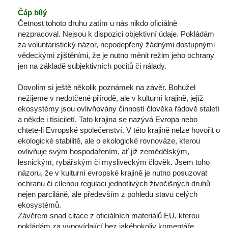
Čáp bílý
Četnost tohoto druhu zatím u nás nikdo oficiálně 
nezpracoval. Nejsou k dispozici objektivní údaje. Pokládám 
za voluntaristický názor, nepodepřený žádnými dostupnými 
vědeckými zjištěními, že je nutno měnit režim jeho ochrany 
jen na základě subjektivních pocitů či nálady.
Dovolím si ještě několik poznámek na závěr. Bohužel 
nežijeme v nedotčené přírodě, ale v kulturní krajině, jejíž 
ekosystémy jsou ovlivňovány činností člověka řádově staletí 
a někde i tísiciletí. Tato krajina se nazývá Evropa nebo 
chtete-li Evropské společenství. V této krajině nelze hovořit o 
ekologické stabilitě, ale o ekologické rovnováze, kterou 
ovlivňuje svým hospodařením, ať již zemědělským, 
lesnickým, rybářským či mysliveckým člověk. Jsem toho 
názoru, že v kulturní evropské krajině je nutno posuzovat 
ochranu či cílenou regulaci jednotlivých živočišných druhů 
nejen parciláně, ale především z pohledu stavu celých 
ekosystémů.
Závěrem snad citace z oficiálních materiálů EU, kterou 
pokládám za vypovídající bez jakéhokoliv komentáře. 