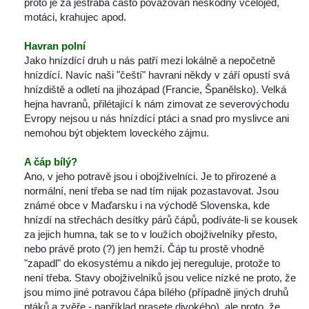
proto je za jestřába často považován neškodný včelojed, 
motáci, krahujec apod.
Havran polní
Jako hnízdící druh u nás patří mezi lokálně a nepočetně 
hnízdící. Navíc naši "čeští" havrani někdy v září opustí svá 
hnízdiště a odletí na jihozápad (Francie, Španělsko). Velká 
hejna havranů, přilétající k nám zimovat ze severovýchodu 
Evropy nejsou u nás hnízdící ptáci a snad pro myslivce ani 
nemohou být objektem loveckého zájmu.
A čáp bílý? 
Ano, v jeho potravě jsou i obojživelníci. Je to přirozené a 
normální, není třeba se nad tím nijak pozastavovat. Jsou 
známé obce v Maďarsku i na východě Slovenska, kde 
hnízdí na střechách desítky párů čápů, podíváte-li se kousek 
za jejich humna, tak se to v loužích obojživelníky přesto, 
nebo právě proto (?) jen hemží. Čáp tu prostě vhodně 
"zapadl" do ekosystému a nikdo jej nereguluje, protože to 
není třeba. Stavy obojživelníků jsou velice nízké ne proto, že 
jsou mimo jiné potravou čápa bílého (případně jiných druhů 
ptáků a zvěře - například prasete divokého), ale proto, že 