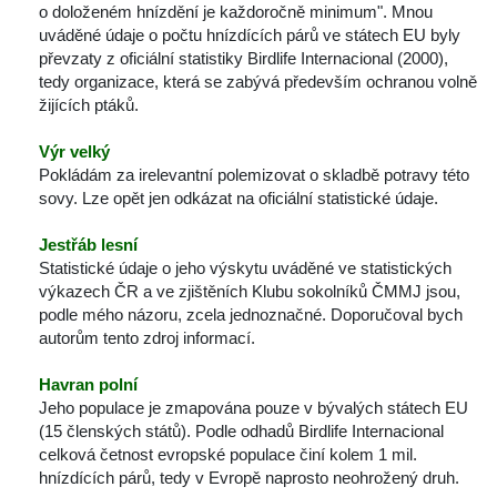
o doloženém hnízdění je každoročně minimum". Mnou 
uváděné údaje o počtu hnízdících párů ve státech EU byly 
převzaty z oficiální statistiky Birdlife Internacional (2000), 
tedy organizace, která se zabývá především ochranou volně 
žijících ptáků.
Výr velký
Pokládám za irelevantní polemizovat o skladbě potravy této 
ovy. Lze opět jen odkázat na oficiální statistické údaje.
Jestřáb lesní
Statistické údaje o jeho výskytu uváděné ve statistických 
výkazech ČR a ve zjištěních Klubu sokolníků ČMMJ jsou, 
podle mého názoru, zcela jednoznačné. Doporučoval bych 
autorům tento zdroj informací.
Havran polní
Jeho populace je zmapována pouze v bývalých státech EU 
(15 členských států). Podle odhadů Birdlife Internacional 
celková četnost evropské populace činí kolem 1 mil. 
hnízdících párů, tedy v Evropě naprosto neohrožený druh.