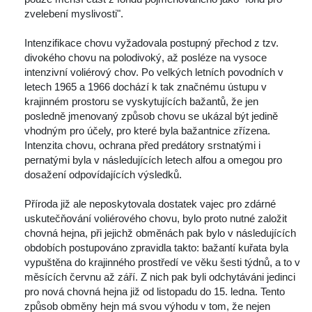
zvelebení myslivosti". 
 Intenzifikace chovu vyžadovala postupný přechod z tzv. 
divokého chovu na polodivoký, až posléze na vysoce 
intenzivní voliérový chov. Po velkých letních povodních v 
letech 1965 a 1966 dochází k tak značnému ústupu v 
krajinném prostoru se vyskytujících bažantů, že jen 
posledně jmenovaný způsob chovu se ukázal být jedině 
vhodným pro účely, pro které byla bažantnice zřízena. 
Intenzita chovu, ochrana před predátory srstnatými i 
pernatými byla v následujících letech alfou a omegou pro 
dosažení odpovídajících výsledků. 
 Příroda již ale neposkytovala dostatek vajec pro zdárné 
uskutečňování voliérového chovu, bylo proto nutné založit 
chovná hejna, při jejichž obměnách pak bylo v následujících 
obdobích postupováno zpravidla takto: bažantí kuřata byla 
vypuštěna do krajinného prostředí ve věku šesti týdnů, a to v 
měsících červnu až září. Z nich pak byli odchytáváni jedinci 
pro nová chovná hejna již od listopadu do 15. ledna. Tento 
způsob obměny hejn má svou výhodu v tom, že nejen 