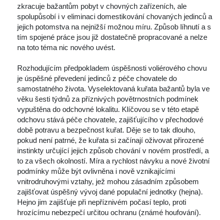
zkracuje bažantům pobyt v chovných zařízeních, ale 
polupůsobí i v eliminaci domestikování chovaných jedinců a 
jejich potomstva na nejnižší možnou míru. Způsob líhnutí a s 
tím spojené práce jsou již dostatečně propracované a nelze 
na toto téma nic nového uvést. 
 Rozhodujícím předpokladem úspěšnosti voliérového chovu 
je úspěšné převedení jedinců z péče chovatele do 
amostatného života. Vyselektovaná kuřata bažantů byla ve 
věku šesti týdnů za příznivých povětrnostních podmínek 
vypuštěna do odchovné lokalitu. Klíčovou se v této etapě 
odchovu stává péče chovatele, zajišťujícího v přechodové 
době potravu a bezpečnost kuřat. Děje se to tak dlouho, 
pokud není patrné, že kuřata si začínají oživovat přirozené 
instinkty určující jejich způsob chování v novém prostředí, a 
to za všech okolností. Míra a rychlost návyku a nové životní 
podmínky může být ovlivněna i nově vznikajícími 
vnitrodruhovými vztahy, jež mohou zásadním způsobem 
zajišťovat úspěšný vývoj dané populační jednotky (hejna). 
Hejno jim zajišťuje při nepříznivém počasí teplo, proti 
hrozícímu nebezpečí určitou ochranu (známé houfování). 