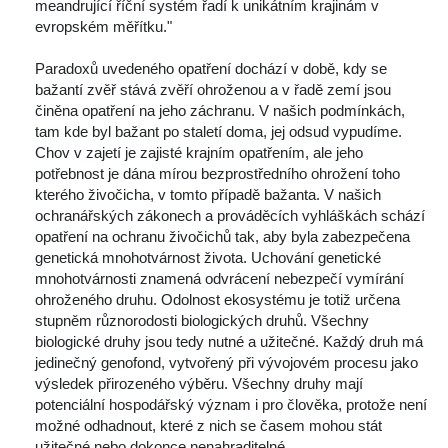
meandrující říční systém řadí k unikátním krajinám v 
evropském měřítku." 
 Paradoxů uvedeného opatření dochází v době, kdy se 
bažantí zvěř stává zvěří ohroženou a v řadě zemí jsou 
činěna opatření na jeho záchranu. V našich podmínkách, 
tam kde byl bažant po staletí doma, jej odsud vypudíme. 
Chov v zajetí je zajisté krajním opatřením, ale jeho 
potřebnost je dána mírou bezprostředního ohrožení toho 
kterého živočicha, v tomto případě bažanta. V našich 
ochranářských zákonech a prováděcích vyhláškách schází 
opatření na ochranu živočichů tak, aby byla zabezpečena 
genetická mnohotvárnost života. Uchování genetické 
mnohotvárnosti znamená odvrácení nebezpečí vymírání 
ohroženého druhu. Odolnost ekosystému je totiž určena 
tupněm různorodosti biologických druhů. Všechny 
biologické druhy jsou tedy nutné a užitečné. Každý druh má 
jedinečný genofond, vytvořený při vývojovém procesu jako 
výsledek přirozeného výběru. Všechny druhy mají 
potenciální hospodářský význam i pro člověka, protože není 
možné odhadnout, které z nich se časem mohou stát 
užitečné nebo dokonce nenahraditelné. 