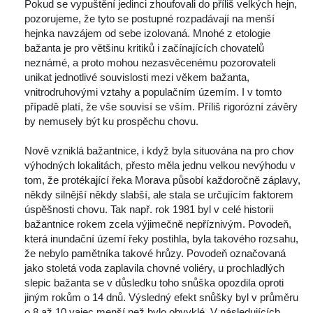
Pokud se vypuštění jedinci zhoufovali do příliš velkých hejn, 
pozorujeme, že tyto se postupné rozpadávají na menší 
hejnka navzájem od sebe izolovaná. Mnohé z etologie 
bažanta je pro většinu kritiků i začínajících chovatelů 
neznámé, a proto mohou nezasvěcenému pozorovateli 
unikat jednotlivé souvislosti mezi věkem bažanta, 
vnitrodruhovými vztahy a populačním územím. I v tomto 
případě platí, že vše souvisí se vším. Příliš rigorózní závěry 
by nemusely být ku prospěchu chovu. 
 Nově vzniklá bažantnice, i když byla situována na pro chov 
výhodných lokalitách, přesto měla jednu velkou nevýhodu v 
tom, že protékající řeka Morava působí každoročně záplavy, 
někdy silnější někdy slabší, ale stala se určujícím faktorem 
úspěšnosti chovu. Tak např. rok 1981 byl v celé historii 
bažantnice rokem zcela výjimečně nepříznivým. Povodeň, 
která inundační území řeky postihla, byla takového rozsahu, 
že nebylo pamětníka takové hrůzy. Povodeň označovaná 
jako stoletá voda zaplavila chovné voliéry, u prochladlých 
lepic bažanta se v důsledku toho snůška opozdila oproti 
jiným rokům o 14 dnů. Výsledný efekt snůšky byl v průměru 
o 8 až 10 vajec menší než bylo obvyklé. V následujících 