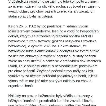
 V důsledku zvyšujícího se zájmu o tuto komoditu z ciziny i 
za účelem oživení turistického ruchu, zvyšoval se i zájem o 
využití oblasti pro chov bažantí zvěře, která v začátcích 
tátní správy byla na ústupu. 
 Ke dni 26. 6. 1962 byl po předchozím jednání vydán 
Ministerstvem zemědělství, lesního a vodního hospodářství 
dekret, kterým se zřizovala Vyhražená honitba MZLVH 
bažantnice "Střeň-Březová" (později nazývaná Litovelská 
bažantnice), o výměře 2323 ha. Dekret stanovil, že 
bažantnice bude sloužit jednak k odchytu živé zvěře a také 
za účelem obnovení a zvýšení populační hustoty bažantí 
zvěře na části území, o němž se v archivních dokumentech 
uvádí, že je součástí oblasti s nejvhodnějšími podmínkami 
pro chov bažantů. Zvýšené početní stavy měly pak být 
využívány za účelem pořádání poplatkových honů, jejichž 
výnos měl mimo jiné také pokrývat náklady na chov a 
organizaci honů. 
 Náklady na provoz bažantnice byly většinou hrazeny z 
běžných finančních prostředků Lesního závodu Litovel, 
pouze menší část z fondu pojmenovaného jako "fond pro 