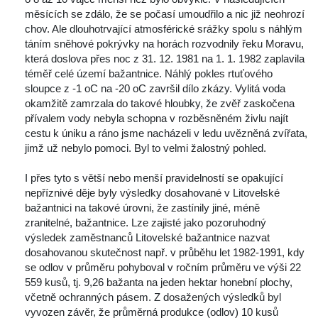
měsících se zdálo, že se počasí umoudřilo a nic již neohrozí 
chov. Ale dlouhotrvající atmosférické srážky spolu s náhlým 
táním sněhové pokrývky na horách rozvodnily řeku Moravu, 
která doslova přes noc z 31. 12. 1981 na 1. 1. 1982 zaplavila 
téměř celé území bažantnice. Náhlý pokles rtuťového 
loupce z -1 oC na -20 oC završil dílo zkázy. Vylitá voda 
okamžitě zamrzala do takové hloubky, že zvěř zaskočena 
přívalem vody nebyla schopna v rozběsněném živlu najít 
cestu k úniku a ráno jsme nacházeli v ledu uvězněná zvířata, 
jimž už nebylo pomoci. Byl to velmi žalostný pohled. 
 I přes tyto s větší nebo menší pravidelností se opakující 
nepříznivé děje byly výsledky dosahované v Litovelské 
bažantnici na takové úrovni, že zastínily jiné, méně 
zranitelné, bažantnice. Lze zajisté jako pozoruhodný 
výsledek zaměstnanců Litovelské bažantnice nazvat 
dosahovanou skutečnost např. v průběhu let 1982-1991, kdy 
e odlov v průměru pohyboval v ročním průměru ve výši 22 
559 kusů, tj. 9,26 bažanta na jeden hektar honební plochy, 
včetně ochranných pásem. Z dosažených výsledků byl 
vyvozen závěr, že průměrná produkce (odlov) 10 kusů 