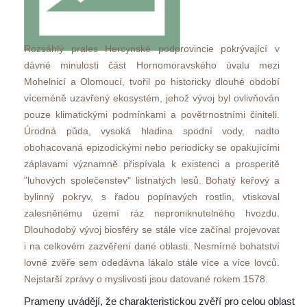
 Rozsáhlý prales Hercynské podprovincie pokrývající v 
dávné minulosti část Hornomoravského úvalu mezi 
Mohelnicí a Olomoucí, tvořil po historicky dlouhé období 
víceméně uzavřený ekosystém, jehož vývoj byl ovlivňován 
pouze klimatickými podmínkami a povětrnostními činiteli. 
Úrodná půda, vysoká hladina spodní vody, nadto 
obohacovaná epizodickými nebo periodicky se opakujícími 
záplavami významně přispívala k existenci a prosperitě 
"luhových společenstev" listnatých lesů. Bohatý keřový a 
bylinný pokryv, s řadou popínavých rostlin, vtiskoval 
zalesněnému území ráz neproniknutelného hvozdu. 
Dlouhodobý vývoj biosféry se stále více začínal projevovat 
i na celkovém zazvěření dané oblasti. Nesmírné bohatství 
lovné zvěře sem odedávna lákalo stále více a více lovců. 
Nejstarší zprávy o myslivosti jsou datované rokem 1578. 
Prameny uvádějí, že charakteristickou zvěří pro celou oblast 