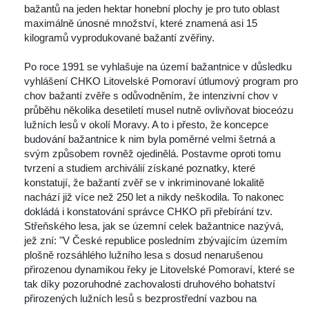
bažantů na jeden hektar honební plochy je pro tuto oblast 
maximálně únosné množství, které znamená asi 15 
kilogramů vyprodukované bažantí zvěřiny. 
 Po roce 1991 se vyhlašuje na území bažantnice v důsledku 
vyhlášení CHKO Litovelské Pomoraví útlumový program pro 
chov bažantí zvěře s odůvodněním, že intenzivní chov v 
průběhu několika desetiletí musel nutně ovlivňovat bioceózu 
lužních lesů v okolí Moravy. A to i přesto, že koncepce 
budování bažantnice k nim byla poměrné velmi šetrná a 
vým způsobem rovněž ojedinělá. Postavme oproti tomu 
tvrzení a studiem archiválií získané poznatky, které 
konstatují, že bažantí zvěř se v inkriminované lokalitě 
nachází již více než 250 let a nikdy neškodila. To nakonec 
dokládá i konstatování správce CHKO při přebírání tzv. 
Střeňského lesa, jak se územní celek bažantnice nazývá, 
jež zní: "V České republice posledním zbývajícím územím 
plošně rozsáhlého lužního lesa s dosud nenarušenou 
přirozenou dynamikou řeky je Litovelské Pomoraví, které se 
tak díky pozoruhodné zachovalosti druhového bohatství 
přirozených lužních lesů s bezprostřední vazbou na 