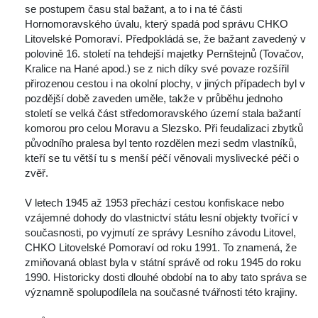
e postupem času stal bažant, a to i na té části 
Hornomoravského úvalu, který spadá pod správu CHKO 
Litovelské Pomoraví. Předpokládá se, že bažant zavedený v 
polovině 16. století na tehdejší majetky Pernštejnů (Tovačov, 
Kralice na Hané apod.) se z nich díky své povaze rozšířil 
přirozenou cestou i na okolní plochy, v jiných případech byl v 
pozdější době zaveden uměle, takže v průběhu jednoho 
toletí se velká část středomoravského území stala bažantí 
komorou pro celou Moravu a Slezsko. Při feudalizaci zbytků 
původního pralesa byl tento rozdělen mezi sedm vlastníků, 
kteří se tu větší tu s menší péčí věnovali myslivecké péči o 
zvěř. 
 V letech 1945 až 1953 přechází cestou konfiskace nebo 
vzájemné dohody do vlastnictví státu lesní objekty tvořící v 
oučasnosti, po vyjmutí ze správy Lesního závodu Litovel, 
CHKO Litovelské Pomoraví od roku 1991. To znamená, že 
zmiňovaná oblast byla v státní správě od roku 1945 do roku 
1990. Historicky dosti dlouhé období na to aby tato správa se 
významně spolupodílela na současné tvářnosti této krajiny. 