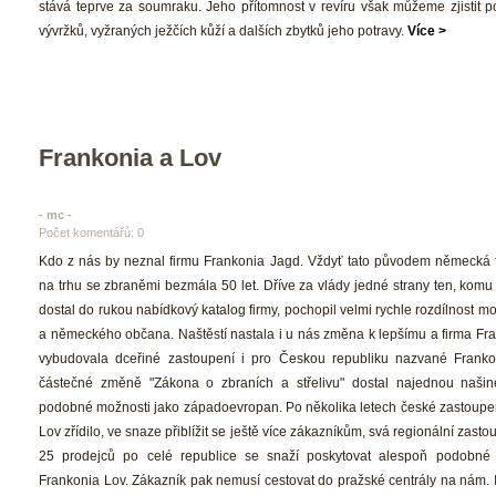
tává teprve za soumraku. Jeho přítomnost v revíru však můžeme zjistit po
vývržků, vyžraných ježčích kůží a dalších zbytků jeho potravy. 
Více >
Frankonia a Lov
- mc - 
Počet komentářů: 0 
 Kdo z nás by neznal firmu Frankonia Jagd. Vždyť tato původem německá f
na trhu se zbraněmi bezmála 50 let. Dříve za vlády jedné strany ten, komu
dostal do rukou nabídkový katalog firmy, pochopil velmi rychle rozdílnost mo
a německého občana. Naštěstí nastala i u nás změna k lepšímu a firma Fra
vybudovala dceřiné zastoupení i pro Českou republiku nazvané Franko
částečné změně "Zákona o zbraních a střelivu" dostal najednou našine
podobné možnosti jako západoevropan. Po několika letech české zastoupen
Lov zřídilo, ve snaze přiblížit se ještě více zákazníkům, svá regionální zastou
25 prodejců po celé republice se snaží poskytovat alespoň podobné s
Frankonia Lov. Zákazník pak nemusí cestovat do pražské centrály na nám. I.