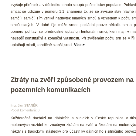
zvyšuje přírůstek a v důsledku tohoto stoupá početní stav populace. Pohlav
rnčat se udržuje v poměru 1:1, znamená to, že se zvyšuje stav hlavně 
amčí i samičí. Tím vzniká nadbytek mladých srnců a vzhledem k počtu srn
rnců starých. V době říje může srnec pokládat pouze několik srn a p
poměru pohlaví se přednostně uplatňují teritoriální srnci, kteří mají v mís
nejlepší konstituční a kondiční vlastnosti. Při zvýšeném počtu srn se v říji
uplatňují mladí, kondičně slabší, srnci. 
Více >
Ztráty na zvěři způsobené provozem na 
pozemních komunikacích
Ing. Jan STANĚK
Počet komentářů: 0 
 Každoročně dochází na dálnicích a silnicích v České republice v důsl
motorových vozidel ke značným ztrátám na zvěři a škodám na motorových
někdy i s tragickými následky pro účastníky dálničního i silničního provoz