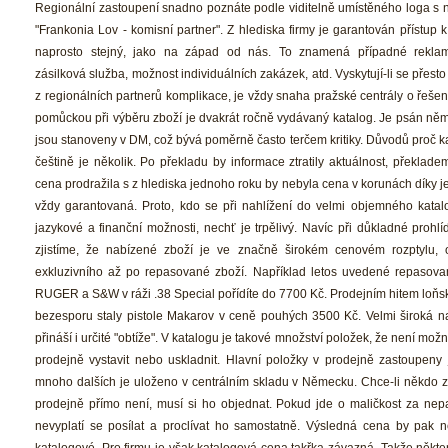
Regionální zastoupení snadno poznáte podle viditelně umístěného loga s n
"Frankonia Lov - komisní partner". Z hlediska firmy je garantován přístup k
naprosto stejný, jako na západ od nás. To znamená případné reklamač
zásilková služba, možnost individuálních zakázek, atd. Vyskytují-li se přesto
z regionálních partnerů komplikace, je vždy snaha pražské centrály o řešen
pomůckou při výběru zboží je dvakrát ročně vydávaný katalog. Je psán něm
jsou stanoveny v DM, což bývá poměrně často terčem kritiky. Důvodů proč ka
češtině je několik. Po překladu by informace ztratily aktuálnost, překlade
cena prodražila s z hlediska jednoho roku by nebyla cena v korunách díky její
vždy garantovaná. Proto, kdo se při nahlížení do velmi objemného katalo
jazykové a finanční možnosti, nechť je trpělivý. Navíc při důkladné prohlí
zjistíme, že nabízené zboží je ve značně širokém cenovém rozptylu, 
exkluzivního až po repasované zboží. Například letos uvedené repasovan
RUGER a S&W v ráži .38 Special pořídíte do 7700 Kč. Prodejním hitem loňsk
bezesporu staly pistole Makarov v ceně pouhých 3500 Kč. Velmi široká na
přináší i určité "obtíže". V katalogu je takové množství položek, že není možn
prodejně vystavit nebo uskladnit. Hlavní položky v prodejně zastoupeny 
mnoho dalších je uloženo v centrálním skladu v Německu. Chce-li někdo zbo
prodejně přímo není, musí si ho objednat. Pokud jde o maličkost za nepa
nevyplatí se posílat a proclívat ho samostatně. Výsledná cena by pak n
katalogové. Pro firmu je však katalogová cena takřka závazná. Takže někter