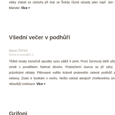
války získali za zásluhy při boji ze Švédy různé výsady jako např. Jan St
Mändel. 
Více >
Všední večer v podhůří
Martin ŽATKA 
Počet komentářů: 0 
 Těžké mraky konečně spustily svou zátěž k zemi. První červnový déšť přij
země s povděkem. Netrval dlouho. Podvečerní slunce se již záhy p
prázdnými oblaky. Filtrované světlo krásně prokreslilo zelené podhůří 
nebesy. Zvalo k toulkám v revíru. Nešlo odolat alespoň chvilkovému úni
vtíravější civilizace. 
Více >
Grifoni