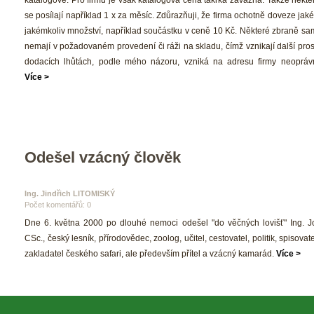
e posílají například 1 x za měsíc. Zdůrazňuji, že firma ochotně doveze jakék
jakémkoliv množství, například součástku v ceně 10 Kč. Některé zbraně sam
nemají v požadovaném provedení či ráži na skladu, čímž vznikají další prost
dodacích lhůtách, podle mého názoru, vzniká na adresu firmy neoprávně
Více >
Odešel vzácný člověk
Ing. Jindřich LITOMISKÝ 
Počet komentářů: 0 
 Dne 6. května 2000 po dlouhé nemoci odešel "do věčných lovišť" Ing. Jo
CSc., český lesník, přírodovědec, zoolog, učitel, cestovatel, politik, spisovatel
zakladatel českého safari, ale především přítel a vzácný kamarád. 
Více >