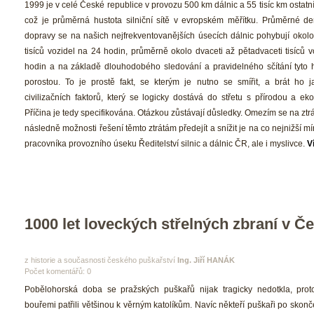
1999 je v celé České republice v provozu 500 km dálnic a 55 tisíc km ostatní si
což je průměrná hustota silniční sítě v evropském měřítku. Průměrné denn
dopravy se na našich nejfrekventovanějších úsecích dálnic pohybují okolo
tisíců vozidel na 24 hodin, průměrně okolo dvaceti až pětadvaceti tisíců v
hodin a na základě dlouhodobého sledování a pravidelného sčítání tyto ho
porostou. To je prostě fakt, se kterým je nutno se smířit, a brát ho j
civilizačních faktorů, který se logicky dostává do střetu s přírodou a ekolo
Příčina je tedy specifikována. Otázkou zůstávají důsledky. Omezím se na ztrát
následně možnosti řešení těmto ztrátám předejít a snížit je na co nejnižší mí
pracovníka provozního úseku Ředitelství silnic a dálnic ČR, ale i myslivce. 
V
1000 let loveckých střelných zbraní v Č
 z historie a současnosti českého puškařství 
Ing. Jiří HANÁK 
Počet komentářů: 0 
 Pobělohorská doba se pražských puškařů nijak tragicky nedotkla, proto
bouřemi patřili většinou k věrným katolíkům. Navíc někteří puškaři po skončení