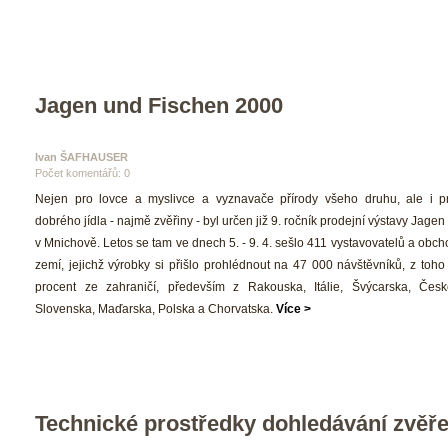
Jagen und Fischen 2000
Ivan ŠAFHAUSER 
Počet komentářů: 0 
 Nejen pro lovce a myslivce a vyznavače přírody všeho druhu, ale i pr
dobrého jídla - najmě zvěřiny - byl určen již 9. ročník prodejní výstavy Jagen
v Mnichově. Letos se tam ve dnech 5. - 9. 4. sešlo 411 vystavovatelů a obch
zemí, jejichž výrobky si přišlo prohlédnout na 47 000 návštěvníků, z toho
procent ze zahraničí, především z Rakouska, Itálie, Švýcarska, České
Slovenska, Maďarska, Polska a Chorvatska. 
Více >
Technické prostředky dohledávání zvěř