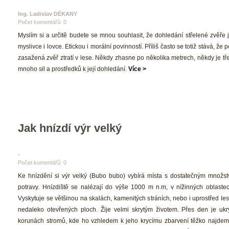
Ing. Ladislav DÉKANY 
Počet komentářů: 0 
 Myslím si a určitě budete se mnou souhlasit, že dohledání střelené zvěře j
myslivce i lovce. Etickou i morální povinností. Příliš často se totiž stává, že p
zasažená zvěř ztratí v lese. Někdy zhasne po několika metrech, někdy je tře
mnoho sil a prostředků k její dohledání. 
Více >
Jak hnízdí výr velký
-
Počet komentářů: 0 
 Ke hnízdění si výr velký (Bubo bubo) vybírá místa s dostatečným množstv
potravy. Hnízdiště se nalézají do výše 1000 m n.m, v nížinných oblastech
Vyskytuje se většinou na skalách, kamenitých stráních, nebo i uprostřed les
nedaleko otevřených ploch. Žije velmi skrytým životem. Přes den je ukry
korunách stromů, kde ho vzhledem k jeho krycímu zbarvení těžko najdeme.