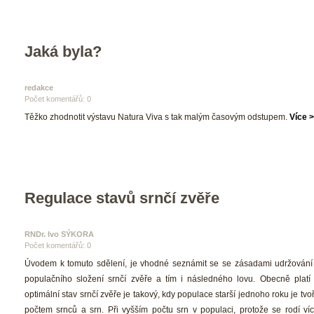
Jaká byla?
redakce
Počet komentářů: 0 
 Těžko zhodnotit výstavu Natura Viva s tak malým časovým odstupem. 
Více >
Regulace stavů srnčí zvěře
RNDr. Ivo SÝKORA
Počet komentářů: 0 
 Úvodem k tomuto sdělení, je vhodné seznámit se se zásadami udržování 
populačního složení srnčí zvěře a tím i následného lovu. Obecně platí p
optimální stav srnčí zvěře je takový, kdy populace starší jednoho roku je tvo
počtem srnců a srn. Při vyšším počtu srn v populaci, protože se rodí více