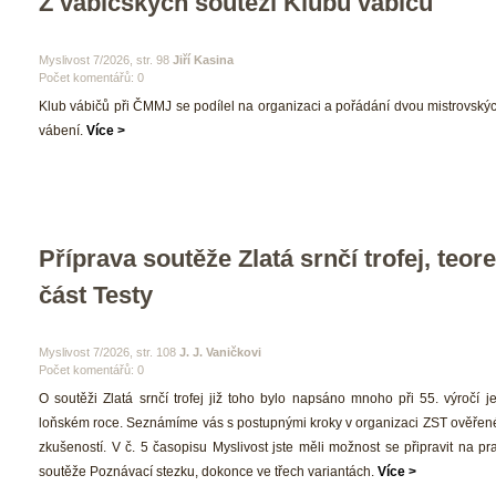
Z vábičských soutěží Klubu vábičů
 Myslivost 7/2026, str. 98 
Jiří Kasina
Počet komentářů: 0 
 Klub vábičů při ČMMJ se podílel na organizaci a pořádání dvou mistrovskýc
vábení. 
Více >
Příprava soutěže Zlatá srnčí trofej, teore
část Testy
 Myslivost 7/2026, str. 108 
J. J. Vaničkovi
Počet komentářů: 0 
 O soutěži Zlatá srnčí trofej již toho bylo napsáno mnoho při 55. výročí jej
loňském roce. Seznámíme vás s postupnými kroky v organizaci ZST ověřené
zkušeností. V č. 5 časopisu Myslivost jste měli možnost se připravit na pra
outěže Poznávací stezku, dokonce ve třech variantách. 
Více >