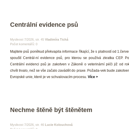
Centrální evidence psů
 Myslivost 7/2026, str. 45 
Vladimíra Tichá
Počet komentářů: 0 
 Majitele psů poněkud překvapila informace říkající, že s platností od 1.červ
pouští Centrál-ní evidence psů, pro kterou se používá zkratka CEP. P
Centrální evidenci psů je zakotven v Zákoně o veterinární péči již od rok
chvíli trvalo, než se vše začalo zavádět do praxe. Požada-vek bude zakotven 
Evropské unie, které je ve schvalovacím procesu. 
Více >
Nechme štěně být štěnětem
 Myslivost 7/2026, str. 46 
Lucie Kolouchová