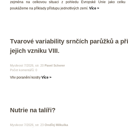
zejména na celkovou situaci z pohledu Evropské Unie jako celku 
poukážeme na příklady přístupu jednotlivých zemí. 
Více >
Tvarové variability srnčích parůžků a pří
jejich vzniku VIII.
 Myslivost 7/2026, str. 20 
Pavel Scherer 
Počet komentářů: 0 
 Vliv poranění kostry 
Více >
Nutrie na talíři? 
 Myslivost 7/2026, str. 23 
Ondřej Milkulka