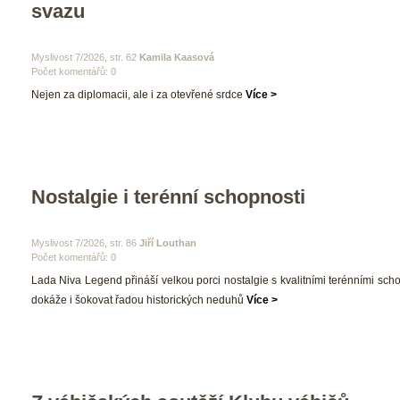
vazu 
 Myslivost 7/2026, str. 62 
Kamila Kaasová
Počet komentářů: 0 
 Nejen za diplomacii, ale i za otevřené srdce 
Více >
Nostalgie i terénní schopnosti
 Myslivost 7/2026, str. 86 
Jiří Louthan
Počet komentářů: 0 
 Lada Niva Legend přináší velkou porci nostalgie s kvalitními terénními scho
dokáže i šokovat řadou historických neduhů 
Více >