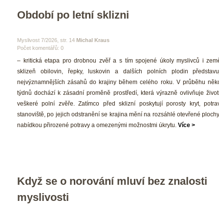
Období po letní sklizni
 Myslivost 7/2026, str. 14 
Michal Krau
Počet komentářů: 0 
 – kritická etapa pro drobnou zvěř a s tím spojené úkoly myslivců i země
klizeň obilovin, řepky, luskovin a dalších polních plodin představu
nejvýznamnějších zásahů do krajiny během celého roku. V průběhu něko
týdnů dochází k zásadní proměně prostředí, která výrazně ovlivňuje život
veškeré polní zvěře. Zatímco před sklizní poskytují porosty kryt, potrav
tanoviště, po jejich odstranění se krajina mění na rozsáhlé otevřené plochy
nabídkou přirozené potravy a omezenými možnostmi úkrytu. 
Více >
Když se o norování mluví bez znalosti 
myslivosti