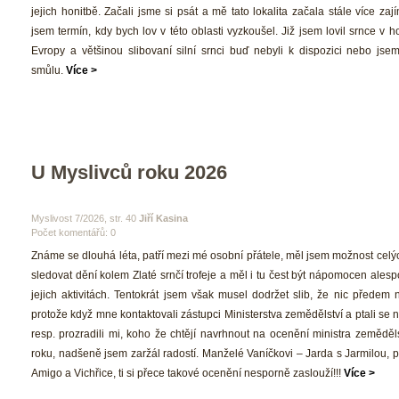
jejich honitbě. Začali jsme si psát a mě tato lokalita začala stále více zají
jsem termín, kdy bych lov v této oblasti vyzkoušel. Již jsem lovil srnce v 
Evropy a většinou slibovaní silní srnci buď nebyli k dispozici nebo jsem
můlu. 
Více >
U Myslivců roku 2026
 Myslivost 7/2026, str. 40 
Jiří Kasina
Počet komentářů: 0 
 Známe se dlouhá léta, patří mezi mé osobní přátele, měl jsem možnost celých 
ledovat dění kolem Zlaté srnčí trofeje a měl i tu čest být nápomocen alespo
jejich aktivitách. Tentokrát jsem však musel dodržet slib, že nic předem 
protože když mne kontaktovali zástupci Ministerstva zemědělství a ptali se n
resp. prozradili mi, koho že chtějí navrhnout na ocenění ministra zeměděls
roku, nadšeně jsem zaržál radostí. Manželé Vaníčkovi – Jarda s Jarmilou, pro
Amigo a Vichřice, ti si přece takové ocenění nesporně zaslouží!!! 
Více >