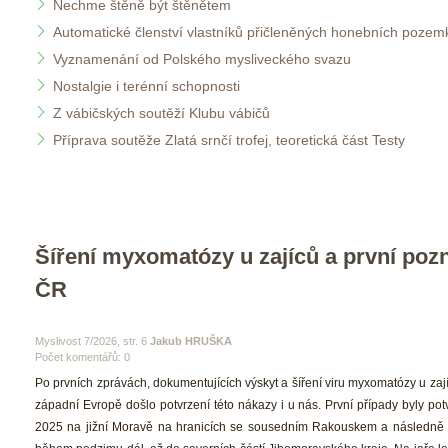
Nechme štěně být štěnětem
Automatické členství vlastníků přičleněných honebních pozem
Vyznamenání od Polského mysliveckého svazu 
Nostalgie i terénní schopnosti
Z vábičských soutěží Klubu vábičů
Příprava soutěže Zlatá srnčí trofej, teoretická část Testy
Šíření myxomatózy u zajíců a první pozn
ČR
 Myslivost 7/2026, str. 6 
Jakub HRUŠKA
Počet komentářů: 0 
 Po prvních zprávách, dokumentujících výskyt a šíření viru myxomatózy u zají
západní Evropě došlo potvrzení této nákazy i u nás. První případy byly potv
2025 na jižní Moravě na hranicích se sousedním Rakouskem a následně se 