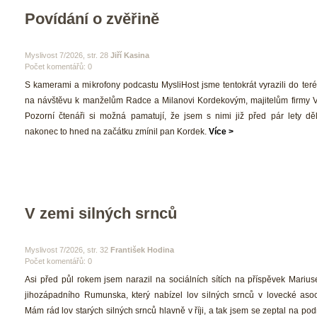
Povídání o zvěřině
 Myslivost 7/2026, str. 28 
Jiří Kasina
Počet komentářů: 0 
 S kamerami a mikrofony podcastu MysliHost jsme tentokrát vyrazili do terén
na návštěvu k manželům Radce a Milanovi Kordekovým, majitelům firmy V.I.
Pozorní čtenáři si možná pamatují, že jsem s nimi již před pár lety děla
nakonec to hned na začátku zmínil pan Kordek. 
Více >
V zemi silných srnců
 Myslivost 7/2026, str. 32 
František Hodina
Počet komentářů: 0 
 Asi před půl rokem jsem narazil na sociálních sítích na příspěvek Marius
jihozápadního Rumunska, který nabízel lov silných srnců v lovecké asoci
Mám rád lov starých silných srnců hlavně v říji, a tak jsem se zeptal na pod