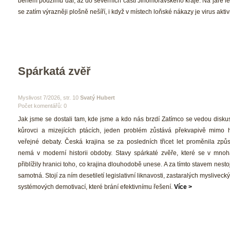
během podzimu dál, až do severních částí Jihomoravského kraje. Na jaře le
e zatím výrazněji plošně nešíří, i když v místech loňské nákazy je virus aktivn
Spárkatá zvěř
 Myslivost 7/2026, str. 10 
Svatý Hubert
Počet komentářů: 0 
 Jak jsme se dostali tam, kde jsme a kdo nás brzdí Zatímco se vedou diskus
kůrovci a mizejících ptácích, jeden problém zůstává překvapivě mimo h
veřejné debaty. Česká krajina se za posledních třicet let proměnila způs
nemá v moderní historii obdoby. Stavy spárkaté zvěře, které se v mnoh
přiblížily hranici toho, co krajina dlouhodobě unese. A za tímto stavem nestojí
amotná. Stojí za ním desetiletí legislativní liknavosti, zastaralých mysliveck
ystémových demotivací, které brání efektivnímu řešení. 
Více >