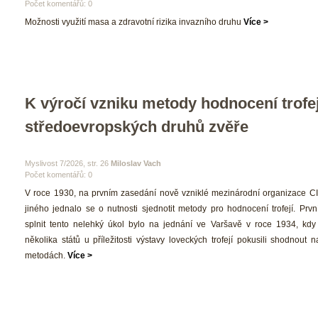
Počet komentářů: 0 
 Možnosti využití masa a zdravotní rizika invazního druhu 
Více >
K výročí vzniku metody hodnocení trofejí
tředoevropských druhů zvěře
 Myslivost 7/2026, str. 26 
Miloslav Vach
Počet komentářů: 0 
 V roce 1930, na prvním zasedání nově vzniklé mezinárodní organizace CI
jiného jednalo se o nutnosti sjednotit metody pro hodnocení trofejí. Prv
plnit tento nelehký úkol bylo na jednání ve Varšavě v roce 1934, kdy 
několika států u příležitosti výstavy loveckých trofejí pokusili shodnout 
metodách. 
Více >