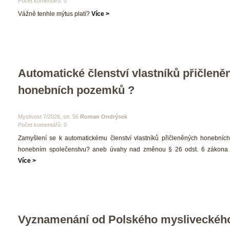
Počet komentářů: 0 
 Vážně tenhle mýtus platí? 
Více >
Automatické členství vlastníků přičleněn
honebních pozemků ?
 Myslivost 7/2026, str. 56 
Roman Ondrýsek
Počet komentářů: 0 
 Zamyšlení se k automatickému členství vlastníků přičleněných honebníc
honebním společenstvu? aneb úvahy nad změnou § 26 odst. 6 zákona o 
Více >
Vyznamenání od Polského mysliveckého