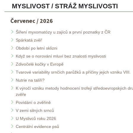
MYSLIVOST / STRÁŽ MYSLIVOSTI 
Červenec / 2026
Šíření myxomatózy u zajíců a první poznatky z ČR
Spárkatá zvěř
Období po letní sklizni
Když se o norování mluví bez znalosti myslivosti
Zdivočelé kočky v Evropě
Tvarové variability srnčích parůžků a příčiny jejich vzniku VIII.
Nutrie na talíři? 
K výročí vzniku metody hodnocení trofejí středoevropských dru
zvěře
Povídání o zvěřině
V zemi silných srnců
U Myslivců roku 2026
Centrální evidence psů