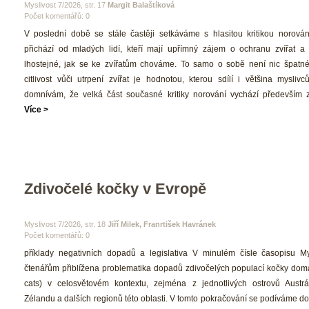
 Myslivost 7/2026, str. 17 
Margit Balaštíková
Počet komentářů: 0 
 V poslední době se stále častěji setkáváme s hlasitou kritikou norování.
přichází od mladých lidí, kteří mají upřímný zájem o ochranu zvířat a 
lhostejné, jak se ke zvířatům chováme. To samo o sobě není nic špatné
citlivost vůči utrpení zvířat je hodnotou, kterou sdílí i většina myslivc
domnívám, že velká část současné kritiky norování vychází především z 
Více >
Zdivočelé kočky v Evropě
 Myslivost 7/2026, str. 18 
Jiří Milek, Franrtišek Havránek
Počet komentářů: 0 
 příklady negativních dopadů a legislativa V minulém čísle časopisu Mys
čtenářům přiblížena problematika dopadů zdivočelých populací kočky domácí
cats) v celosvětovém kontextu, zejména z jednotlivých ostrovů Austrá
Zélandu a dalších regionů této oblasti. V tomto pokračování se podíváme do 