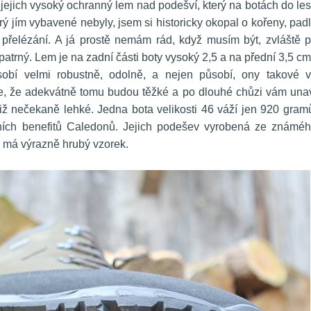
jejich vysoký ochranný lem nad podešví, který na botách do les
rý jím vybavené nebyly, jsem si historicky okopal o kořeny, padl
přelézání. A já prostě nemám rád, když musím být, zvláště př
trný. Lem je na zadní části boty vysoký 2,5 a na přední 3,5 cm
bí velmi robustně, odolně, a nejen působí, ony takové v
te, že adekvátně tomu budou těžké a po dlouhé chůzi vám unav
tiž nečekaně lehké. Jedna bota velikosti 46 váží jen 920 gramů
ích benefitů Caledonů. Jejich podešev vyrobená ze známéh
 má výrazně hrubý vzorek.