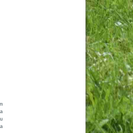
m 
a 
u 
a 