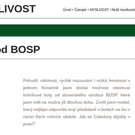
IVOST 
Úvod
 
>
 
Časopi
 
>
 
MYSLIVOST / Stráž myslivosti
od BOSP
Pohodlí, odolnost, rychlé nazouvání i nízká hmotnost v 
jednom Konečně jsem dostal možnost otestovat 
kotníkové boty od slovenského výrobce BOSP, které 
jsem měl na mušce již dlouhou dobu. Zvolil jsem model, 
který nejlépe odpovídá mojí představě o botách na lov v 
rámci třech ročních období. Jak se Caledony blýskly v 
praxi? 