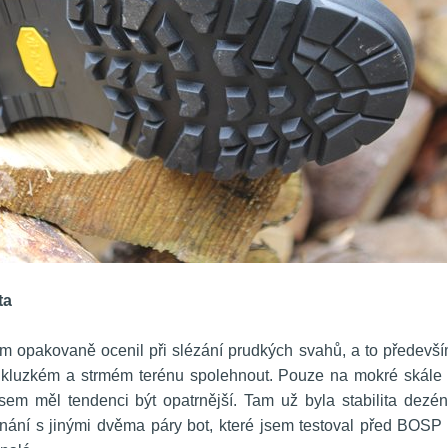
ta
sem opakovaně ocenil při slézání prudkých svahů, a to předevší
 v kluzkém a strmém terénu spolehnout. Pouze na mokré skále 
em měl tendenci být opatrnější. Tam už byla stabilita dezén
nání s jinými dvěma páry bot, které jsem testoval před BOSP 