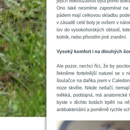
jejich neklouzavost byla přímo doko
 Ono také nesmíme zapomínat na p
pádem mají celkovou skladbu podešv
v zásadě celé boty je ovšem v náro
lov do vysokohorských oblastí, kde
kotník, nebo přivodím jiné zranění.
 
Vysoký komfort i na dlouhých šo
 
 Ale pozor, nechci říci, že by poci
řekněme fortelnější naturel se v n
šoulačce na daňka jsem v Caledone
noze skvěle. Nikde netlačí, nemají
měkká, poddajná, má anatomické tv
byste v těchto botách trpěli na n
antibakteriální a poměrně rychle sc