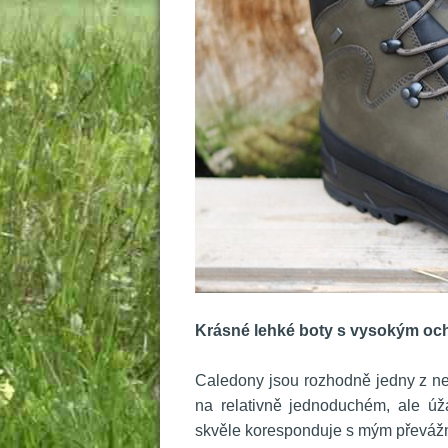
 
Krásné lehké boty s vysokým o
 
 Caledony jsou rozhodně jedny z nej
na relativně jednoduchém, ale úža
kvěle koresponduje s mým převáž