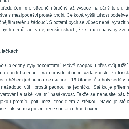
nalá.
ředurčení pro středně náročný až vysoce náročný terén, tí
e s mezipodešví prostě tvrdší. Celková vyšší tuhost podešve 
čnějším terénu žádoucí. S botami bych se vůbec nebál vyrazit n
 bych neměl ani v nejmenším strach, že si mezi balvany zvrtn
ulačkách
tově Caledony byly nekomfortní. Právě naopak. I přes svůj tužší 
ich chodí báječně i na opravdu dlouhé vzdálenosti. Při loňsk
ch během jediného dne nachodil 19 kilometrů a boty seděly n
 nežádoucí vůli, prostě padnou na jedničku. Stélka je příjemn
arování a také kvalitní nasákavost. Takže se nemusíte bát, ž
ějakou přemíru potu mezi chodidlem a stélkou. Navíc je stélk
hne, jak jsem si po zmíněné šoulačce hned ověřil.