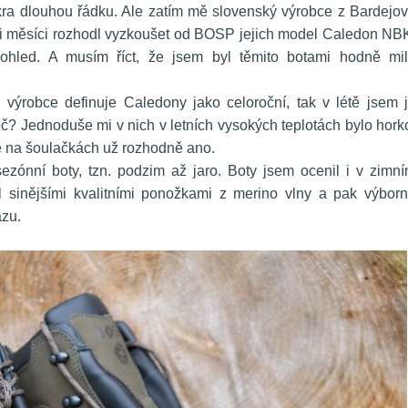
kra dlouhou řádku. Ale zatím mě slovenský výrobce z Bardejov
mi měsíci rozhodl vyzkoušet od BOSP jejich model Caledon NBK
ohled. A musím říct, že jsem byl těmito botami hodně mil
 výrobce definuje Caledony jako celoroční, tak v létě jsem j
č? Jednoduše mi v nich v letních vysokých teplotách bylo horko
e na šoulačkách už rozhodně ano.
ezónní boty, tzn. podzim až jaro. Boty jsem ocenil i v zimní
 sinějšími kvalitními ponožkami z merino vlny a pak výborn
zu.