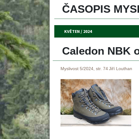
ČASOPIS MYSL
KVĚTEN / 2024
Caledon NBK 
Myslivost 5/2024, str. 74
Jiří Louthan
 
 