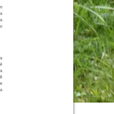
m 
a 
a 
u 
a 
é 
a 
ě 
e 
a 