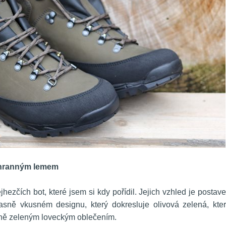
chranným lemem
hezčích bot, které jsem si kdy pořídil. Jejich vzhled je postave
sně vkusném designu, který dokresluje olivová zelená, kter
ně zeleným loveckým oblečením.