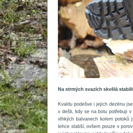
 
Na strmých svazích skvělá stabili
 
 Kvalitu podešve i jejich dezénu j
v dešti, kdy se na botu potřebuji
vlhkých balvanech kolem potoků js
lehce slabší, ovšem pouze v porov