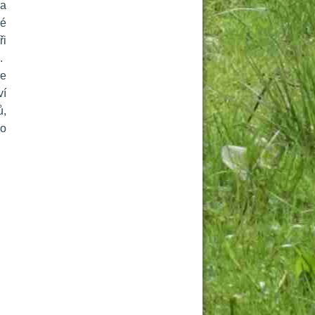
a 
é 
i 
.
e 
í 
, 
o 