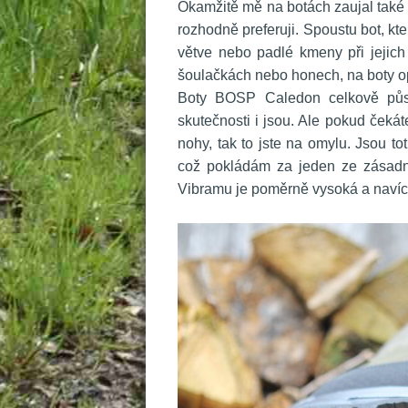
 Okamžitě mě na botách zaujal také 
rozhodně preferuji. Spoustu bot, kte
větve nebo padlé kmeny při jejich 
šoulačkách nebo honech, na boty opa
 Boty BOSP Caledon celkově půso
kutečnosti i jsou. Ale pokud čeká
nohy, tak to jste na omylu. Jsou to
což pokládám za jeden ze zásadn
Vibramu je poměrně vysoká a navíc