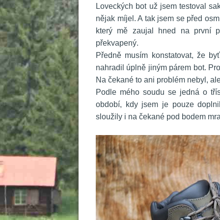
 Loveckých bot už jsem testoval sa
nějak míjel. A tak jsem se před os
který mě zaujal hned na první p
překvapený.
 Předně musím konstatovat, že byť
nahradil úplně jiným párem bot. Pro
Na čekané to ani problém nebyl, al
 Podle mého soudu se jedná o třís
období, kdy jsem je pouze doplnil
loužily i na čekané pod bodem mra