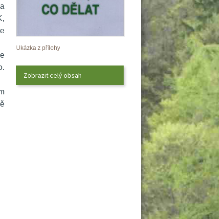
a 
, 
e 
Ukázka z přílohy
e 
. 
Zobrazit celý obsah
m 
ě 