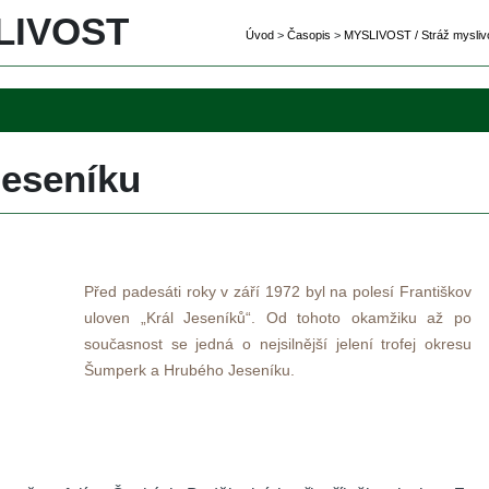
IVOST 
Úvod
 
>
 
Časopi
 
>
 
MYSLIVOST / Stráž myslivo
Jeseníku
Před padesáti roky v září 1972 byl na polesí Františkov 
uloven „Král Jeseníků“. Od tohoto okamžiku až po 
oučasnost se jedná o nejsilnější jelení trofej okresu 
Šumperk a Hrubého Jeseníku.