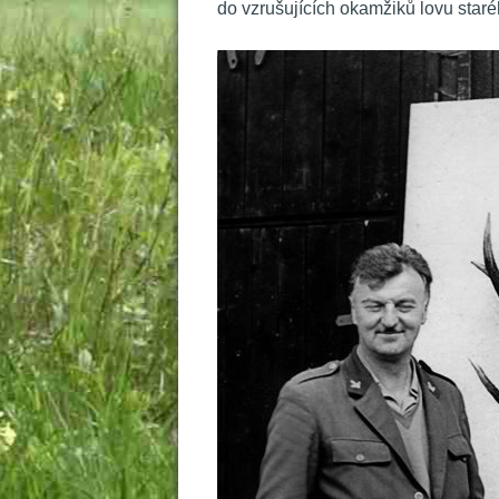
do vzrušujících okamžiků lovu staréh