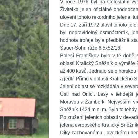
 V roce 1976 byl na Celostátní výs
Živitelka jelen oficiálně ohodnoce
ulovení tohoto rekordního jelena, tu
 Dne 17. září 1972 ulovil tohoto je
byl nepravidelný osmnácterák, j
hodnota trofeje byla předběžně sta
Sauer-Sohn ráže 6,5x52/16.
 Polesí Františkov bylo v té době
oblasti Kralický Sněžník o výměře 2
až 400 kusů. Jednalo se o horskou 
a jedlí. Přímo v oblasti Kralického 
 Jelení oblast se rozkládala v sev
Ústí nad Orlicí. Lesy v tehdejší 
Moravou a Žamberk. Nejvyššími vrc
Sněžník 1424 m n. m. Byla to tehdy 
 Po zrušení jeleních oblastí v deva
jelena evropského Kralický Sněžník. 
 Díky zachovanému „loveckému deník