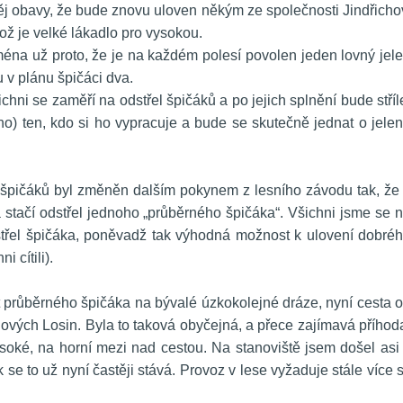
j obavy, že bude znovu uloven někým ze společnosti Jindřichov
ož je velké lákadlo pro vysokou.
ména už proto, že je na každém polesí povolen jeden lovný jele
u v plánu špičáci dva.
chni se zaměří na odstřel špičáků a po jejich splnění bude stříle
ho) ten, kdo si ho vypracuje a bude se skutečně jednat o jelen
 špičáků byl změněn dalším pokynem z lesního závodu tak, že 
 stačí odstřel jednoho „průběrného špičáka“. Všichni jsme se n
střel špičáka, poněvadž tak výhodná možnost k ulovení dobréh
 cítili).
it průběrného špičáka na bývalé úzkokolejné dráze, nyní cesta o
ých Losin. Byla to taková obyčejná, a přece zajímavá příhoda
ké, na horní mezi nad cestou. Na stanoviště jsem došel asi 
se to už nyní častěji stává. Provoz v lese vyžaduje stále více si