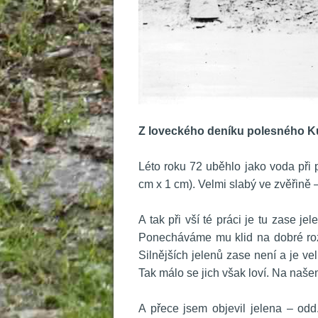
 
Z loveckého deníku polesného K
 
 Léto roku 72 uběhlo jako voda při 
cm x 1 cm). Velmi slabý ve zvěřině 
 
 A tak při vší té práci je tu zase jele
Ponecháváme mu klid na dobré roztr
Silnějších jelenů zase není a je velm
Tak málo se jich však loví. Na naš
 
 A přece jsem objevil jelena – odd