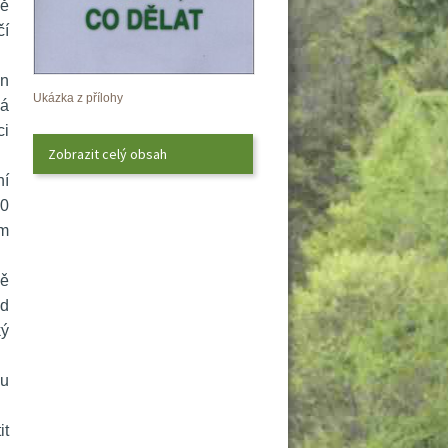
ě 
í 
n 
Ukázka z přílohy
á 
i 
Zobrazit celý obsah
í 
0 
m 
ě 
d 
ý 
u 
t 