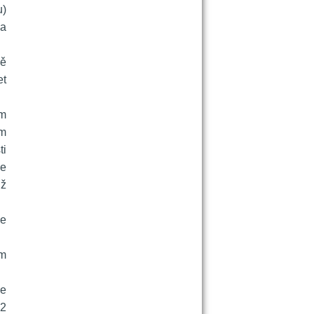
) 
a 
ě 
t 
m 
m 
i 
e 
ž 
e 
m 
e 
2 