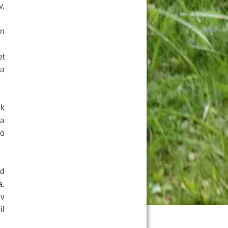
, 
n 
t 
a 
k 
a 
o 
d 
. 
v 
l 