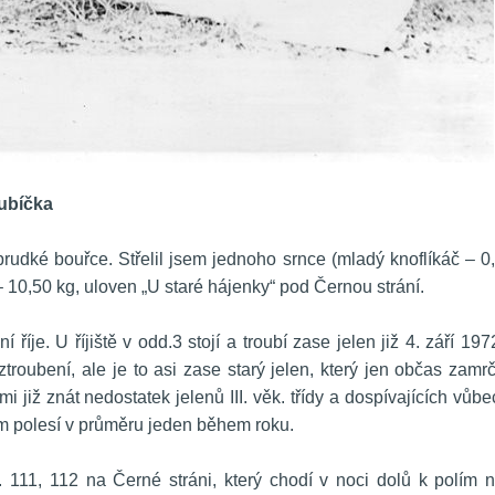
ubíčka
prudké bouřce. Střelil jsem jednoho srnce (mladý knoflíkáč – 0,
– 10,50 kg, uloven „U staré hájenky“ pod Černou strání.
ní říje. U říjiště v odd.3 stojí a troubí zase jelen již 4. září 1972
oubení, ale je to asi zase starý jelen, který jen občas zamrčí
i již znát nedostatek jelenů III. věk. třídy a dospívajících vůbec
em polesí v průměru jeden během roku.
. 111, 112 na Černé stráni, který chodí v noci dolů k polím n