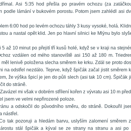
dřímal. Asi 5:35 hod přešla po pravém ochozu (za zatáčkou
en podle lámání v bukovém porostu. Potom jsem zahlédl asi dv
kolem 6:00 hod po levém ochozu táhly 3 kusy vysoké, holá. Klidn
ou a nastal opět klid. Jen po hlavní silnici ke Mlýnu bylo slyše
i 5 až 10 minut po přejití tří kusů holé, když se v kraji na stejné
Ochoz vzdálen od mého stanoviště asi 150 až 180 m. Triedre
 měl lenivě položena slecha směrem ke krku. Zdál se proto dost
 na odstřel nezdálo. Teprve, když špičák začal jistit směrem k
m, že výška špicí je jen do půli slech (asi tak 10 cm). Špičák ji
čit do stráně.
. Zavázel mi však v dobrém střílení kořen z vývratu asi 10 m před
lel jsem ve velmi nepřirozené poloze.
ránu a odskočil do původního směru, do stráně. Dokouřil jse
 nástřel.
 Co tak pozoruji a hledám barvu, uslyším zalomení směrem z
rostu stál špičák a kýval se ze strany na stranu a asi po 