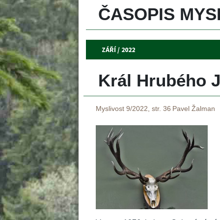
ČASOPIS MYSL
ZÁŘÍ / 2022
Král Hrubého 
Myslivost 9/2022, str. 36
Pavel Žalman
 