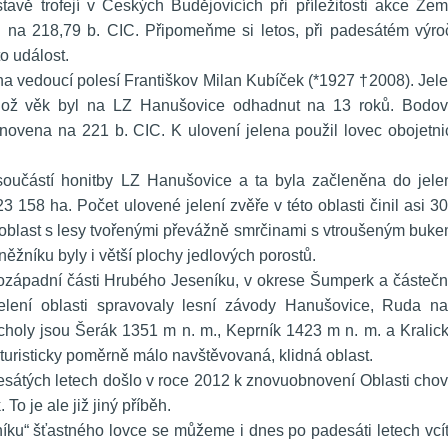
tavě trofejí v Českých Budějovicích při příležitosti akce Zem
n na 218,79 b. CIC. Připomeňme si letos, při padesátém výroč
to událost.
lena vedoucí polesí Františkov Milan Kubíček (*1927 †2008). Jele
ehož věk byl na LZ Hanušovice odhadnut na 13 roků. Bodov
novena na 221 b. CIC. K ulovení jelena použil lovec obojetnic
 součástí honitby LZ Hanušovice a ta byla začleněna do jelen
3 158 ha. Počet ulovené jelení zvěře v této oblasti činil asi 30
oblast s lesy tvořenými převážně smrčinami s vtroušeným buke
Sněžníku byly i větší plochy jedlových porostů.
erozápadní části Hrubého Jeseníku, v okrese Šumperk a částečn
jelení oblasti spravovaly lesní závody Hanušovice, Ruda na
holy jsou Šerák 1351 m n. m., Keprník 1423 m n. m. a Kralick
turisticky poměrně málo navštěvovaná, klidná oblast.
desátých letech došlo v roce 2012 k znovuobnovení Oblasti chov
To je ale již jiný příběh.
u“ šťastného lovce se můžeme i dnes po padesáti letech vcíti