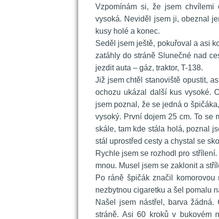
 Vzpomínám si, že jsem chvílemi 
vysoká. Neviděl jsem ji, obeznal j
kusy holé a konec.
 Seděl jsem ještě, pokuřoval a asi 
zatáhly do stráně Slunečné nad cest
jezdit auta – gáz, traktor, T-138.
 Již jsem chtěl stanoviště opustit, as
ochozu ukázal další kus vysoké. 
jsem poznal, že se jedná o špičáka,
vysoký. První dojem 25 cm. To se mi
kále, tam kde stála holá, poznal jse
tál uprostřed cesty a chystal se sko
 Rychle jsem se rozhodl pro střílení
mnou. Musel jsem se zaklonit a stří
 Po ráně špičák značil komorovou 
nezbytnou cigaretku a šel pomalu na
 Našel jsem nástřel, barva žádná.
tráně. Asi 60 kroků v bukovém ná