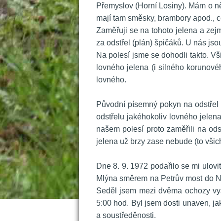
Přemyslov (Horní Losiny). Mám o ně
mají tam směsky, brambory apod., c
 Zaměřuji se na tohoto jelena a zej
za odstřel (plán) špičáků. U nás jso
 Na polesí jsme se dohodli takto. Vši
lovného jelena (i silného korunové
lovného.
 
 Původní písemný pokyn na odstřel
odstřelu jakéhokoliv lovného jelena
našem polesí proto zaměřili na od
jelena už brzy zase nebude (to všichni
 
 Dne 8. 9. 1972 podařilo se mi ulov
Mlýna směrem na Petrův most do Nov
Seděl jsem mezi dvěma ochozy vyso
5:00 hod. Byl jsem dosti unaven, jak 
a soustředěnosti.