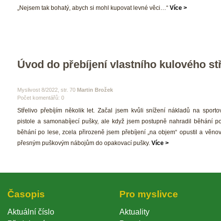
 „Nejsem tak bohatý, abych si mohl kupovat levné věci…“ 
Více >
Úvod do přebíjení vlastního kulového stř
 Myslivost 8/2022, str. 70 
Martin Brožek
Počet komentářů: 0 
 Střelivo přebíjím několik let. Začal jsem kvůli snížení nákladů na sportov
pistole a samonabíjecí pušky, ale když jsem postupně nahradil běhání po s
běhání po lese, zcela přirozeně jsem přebíjení „na objem“ opustil a věnov
přesným puškovým nábojům do opakovací pušky. 
Více >
Časopi
Pro myslivce
Aktuální číslo
Aktuality