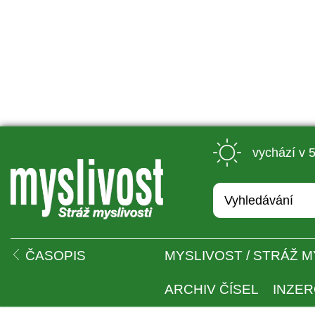
 vychází v 
 
ČASOPIS
MYSLIVOST / STRÁŽ M
ARCHIV ČÍSEL
INZE