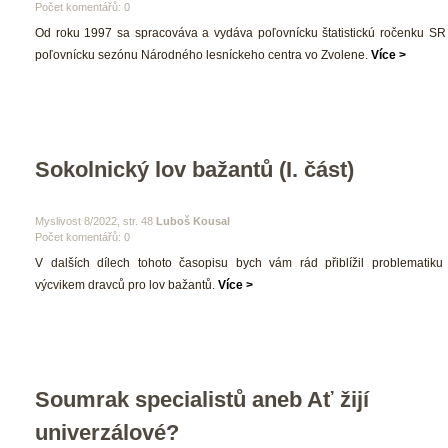
Počet komentářů: 0 
 Od roku 1997 sa spracováva a vydáva poľovnícku štatistickú ročenku SR 
poľovnícku sezónu Národného lesníckeho centra vo Zvolene. 
Více >
Sokolnický lov bažantů (I. část)
 Myslivost 8/2022, str. 48 
Luboš Kousal
Počet komentářů: 0 
 V dalších dílech tohoto časopisu bych vám rád přiblížil problematiku
výcvikem dravců pro lov bažantů. 
Více >
Soumrak specialistů aneb Ať žijí 
univerzálové?