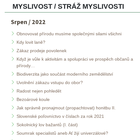
MYSLIVOST / STRÁŽ MYSLIVOSTI 
Srpen / 2022
Obnovovat přírodu musíme společnými silami všichni
Kdy lovit laně? 
Zákaz prodeje povolenek
Když je vůle k aktivitám a spolupráci ve prospěch občanů a 
přírody… 
Biodiverzita jako součást moderního zemědělství
Uvolnění zákazu vstupu do obor? 
Radost nejen pohledět
Bezoárové koule
Jak správně pronajmout (propachtovat) honitbu II.
Slovenské poľovníctvo v číslach za rok 2021
Sokolnický lov bažantů (I. část)
Soumrak specialistů aneb Ať žijí univerzálové?