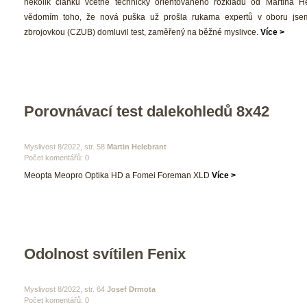
několik článků včetně technicky orientovaného rozkladu od Martina He
vědomím toho, že nová puška už prošla rukama expertů v oboru jse
zbrojovkou (CZUB) domluvil test, zaměřený na běžné myslivce. 
Více >
Porovnávací test dalekohledů 8x42
 Myslivost 8/2022, str. 58 
Martin Helebrant
Počet komentářů: 0 
 Meopta Meopro Optika HD a Fomei Foreman XLD 
Více >
Odolnost svítilen Fenix
 Myslivost 8/2022, str. 64 
Josef Drmota
Počet komentářů: 0 