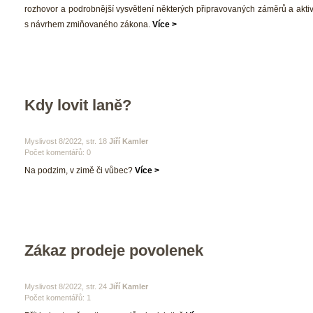
rozhovor a podrobnější vysvětlení některých připravovaných záměrů a aktiv
 návrhem zmiňovaného zákona. 
Více >
Kdy lovit laně? 
 Myslivost 8/2022, str. 18 
Jiří Kamler
Počet komentářů: 0 
 Na podzim, v zimě či vůbec? 
Více >
Zákaz prodeje povolenek
 Myslivost 8/2022, str. 24 
Jiří Kamler
Počet komentářů: 1 