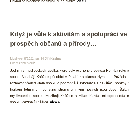
 Příklad setrvačnosti nesmyslů v legislativě 
Více >
Když je vůle k aktivitám a spolupráci ve 
prospěch občanů a přírody… 
 Myslivost 8/2022, str. 26 
Jiří Kasina
Počet komentářů: 0 
 Jedním z mysliveckých spolků, které byly oceněny v soutěži Honitba roku j
polek Mezihájí Kněžice působící v Polabí na okrese Nymburk. Požádal j
rozhovor představitele spolku o podrobnější informace a návštěvu honitby. 
horkém letním dni ve stínu stromů a mými hostiteli jsou Josef Šafaří
mysliveckého spolku Mezihájí Kněžice a Milan Kazda, místopředseda m
polku Mezihájí Kněžice. 
Více >