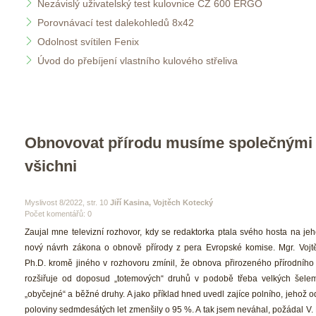
Nezávislý uživatelský test kulovnice CZ 600 ERGO
Porovnávací test dalekohledů 8x42
Odolnost svítilen Fenix
Úvod do přebíjení vlastního kulového střeliva
Obnovovat přírodu musíme společnými s
všichni
 Myslivost 8/2022, str. 10 
Jiří Kasina, Vojtěch Kotecký
Počet komentářů: 0 
 Zaujal mne televizní rozhovor, kdy se redaktorka ptala svého hosta na je
nový návrh zákona o obnově přírody z pera Evropské komise. Mgr. Vojtě
Ph.D. kromě jiného v rozhovoru zmínil, že obnova přirozeného přírodního p
rozšiřuje od doposud „totemových“ druhů v podobě třeba velkých šelem
„obyčejné“ a běžné druhy. A jako příklad hned uvedl zajíce polního, jehož od
poloviny sedmdesátých let zmenšily o 95 %. A tak jsem neváhal, požádal V.