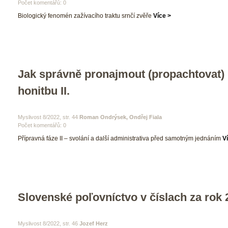
Počet komentářů: 0 
 Biologický fenomén zažívacího traktu srnčí zvěře 
Více >
Jak správně pronajmout (propachtovat) 
honitbu II.
 Myslivost 8/2022, str. 44 
Roman Ondrýsek, Ondřej Fiala
Počet komentářů: 0 
 Přípravná fáze II – svolání a další administrativa před samotným jednáním 
V
Slovenské poľovníctvo v číslach za rok 
 Myslivost 8/2022, str. 46 
Jozef Herz