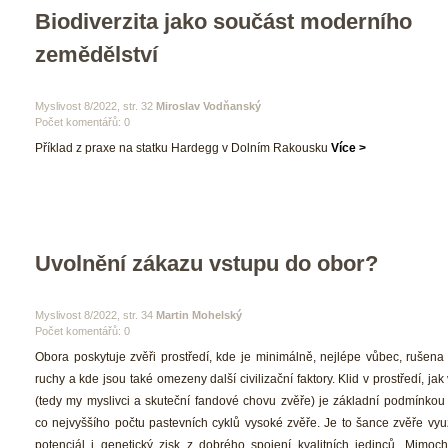
Biodiverzita jako součást moderního 
zemědělství
 Myslivost 8/2022, str. 32 
Miroslav Vodňanský
Počet komentářů: 0 
 Příklad z praxe na statku Hardegg v Dolním Rakousku 
Více >
Uvolnění zákazu vstupu do obor? 
 Myslivost 8/2022, str. 34 
Martin Mohelský
Počet komentářů: 0 
 Obora poskytuje zvěři prostředí, kde je minimálně, nejlépe vůbec, rušena c
ruchy a kde jsou také omezeny další civilizační faktory. Klid v prostředí, jak 
(tedy my myslivci a skuteční fandové chovu zvěře) je základní podmínkou 
co nejvyššího počtu pastevních cyklů vysoké zvěře. Je to šance zvěře využ
potenciál i genetický zisk z dobrého spojení kvalitních jedinců. Mimoc