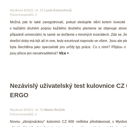
 Myslivost 8/2022, str. 52 
Lucie Kolouchová
Počet komentářů: 0 
 Možná jste to také zaregistrovali, pokud sledujete dění kolem lovecké 
v každém druhém popisu každého druhého plemene se objevuje slovo v
případně univerzální, to samé se dočteme v mnohých inzerátech. Zdá se, že
dnešní doby má být all in one, tedy excelovat naprosto ve všem. Jsou ale pl
byla šlechtěna jako specialisté pro určitý typ práce. Co s nimi? Přijdou o
jsou přece jen nenahraditelná? 
Více >
Nezávislý uživatelský test kulovnice CZ 
ERGO
 Myslivost 8/2022, str. 54 
Martin Brožek
Počet komentářů: 0 
 Novou „zbrojováckou“ kulovnici CZ 600 netřeba představovat, v Myslivos