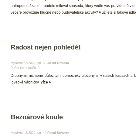
antropomorfizace – budete milovat souseda, který vedle vás pravidelně v d
večeře provozuje hlučné nebo budovatelské aktivity? A užijete si takové jídlo
Radost nejen pohledět
 Myslivost 8/2022, str. 39 
Josef Drmota
Počet komentářů: 0 
 Drobnými, nicméně důležitými pomocníky uloženými v našich kapsách a ba
lovecké vábničky. 
Více >
Bezoárové koule
 Myslivost 8/2022, str. 40 
Pavel Scherer