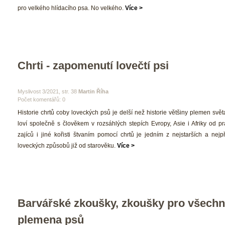
pro velkého hlídacího psa. No velkého. 
Více >
Chrti - zapomenutí lovečtí psi
 Myslivost 3/2021, str. 38 
Martin Říha
Počet komentářů: 0 
 Historie chrtů coby loveckých psů je delší než historie většiny plemen světa. 
loví společně s člověkem v rozsáhlých stepích Evropy, Asie i Afriky od pr
zajíců i jiné kořisti štvaním pomocí chrtů je jedním z nejstarších a nejpř
loveckých způsobů již od starověku. 
Více >
Barvářské zkoušky, zkoušky pro všechn
plemena psů