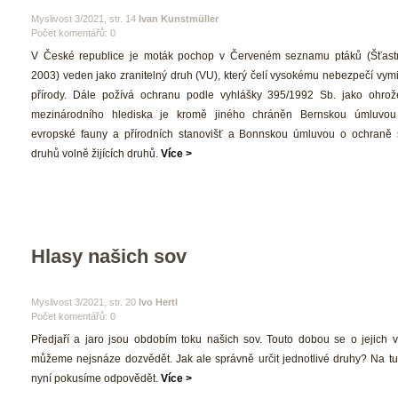
 Myslivost 3/2021, str. 14 
Ivan Kunstmüller
Počet komentářů: 0 
 V České republice je moták pochop v Červeném seznamu ptáků (Šťastn
2003) veden jako zranitelný druh (VU), který čelí vysokému nebezpečí vymi
přírody. Dále požívá ochranu podle vyhlášky 395/1992 Sb. jako ohrož
mezinárodního hlediska je kromě jiného chráněn Bernskou úmluvou
evropské fauny a přírodních stanovišť a Bonnskou úmluvou o ochraně 
druhů volně žijících druhů. 
Více >
Hlasy našich sov
 Myslivost 3/2021, str. 20 
Ivo Hertl
Počet komentářů: 0 
 Předjaří a jaro jsou obdobím toku našich sov. Touto dobou se o jejich vý
můžeme nejsnáze dozvědět. Jak ale správně určit jednotlivé druhy? Na tut
nyní pokusíme odpovědět. 
Více >