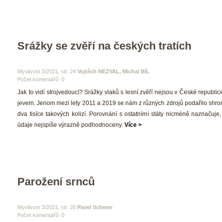
Srážky se zvěří na českých tratích
 Myslivost 3/2021, str. 24 
Vojtěch NEZVAL, Michal BÍL
Počet komentářů: 0 
 Jak to vidí strojvedoucí? Srážky vlaků s lesní zvěří nejsou v České republic
jevem. Jenom mezi lety 2011 a 2019 se nám z různých zdrojů podařilo shrom
dva tisíce takových kolizí. Porovnání s ostatními státy nicméně naznačuje, 
údaje nejspíše výrazně podhodnoceny. 
Více >
Parožení srnců 
 Myslivost 3/2021, str. 26 
Pavel Scherer
Počet komentářů: 0 