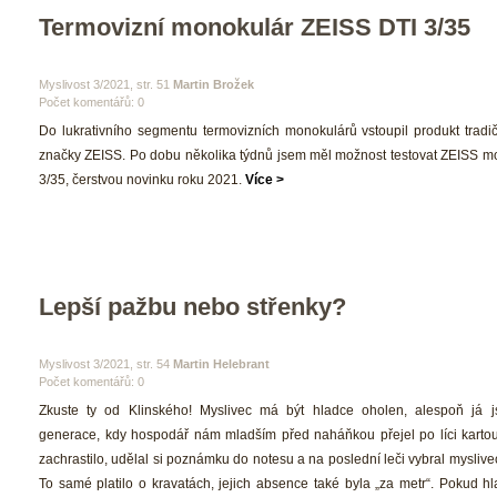
Termovizní monokulár ZEISS DTI 3/35
 Myslivost 3/2021, str. 51 
Martin Brožek
Počet komentářů: 0 
 Do lukrativního segmentu termovizních monokulárů vstoupil produkt tradič
značky ZEISS. Po dobu několika týdnů jsem měl možnost testovat ZEISS mo
3/35, čerstvou novinku roku 2021. 
Více >
Lepší pažbu nebo střenky?
 Myslivost 3/2021, str. 54 
Martin Helebrant
Počet komentářů: 0 
 Zkuste ty od Klinského! Myslivec má být hladce oholen, alespoň já j
generace, kdy hospodář nám mladším před naháňkou přejel po líci kartou
zachrastilo, udělal si poznámku do notesu a na poslední leči vybral myslive
To samé platilo o kravatách, jejich absence také byla „za metr“. Pokud hl