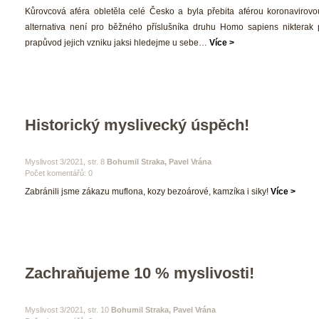
 Kůrovcová aféra obletěla celé Česko a byla přebita aférou koronavirovou
alternativa není pro běžného příslušníka druhu Homo sapiens nikterak př
prapůvod jejich vzniku jaksi hledejme u sebe… 
Více >
Historický myslivecký úspěch!
 Myslivost 3/2021, str. 8 
Bohumil Straka, Pavel Vrána
Počet komentářů: 0 
 Zabránili jsme zákazu muflona, kozy bezoárové, kamzíka i siky! 
Více >
Zachraňujeme 10 % myslivosti!
 Myslivost 3/2021, str. 10 
Bohumil Straka, Pavel Vrána