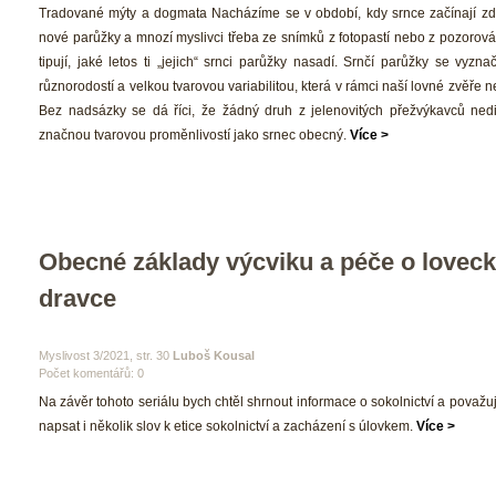
 Tradované mýty a dogmata Nacházíme se v období, kdy srnce začínají zdob
nové parůžky a mnozí myslivci třeba ze snímků z fotopastí nebo z pozorová
tipují, jaké letos ti „jejich“ srnci parůžky nasadí. Srnčí parůžky se vyzna
různorodostí a velkou tvarovou variabilitou, která v rámci naší lovné zvěře 
Bez nadsázky se dá říci, že žádný druh z jelenovitých přežvýkavců nedi
značnou tvarovou proměnlivostí jako srnec obecný. 
Více >
Obecné základy výcviku a péče o loveck
dravce 
 Myslivost 3/2021, str. 30 
Luboš Kousal
Počet komentářů: 0 
 Na závěr tohoto seriálu bych chtěl shrnout informace o sokolnictví a považuj
napsat i několik slov k etice sokolnictví a zacházení s úlovkem. 
Více >