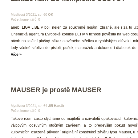
 Myslivost 3/2021, str. 60 
QK
Počet komentářů: 0 
 aneb, LIGA LIBE v boji nejen za soukromé legální zbraně, ale i za to „co 
 Chemická agentura Evropské komise ECHA v tichosti pověsila na web dosu
návrh na totální plošný zákaz olověného střeliva a rybářských olůvek i mi
tedy včetně střeliva do pistolí, pušek, malorážek a dokonce i diabolek do
Více >
MAUSER je prostě MAUSER
 Myslivost 3/2021, str. 64 
Jiří Hanák
Počet komentářů: 0 
 Takové rčení často slýcháme od majitelů a uživatelů opakovacích kulovnic
válcovým odsuvným otočným závěrem, a to především pokud hovoří 
kulovnicích osazené původní originální konstrukcí závěru typu Mauser, u 