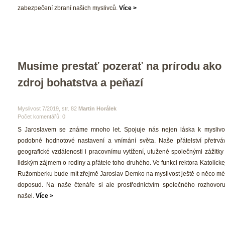
zabezpečení zbraní našich myslivců. 
Více >
Musíme prestať pozerať na prírodu ako 
zdroj bohatstva a peňazí
 Myslivost 7/2019, str. 82 
Martin Horálek
Počet komentářů: 0 
 S Jaroslavem se známe mnoho let. Spojuje nás nejen láska k myslivost
podobné hodnotové nastavení a vnímání světa. Naše přátelství přetrvá
geografické vzdálenosti i pracovnímu vytížení, utužené společnými zážitky
lidským zájmem o rodiny a přátele toho druhého. Ve funkci rektora Katolíckej 
Ružomberku bude mít zřejmě Jaroslav Demko na myslivost ještě o něco mé
doposud. Na naše čtenáře si ale prostřednictvím společného rozhovoru
našel. 
Více >