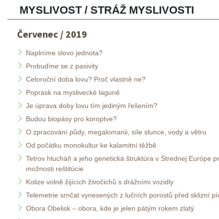
MYSLIVOST / STRÁŽ MYSLIVOSTI 
Červenec / 2019
Naplníme slovo jednota?
Probuďme se z pasivity
Celoroční doba lovu? Proč vlastně ne?
Poprask na myslivecké laguně
Je úprava doby lovu tím jediným řešením?
Budou biopásy pro koroptve?
O zpracování půdy, megalomanii, síle slunce, vody a větru
Od počátku monokultur ke kalamitní těžbě
Tetrov hlucháň a jeho genetická štruktúra v Strednej Európe pr
možnosti reštitúcie
Kolize volně žijících živočichů s drážními vozidly
Telemetrie srnčat vynesených z lučních porostů před sklizní pí
Obora Obelisk – obora, kde je jelen pátým rokem zlatý