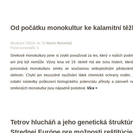
Od počátku monokultur ke kalamitní těž
 Myslivost 7/2019, str. 26 
Martin Mohelský
Počet komentářů: 0 
 Smrkové monokultury jsme si zvykli považovat za les, který v našich podm
ani jiný být nemůže. Vývoj lesa od 19. století má ale svou historii, kter
porovnává monokulturu smrku se současnou velkoplošným pěstováním
obilovin. Chybí jen bezuzdné využívání látek chemické ochrany rostlin, 
ostatní následky poškození biologického potenciálu přírody a zároveň neu
mrkových monokultur jsou nápadně podobné. 
Více >
Tetrov hlucháň a jeho genetická štruktúra
Strednej Európe pre možnosti reštitúcie