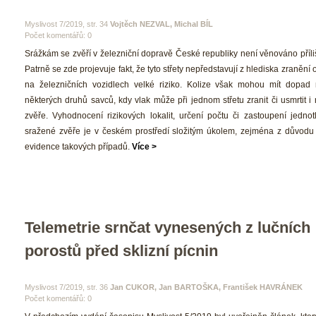
 Myslivost 7/2019, str. 34 
Vojtěch NEZVAL, Michal BÍL
Počet komentářů: 0 
 Srážkám se zvěří v železniční dopravě České republiky není věnováno příliš
Patrně se zde projevuje fakt, že tyto střety nepředstavují z hlediska zranění 
na železničních vozidlech velké riziko. Kolize však mohou mít dopad 
některých druhů savců, kdy vlak může při jednom střetu zranit či usmrtit i 
zvěře. Vyhodnocení rizikových lokalit, určení počtu či zastoupení jednotl
ražené zvěře je v českém prostředí složitým úkolem, zejména z důvodu
evidence takových případů. 
Více >
Telemetrie srnčat vynesených z lučních 
porostů před sklizní pícnin
 Myslivost 7/2019, str. 36 
Jan CUKOR, Jan BARTOŠKA, František HAVRÁNEK
Počet komentářů: 0 