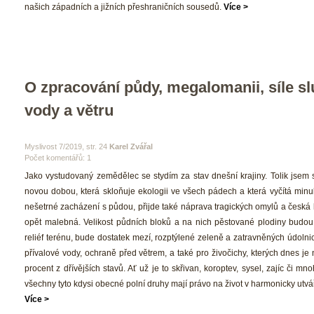
našich západních a jižních přeshraničních sousedů. 
Více >
O zpracování půdy, megalomanii, síle slu
vody a větru
 Myslivost 7/2019, str. 24 
Karel Zvářal
Počet komentářů: 1 
 Jako vystudovaný zemědělec se stydím za stav dnešní krajiny. Tolik jsem se
novou dobou, která skloňuje ekologii ve všech pádech a která vyčítá minu
nešetrné zacházení s půdou, přijde také náprava tragických omylů a česká 
opět malebná. Velikost půdních bloků a na nich pěstované plodiny budou 
reliéf terénu, bude dostatek mezí, rozptýlené zeleně a zatravněných údolni
přívalové vody, ochraně před větrem, a také pro živočichy, kterých dnes je 
procent z dřívějších stavů. Ať už je to skřivan, koroptev, sysel, zajíc či mno
všechny tyto kdysi obecné polní druhy mají právo na život v harmonicky utvář
Více >