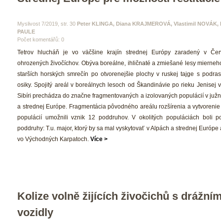
 Myslivost 7/2019, str. 30 
Peter KLINGA, Diana KRAJMEROVÁ, Vlastimil NOVÁK, L
PAULE
Počet komentářů: 0 
 Tetrov hlucháň je vo väčšine krajín strednej Európy zaradený v Čer
ohrozených živočíchov. Obýva boreálne, ihličnaté a zmiešané lesy mierneh
tarších horských smrečín po otvorenejšie plochy v ruskej tajge s podras
osiky. Spojitý areál v boreálnych lesoch od Škandinávie po rieku Jenisej 
Sibíri prechádza do značne fragmentovaných a izolovaných populácií v južn
a strednej Európe. Fragmentácia pôvodného areálu rozšírenia a vytvorenie 
populácií umožnili vznik 12 poddruhov. V okolitých populáciách boli p
poddruhy: T.u. major, ktorý by sa mal vyskytovať v Alpách a strednej Európe a T
vo Východných Karpatoch. 
Více >
Kolize volně žijících živočichů s drážními
vozidly