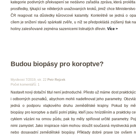
kategorie podivných překvapení se nedávno zařadila zpráva, která prolétla
prostředky, týkající se některých uvažovaných kroků, jimiž chce Ministerstvo
ČR reagovat na důsledky kůrovcové kalamity. Konkrétně se jedná o opatře
cílem je snížení stavů spárkaté zvěře, u níž se předpokládá zvýšený tlak na
holiny zalesňované zejména sazenicemi listnatých dřevin. 
Více >
Budou biopásy pro koroptve?
 Myslivost 7/2019, str. 22 
Petr Rejzek
Počet komentářů: 1 
 Nastavit nový dotační titul není jednoduché. Přesto už máme dost praktickýc
i odborných poznatků, abychom mohli nadefinovat jeho parametry. Obzvláš
jedná o podporu vlajkového druhu zemědělské krajiny. Pokud by měly
biopásy pro koroptve a další polní ptáky, kteří jsou hnízděním a prakticky ce
cyklem vázáni na ornou půdu, pak by měly splňovat určité parametry. Po
nimi zamyslet. Jako inspirace nám mohou sloužit současná myslivecká potra
nebo dosavadní zemědělské biopásy. Příklady dobré praxe lze ovšem na