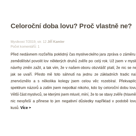
Celoroční doba lovu? Proč vlastně ne?
 Myslivost 7/2019, str. 12 
Jiří Kamler
Počet komentářů: 1 
 Před nedávnem rozčeřila poklidný čas mysliveckého jara zpráva o záměru M
zemědělství povolit lov některých druhů zvěře po celý rok. Už jsem v mysli
návrhy změn zažil, a tak vím, že v našem oboru obzvlášť platí, že nic se nej
jak se uvaří. Přesto mě toto sáhnutí na jednu ze základních tradic naší
znervóznělo a s několika kolegy jsem celou věc rozebíral. Překvapil
pektrum názorů a zatím jsem nepotkal nikoho, kdo by celoroční dobu lovu 
Větší část myslivců, se kterými jsem mluvil, míní, že to se stavy zvěře (hlavně
nic nevyřeší a přinese to jen negativní důsledky například v podobě lovu 
kusů. 
Více >