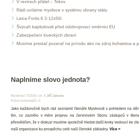
V revírech přátel – Tekov
Rádi uvítáme myslivce v systému obrany státu
Leica Fortis 6 2-12x50i
Švýcaři kapitulovali před odzbrojovací směrnici EU 
Zabezpečení loveckých zbraní
Musíme prestať pozerať na prírodu ako na zdroj bohatstva a 
Naplníme slovo jednota?
 Myslivost 7/2019, str. 6 
Jiří Janota
Počet komentářů: 0 
 Jako každoročně bych rád seznámil čtenáře Myslivosti s pohledem na děn
tím, co zaznělo v mém projevu na červnovém Sboru zástupců v Bene
přesvědčen, že v diskuzi musíme společně hledat další kroky vedoucí ke zl
naší organizace ku prospěchu celé naší členské základny. 
Více >