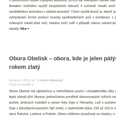
 V předchozím vydání časopisu Myslivost 5/2019 byl uveřejněn článek, kter
tématem možného využití bezpilotních letounů k ochraně mladé srnčí 
zemědělskou technikou v období senosečí. Cílem využití dronů je, stejně ja
vyhledávání srnčat pomocí lovecky upotřebitelných psů v kombinaci s 
rizikových lokalit před sečí, mladou srnčí zvěř v případě nálezu odnést d
lokality. 
Více >
Obora Obelisk – obora, kde je jelen pátý
rokem zlatý
 Myslivost 7/2019, str. 38 
Martin Mohelský
Počet komentářů: 0 
 Obora Obelisk má výjimečnou a mimořádnou pozici i charakteristiku díky s
teplé oblasti jižní Moravy, jedinečnému prostředí obnovovaných lužních le
jezírek, drobných vodotečí a ramen řeky Dyje a Trkmanky. Leží v suchém 
Dyje s převýšením pouhých čtyř metrů, v nadmořské výšce 159 až 163 m na
obce Rakvice, Lednice a Podivín. Oboru můžeme považovat za mladou, s dv