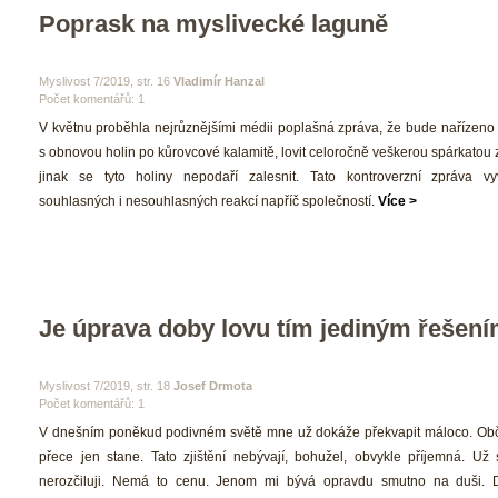
Poprask na myslivecké laguně
 Myslivost 7/2019, str. 16 
Vladimír Hanzal
Počet komentářů: 1 
 V květnu proběhla nejrůznějšími médii poplašná zpráva, že bude nařízeno v
 obnovou holin po kůrovcové kalamitě, lovit celoročně veškerou spárkatou z
jinak se tyto holiny nepodaří zalesnit. Tato kontroverzní zpráva vy
ouhlasných i nesouhlasných reakcí napříč společností. 
Více >
Je úprava doby lovu tím jediným řešen
 Myslivost 7/2019, str. 18 
Josef Drmota
Počet komentářů: 1 
 V dnešním poněkud podivném světě mne už dokáže překvapit máloco. Obča
přece jen stane. Tato zjištění nebývají, bohužel, obvykle příjemná. Už se
nerozčiluji. Nemá to cenu. Jenom mi bývá opravdu smutno na duši. 