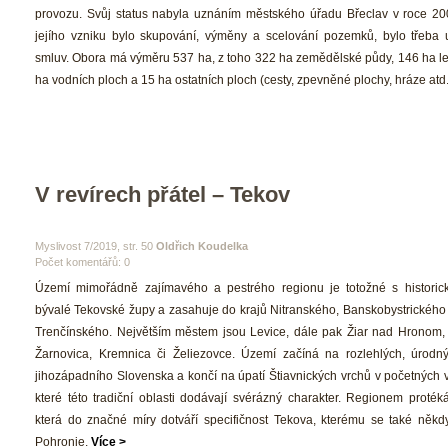
provozu. Svůj status nabyla uznáním městského úřadu Břeclav v roce 200
jejího vzniku bylo skupování, výměny a scelování pozemků, bylo třeba u
mluv. Obora má výměru 537 ha, z toho 322 ha zemědělské půdy, 146 ha les
ha vodních ploch a 15 ha ostatních ploch (cesty, zpevněné plochy, hráze atd.
V revírech přátel – Tekov
 Myslivost 7/2019, str. 50 
Oldřich Koudelka
Počet komentářů: 0 
 Území mimořádně zajímavého a pestrého regionu je totožné s histori
bývalé Tekovské župy a zasahuje do krajů Nitranského, Banskobystrického a
Trenčínského. Největším městem jsou Levice, dále pak Žiar nad Hronom,
Žarnovica, Kremnica či Želiezovce. Území začíná na rozlehlých, úrodný
jihozápadního Slovenska a končí na úpatí Štiavnických vrchů v početných v
které této tradiční oblasti dodávají svérázný charakter. Regionem protéká
která do značné míry dotváří specifičnost Tekova, kterému se také někdy
Pohronie. 
Více >