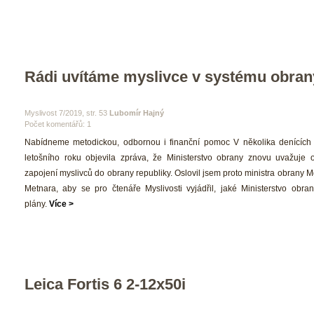
Rádi uvítáme myslivce v systému obran
 Myslivost 7/2019, str. 53 
Lubomír Hajný
Počet komentářů: 1 
 Nabídneme metodickou, odbornou i finanční pomoc V několika denících 
letošního roku objevila zpráva, že Ministerstvo obrany znovu uvažuje 
zapojení myslivců do obrany republiky. Oslovil jsem proto ministra obrany M
Metnara, aby se pro čtenáře Myslivosti vyjádřil, jaké Ministerstvo obrany
plány. 
Více >
Leica Fortis 6 2-12x50i