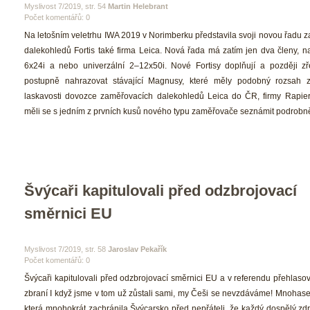
 Myslivost 7/2019, str. 54 
Martin Helebrant
Počet komentářů: 0 
 Na letošním veletrhu IWA 2019 v Norimberku představila svoji novou řadu 
dalekohledů Fortis také firma Leica. Nová řada má zatím jen dva členy, 
6x24i a nebo univerzální 2–12x50i. Nové Fortisy doplňují a později z
postupně nahrazovat stávající Magnusy, které měly podobný rozsah z
laskavosti dovozce zaměřovacích dalekohledů Leica do ČR, firmy Rapier, s
měli se s jedním z prvních kusů nového typu zaměřovače seznámit podrobněj
Švýcaři kapitulovali před odzbrojovací 
měrnici EU 
 Myslivost 7/2019, str. 58 
Jaroslav Pekařík
Počet komentářů: 0 
 Švýcaři kapitulovali před odzbrojovací směrnici EU a v referendu přehlasov
zbraní I když jsme v tom už zůstali sami, my Češi se nevzdáváme! Mnohasetl
která mnohokrát zachránila Švýcarsko před nepřáteli, že každý dospělý zd