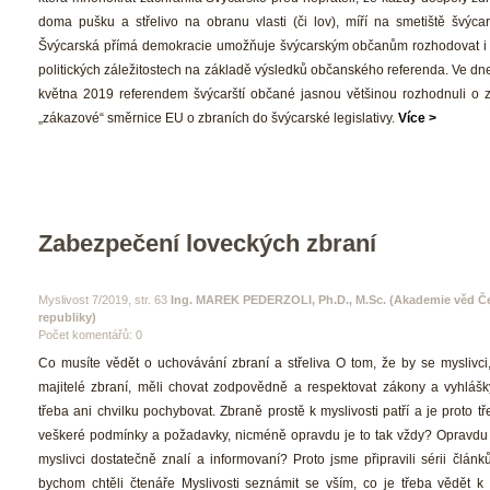
doma pušku a střelivo na obranu vlasti (či lov), míří na smetiště švýcars
Švýcarská přímá demokracie umožňuje švýcarským občanům rozhodovat i 
politických záležitostech na základě výsledků občanského referenda. Ve dne
května 2019 referendem švýcarští občané jasnou většinou rozhodnuli o za
„zákazové“ směrnice EU o zbraních do švýcarské legislativy. 
Více >
Zabezpečení loveckých zbraní
 Myslivost 7/2019, str. 63 
Ing. MAREK PEDERZOLI, Ph.D., M.Sc. (Akademie věd Če
republiky) 
Počet komentářů: 0 
 Co musíte vědět o uchovávání zbraní a střeliva O tom, že by se myslivci,
majitelé zbraní, měli chovat zodpovědně a respektovat zákony a vyhlášk
třeba ani chvilku pochybovat. Zbraně prostě k myslivosti patří a je proto tř
veškeré podmínky a požadavky, nicméně opravdu je to tak vždy? Opravdu j
myslivci dostatečně znalí a informovaní? Proto jsme připravili sérii článků
bychom chtěli čtenáře Myslivosti seznámit se vším, co je třeba vědět k 