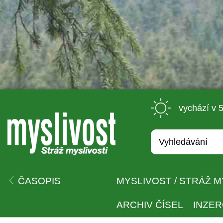
 vychází v 
 
ČASOPIS
MYSLIVOST / STRÁŽ M
ARCHIV ČÍSEL
INZE