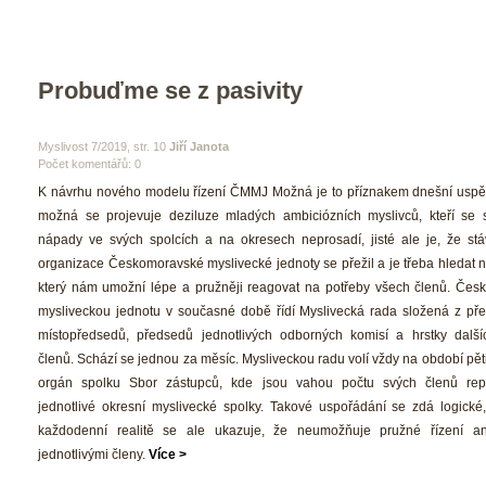
Probuďme se z pasivity
 Myslivost 7/2019, str. 10 
Jiří Janota
Počet komentářů: 0 
 K návrhu nového modelu řízení ČMMJ Možná je to příznakem dnešní uspě
možná se projevuje deziluze mladých ambiciózních myslivců, kteří se 
nápady ve svých spolcích a na okresech neprosadí, jisté ale je, že stáv
organizace Českomoravské myslivecké jednoty se přežil a je třeba hledat n
který nám umožní lépe a pružněji reagovat na potřeby všech členů. Čes
mysliveckou jednotu v současné době řídí Myslivecká rada složená z pře
místopředsedů, předsedů jednotlivých odborných komisí a hrstky další
členů. Schází se jednou za měsíc. Mysliveckou radu volí vždy na období pěti 
orgán spolku Sbor zástupců, kde jsou vahou počtu svých členů repr
jednotlivé okresní myslivecké spolky. Takové uspořádání se zdá logické, t
každodenní realitě se ale ukazuje, že neumožňuje pružné řízení ani
jednotlivými členy. 
Více >