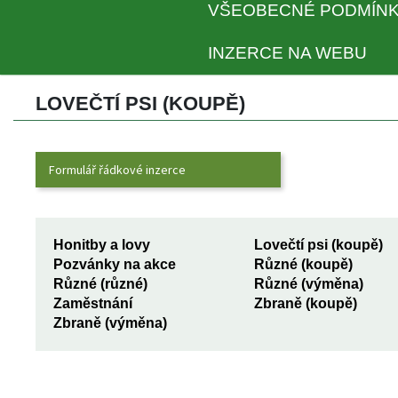
VŠEOBECNÉ PODMÍNK
INZERCE NA WEBU
LOVEČTÍ PSI (KOUPĚ) 
Formulář řádkové inzerce
 
Honitby a lovy
Lovečtí psi (koupě)
Pozvánky na akce
Různé (koupě)
Různé (různé)
Různé (výměna)
Zaměstnání
Zbraně (koupě)
Zbraně (výměna)