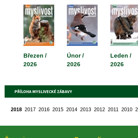
Březen / 
Únor / 
Leden / 
2026
2026
2026
PŘÍLOHA MYSLIVECKÉ ZÁBAVY
2018
 
2017
 
2016
 
2015
 
2014
 
2013
 
2012
 
2011
 
2010
 
2