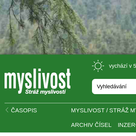
 vychází v 
 
ČASOPIS
MYSLIVOST / STRÁŽ M
ARCHIV ČÍSEL
INZE