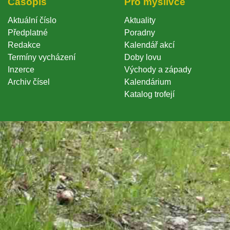
Časopi
Pro myslivce
Aktuální číslo
Aktuality
Předplatné
Poradny
Redakce
Kalendář akcí
Termíny vycházení
Doby lovu
Inzerce
Východy a západy
Archiv čísel
Kalendárium
Katalog trofejí