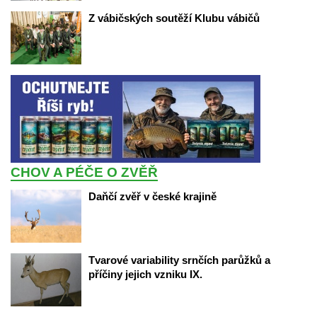
Z vábičských soutěží Klubu vábičů
CHOV A PÉČE O ZVĚŘ
Daňčí zvěř v české krajině
Tvarové variability srnčích parůžků a 
příčiny jejich vzniku IX.