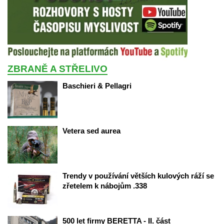
ZBRANĚ A STŘELIVO
Baschieri & Pellagri
Vetera sed aurea 
Trendy v používání větších kulových ráží se 
zřetelem k nábojům .338
500 let firmy BERETTA - II. část