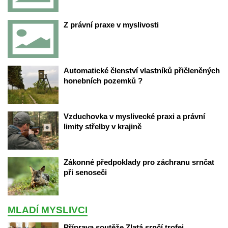
Z právní praxe v myslivosti
Automatické členství vlastníků přičleněných 
honebních pozemků ?
Vzduchovka v myslivecké praxi a právní 
limity střelby v krajině
Zákonné předpoklady pro záchranu srnčat 
při senoseči
MLADÍ MYSLIVCI
Příprava soutěže Zlatá srnčí trofej, 