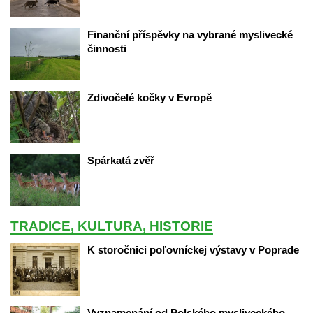
Finanční příspěvky na vybrané myslivecké 
činnosti
Zdivočelé kočky v Evropě
Spárkatá zvěř
TRADICE, KULTURA, HISTORIE
K storočnici poľovníckej výstavy v Poprade
Vyznamenání od Polského mysliveckého 