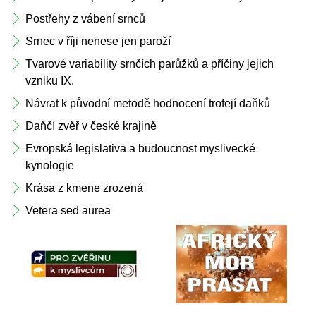
Postřehy z vábení srnců
Srnec v říji nenese jen paroží
Tvarové variability srnčích parůžků a příčiny jejich 
vzniku IX.
Návrat k původní metodě hodnocení trofejí daňků
Daňčí zvěř v české krajině
Evropská legislativa a budoucnost myslivecké 
kynologie
Krása z kmene zrozená
Vetera sed aurea 