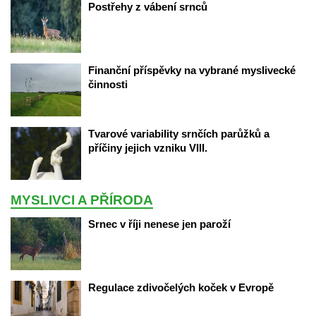
Postřehy z vábení srnců
Finanční příspěvky na vybrané myslivecké 
činnosti
Tvarové variability srnčích parůžků a 
příčiny jejich vzniku VIII.
MYSLIVCI A PŘÍRODA
Srnec v říji nenese jen paroží
Regulace zdivočelých koček v Evropě