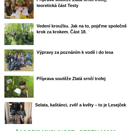
teoretická část Testy
Vedení kroužku. Jak na to, pojďme společně 
krok za krokem. Část 18.
Výpravy za poznáním k vodě i do lesa 
Příprava soutěže Zlatá srnčí trofej
Selata, kaštánci, zvěř a květy – to je Lesejček