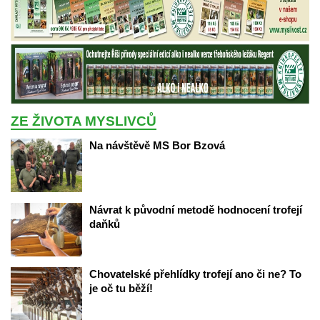
ZE ŽIVOTA MYSLIVCŮ
Na návštěvě MS Bor Bzová
Návrat k původní metodě hodnocení trofejí 
daňků
Chovatelské přehlídky trofejí ano či ne? To 
je oč tu běží!