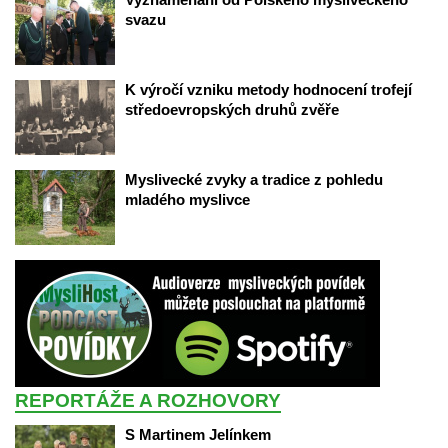
vazu 
K výročí vzniku metody hodnocení trofejí 
tředoevropských druhů zvěře
Myslivecké zvyky a tradice z pohledu 
mladého myslivce
REPORTÁŽE A ROZHOVORY
S Martinem Jelínkem