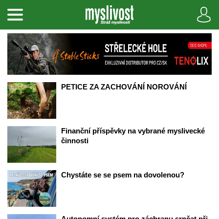
PETICE ZA ZACHOVÁNÍ NOROVÁNÍ
Finanční příspěvky na vybrané myslivecké 
činnosti
Chystáte se se psem na dovolenou?
Autonomní systém pro záchranu srnčat při 