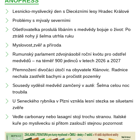
ANOPRESS
Lesnicko-myslivecký den s Diecézními lesy Hradec Králové
Problémy s mývaly severními
Ošetřovatelka proslulá líbáním s medvědy bojuje o život: Po 
ztrátě nohy jí šelma utrhla ruku
Myslovost,zvěř a příroda
Rumunský parlament zdvojnásobil roční kvótu pro odstřel 
medvědů – na téměř 900 jedinců v letech 2026 a 2027
Přemnožení divočáci útočí na obyvatele Klánovic. Radnice 
nechala zastřelit bachyni a pročistit pozemky
Sousedy vyděsil medvěd zamčený v autě: Šelma celou noc 
troubila
U Seneckého rybníka v Plzni vznikla lesní stezka se siluetami 
zvěře
Vedle carbonary nebo lasagní stojí trochu stranou. Italské 
kuře po myslivecku si přitom zaslouží stejnou pozornost